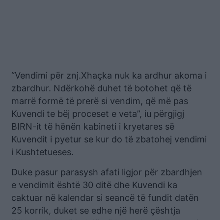
“Vendimi për znj.Xhaçka nuk ka ardhur akoma i
zbardhur. Ndërkohë duhet të botohet që të
marrë formë të prerë si vendim, që më pas
Kuvendi te bëj proceset e veta”, iu përgjigj
BIRN-it të hënën kabineti i kryetares së
Kuvendit i pyetur se kur do të zbatohej vendimi
i Kushtetueses.
Duke pasur parasysh afati ligjor për zbardhjen
e vendimit është 30 ditë dhe Kuvendi ka
caktuar në kalendar si seancë të fundit datën
25 korrik, duket se edhe një herë çështja