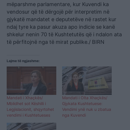
mëparshme parlamentare, kur Kuvendi ka
vendosur që të dërgojë për interpretim në
gjykatë mandatet e deputetëve në rastet kur
ndaj tyre ka pasur akuza apo indicie se kanë
shkelur nenin 70 të Kushtetutës që i ndalon ata
të përfitojnë nga të mirat publike./ BIRN
Lajme të ngjashme:
Mandati i Xhaçkës/
Mandati i Olta Xhaçkës/
Mblidhet sot Këshilli i
Gjykata Kushtetuese:
Legjislacionit, shqyrtohet
Vendimi ynë nuk u zbatua
vendimi i Kushtetueses
nga Kuvendi