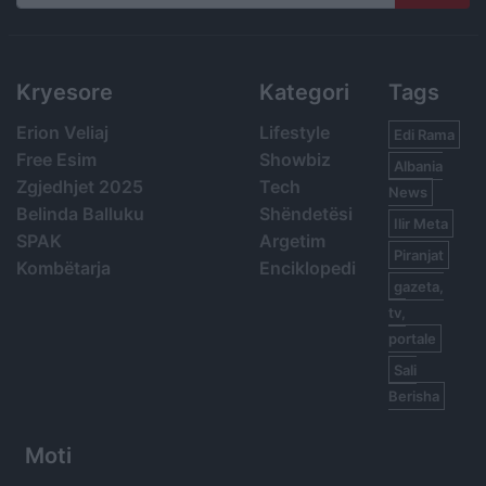
Search
Kryesore
Kategori
Tags
Erion Veliaj
Lifestyle
Edi Rama
Free Esim
Showbiz
Albania
Zgjedhjet 2025
Tech
News
Belinda Balluku
Shëndetësi
Ilir Meta
SPAK
Argetim
Piranjat
Kombëtarja
Enciklopedi
gazeta,
tv,
portale
Sali
Berisha
Moti