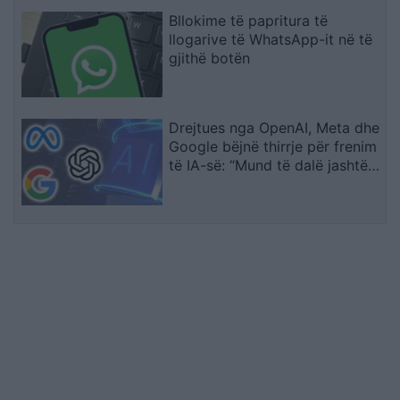
Bllokime të papritura të
llogarive të WhatsApp-it në të
gjithë botën
Drejtues nga OpenAI, Meta dhe
Google bëjnë thirrje për frenim
të IA-së: “Mund të dalë jashtë
kontrollit