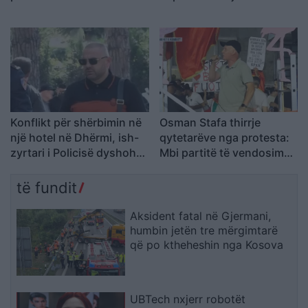
detyrohen të kërkojnë
pranë Damaskut
kurim jashtë vendit
Konflikt për shërbimin në
Osman Stafa thirrje
një hotel në Dhërmi, ish-
qytetarëve nga protesta:
zyrtari i Policisë dyshohet
Mbi partitë të vendosim
se kërcënoi kamerierin
Shqipërinë, ka ardhur
dhe administratorin
koha e brezit të ri
të fundit
Aksident fatal në Gjermani,
humbin jetën tre mërgimtarë
që po ktheheshin nga Kosova
UBTech nxjerr robotët