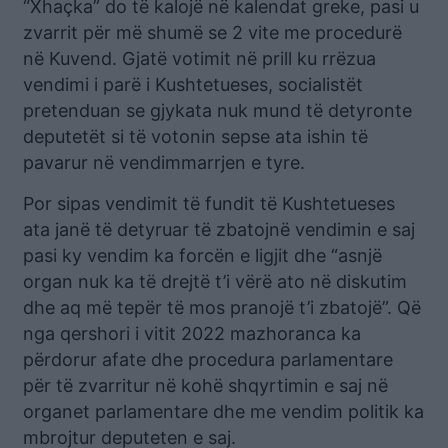
“Xhaçka” do të kalojë në kalendat greke, pasi u
zvarrit për më shumë se 2 vite me procedurë
në Kuvend. Gjatë votimit në prill ku rrëzua
vendimi i parë i Kushtetueses, socialistët
pretenduan se gjykata nuk mund të detyronte
deputetët si të votonin sepse ata ishin të
pavarur në vendimmarrjen e tyre.
Por sipas vendimit të fundit të Kushtetueses
ata janë të detyruar të zbatojnë vendimin e saj
pasi ky vendim ka forcën e ligjit dhe “asnjë
organ nuk ka të drejtë t’i vërë ato në diskutim
dhe aq më tepër të mos pranojë t’i zbatojë”. Që
nga qershori i vitit 2022 mazhoranca ka
përdorur afate dhe procedura parlamentare
për të zvarritur në kohë shqyrtimin e saj në
organet parlamentare dhe me vendim politik ka
mbrojtur deputeten e saj.