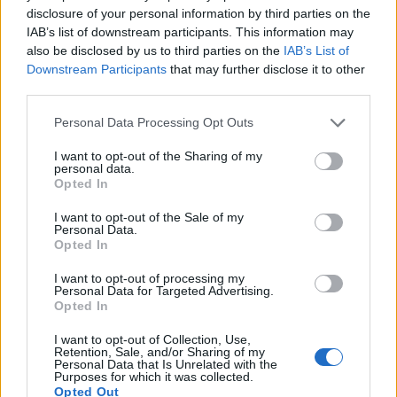
disclosure of your personal information by third parties on the
IAB’s list of downstream participants. This information may
also be disclosed by us to third parties on the
IAB’s List of
Shtuar
më
15.07.2024 18:32
Downstream Participants
that may further disclose it to other
Tags:
,
akuzat
Olta xhacka
third parties.
Personal Data Processing Opt Outs
I want to opt-out of the Sharing of my
personal data.
Opted In
I want to opt-out of the Sale of my
Personal Data.
Opted In
I want to opt-out of processing my
Personal Data for Targeted Advertising.
Opted In
I want to opt-out of Collection, Use,
Hyri me Jet Ski në
Tragjedi në Rrugën e
Retention, Sale, and/or Sharing of my
hapësirën e pushuesve në
Kombit, aksidentohet de
Personal Data that Is Unrelated with the
Purposes for which it was collected.
Zvërnec, gjobitet me 300
vdes 38-vjeçari nga
Opted Out