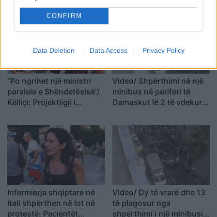
mijë lekë drejtuesi
Kosova
CONFIRM
Data Deletion
Data Access
Privacy Policy
“Po ngrihet një ministri
Video/ Shpërthimi në një
paralele e Shëndetësisë”/
minibus në periferi të
Këlliçi: Projektligji i
Damaskut lë 2 të vdekur
shtatorit i hap rrugë
dhe 13 të plagosur
monopolit, SPAK të
ndërhyjë
Infermierja shqiptare në
Video/ Dy të vrarë dhe 13
Itali shpërthen në lot në
të plagosur nga
protestë: Pacientët
shpërthimi i një minibusi