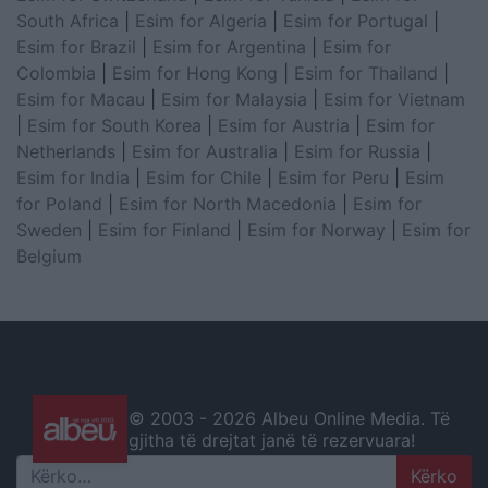
South Africa
|
Esim for Algeria
|
Esim for Portugal
|
Esim for Brazil
|
Esim for Argentina
|
Esim for
Colombia
|
Esim for Hong Kong
|
Esim for Thailand
|
Esim for Macau
|
Esim for Malaysia
|
Esim for Vietnam
|
Esim for South Korea
|
Esim for Austria
|
Esim for
Netherlands
|
Esim for Australia
|
Esim for Russia
|
Esim for India
|
Esim for Chile
|
Esim for Peru
|
Esim
for Poland
|
Esim for North Macedonia
|
Esim for
Sweden
|
Esim for Finland
|
Esim for Norway
|
Esim for
Belgium
© 2003 -
2026 Albeu Online Media. Të
gjitha të drejtat janë të rezervuara!