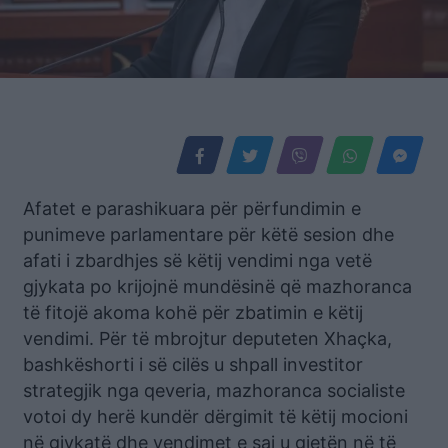
Afatet e parashikuara për përfundimin e
punimeve parlamentare për këtë sesion dhe
afati i zbardhjes së këtij vendimi nga vetë
gjykata po krijojnë mundësinë që mazhoranca
të fitojë akoma kohë për zbatimin e këtij
vendimi. Për të mbrojtur deputeten Xhaçka,
bashkëshorti i së cilës u shpall investitor
strategjik nga qeveria, mazhoranca socialiste
votoi dy herë kundër dërgimit të këtij mocioni
në gjykatë dhe vendimet e saj u gjetën në të