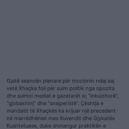
Gjatë seancën plenare për mocionin ndaj saj
vetë Xhaçka foli për sulm politik nga opozita
dhe sulmoi mediat e gazetarët si; “inkuizitorë”,
“gjobaxhinj” dhe “snajperistë”. Çështja e
mandatit të Xhaçkës ka krijuar një precedent
në marrëdhëniet mes Kuvendit dhe Gjykatës
Kushtetuese, duke shmangur praktikën e