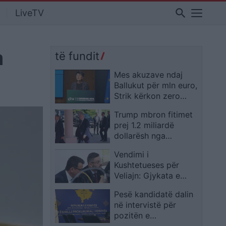
search
LiveTV
a
të fundit
Mes akuzave ndaj
Ballukut për mln euro,
Strik kërkon zero
tolerancë ndaj
Trump mbron fitimet
korrupsionit:
prej 1.2 miliardë
Politikanët të mos
dollarësh nga
pengojnë hetimet
kriptomonedhat:
Vendimi i
Sipas tij, rritja e tregut
Kushtetueses për
po sjell përfitime për
Veliajn: Gjykata e
të gjithë
Lartë nuk i shqyrtoi
Pesë kandidatë dalin
veçmas të gjitha
në intervistë për
pretendimet e
pozitën e
paraqitura në rekurs
Kryeprokurorit të