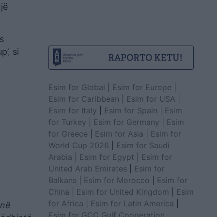
jë
s
’, si
Esim for Global
|
Esim for Europe
|
Esim for Caribbean
|
Esim for USA
|
Esim for Italy
|
Esim for Spain
|
Esim
for Turkey
|
Esim for Germany
|
Esim
for Greece
|
Esim for Asia
|
Esim for
World Cup 2026
|
Esim for Saudi
Arabia
|
Esim for Egypt
|
Esim for
United Arab Emirates
|
Esim for
Balkans
|
Esim for Morocco
|
Esim for
China
|
Esim for United Kingdom
|
Esim
for Africa
|
Esim for Latin America
|
 në
Esim for GCC Gulf Cooperation