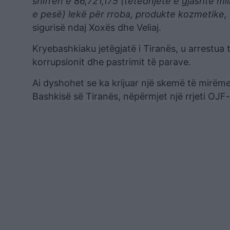
shifrën e 86,721,175 (tetëdhjetë e gjashtë mi
e pesë) lekë për rroba, produkte kozmetike, 
sigurisë ndaj Xoxës dhe Veliaj.
Kryebashkiaku jetëgjatë i Tiranës, u arrestua
korrupsionit dhe pastrimit të parave.
Ai dyshohet se ka krijuar një skemë të mirëme
Bashkisë së Tiranës, nëpërmjet një rrjeti OJF