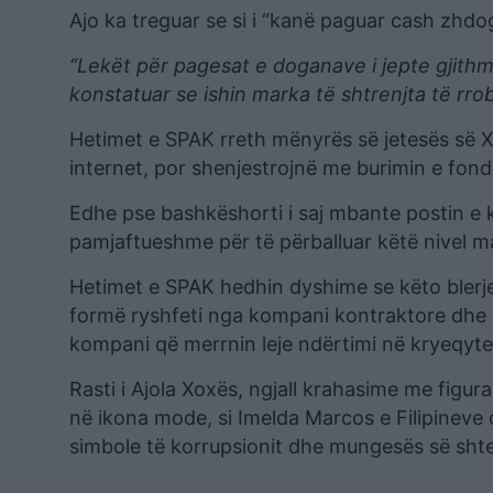
Ajo ka treguar se si i “kanë paguar cash zhdo
“Lekët për pagesat e doganave i jepte gjithm
konstatuar se ishin marka të shtrenjta të rro
Hetimet e SPAK rreth mënyrës së jetesës së X
internet, por shenjestrojnë me burimin e fond
Edhe pse bashkëshorti i saj mbante postin e k
pamjaftueshme për të përballuar këtë nivel
Hetimet e SPAK hedhin dyshime se këto blerje
formë ryshfeti nga kompani kontraktore dhe O
kompani që merrnin leje ndërtimi në kryeqyte
Rasti i Ajola Xoxës, ngjall krahasime me figura
në ikona mode, si Imelda Marcos e Filipineve 
simbole të korrupsionit dhe mungesës së shtet