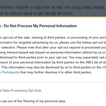
irmoi masën e sigurisë ‘arrest me burg’ ndaj Veliajt
në se është nëna e një fëmije të mitur.
kryebashkiaku Erion Veliaj, deklaroi se blerjet online t
 -
Do Not Process My Personal Information
to opt-out of the sale, sharing to third parties, or processing of your per
dhe në një shumë disa herë më të vogël, janë bërë për
formation for targeted advertising by us, please use the below opt-out s
sime shoqeje
”, tha Veliaj.
r selection. Please note that after your opt-out request is processed y
eing interest-based ads based on personal information utilized by us or
ë lumë parash i derdhur për luks, është një perversite
disclosed to third parties prior to your opt-out. You may separately opt-
losure of your personal information by third parties on the IAB’s list of
. This information may also be disclosed by us to third parties on the
IA
r i Bashkisë së Tiranës dhe një prej figurave kryesore 
Participants
that may further disclose it to other third parties.
të madhe në vend, Veliaj ka shërbyer si ministër i Mi
l Data Processing Opt Outs
015. Përpara ardhjes në pushtet të Partisë Socialiste, 
vizjes “Mjaft!”.
o opt-out of the Sharing of my personal data.