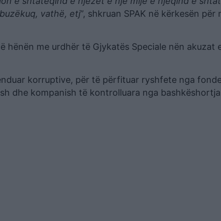
lion e shtatëqind e njëzet e një mijë e njëqind e shta
buzëkuq, vathë, etj
”, shkruan SPAK në kërkesën për
 të hënën me urdhër të Gjykatës Speciale nën akuzat 
nduar korruptive, për të përfituar ryshfete nga fonde
-sh dhe kompanish të kontrolluara nga bashkëshortja e