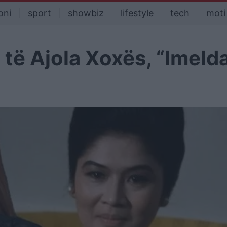
oni
sport
showbiz
lifestyle
tech
moti
 të Ajola Xoxës, “Imeld