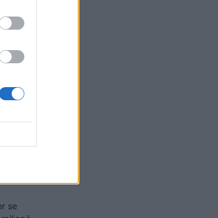
emeluese
ë
 euro)
nuk janë
shtu ka
er se