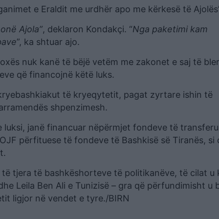
ganimet e Eraldit me urdhër apo me kërkesë të Ajolës”
onë Ajola”
, deklaron Kondakçi. “
Nga paketimi kam
bave
”, ka shtuar ajo.
oxës nuk kanë të bëjë vetëm me zakonet e saj të ble
eve që financojnë këtë luks.
ryebashkiakut të kryeqytetit, pagat zyrtare ishin të
 marramendës shpenzimesh.
 luksi, janë financuar nëpërmjet fondeve të transfer
JF përfituese të fondeve të Bashkisë së Tiranës, si
t.
 të tjera të bashkëshorteve të politikanëve, të cilat u
dhe Leila Ben Ali e Tunizisë – gra që përfundimisht u
it ligjor në vendet e tyre./BIRN