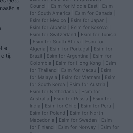
tëdhjetë
Council
|
Esim for Middle East
|
Esim
 masën e
for South America
|
Esim for Canada
|
Esim for Mexico
|
Esim for Japan
|
Esim for Albania
|
Esim for Kosovo
|
e
Esim for Switzerland
|
Esim for Tunisia
|
Esim for South Africa
|
Esim for
t e
Algeria
|
Esim for Portugal
|
Esim for
 tij.
Brazil
|
Esim for Argentina
|
Esim for
Colombia
|
Esim for Hong Kong
|
Esim
for Thailand
|
Esim for Macau
|
Esim
for Malaysia
|
Esim for Vietnam
|
Esim
for South Korea
|
Esim for Austria
|
Esim for Netherlands
|
Esim for
Australia
|
Esim for Russia
|
Esim for
India
|
Esim for Chile
|
Esim for Peru
|
Esim for Poland
|
Esim for North
Macedonia
|
Esim for Sweden
|
Esim
for Finland
|
Esim for Norway
|
Esim for