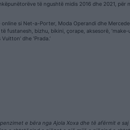
shkëpunëtorëve të ngushtë midis 2016 dhe 2021, për n
ve online si Net-a-Porter, Moda Operandi dhe Mercede
të fustanesh, bizhu, bikini, çorape, aksesorë, ‘make-up
 Vuitton’ dhe ‘Prada.’
penzimet e bëra nga Ajola Xoxa dhe të afërmit e saj