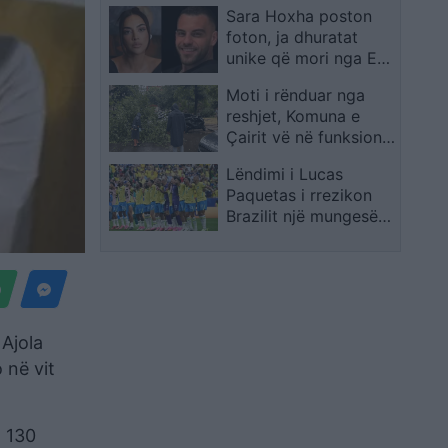
Sara Hoxha poston
Shtetit
foton, ja dhuratat
unike që mori nga Erik
Fullani për ditëlindje
Moti i rënduar nga
reshjet, Komuna e
Çairit vë në funksion
Shtabin e Krizave
Lëndimi i Lucas
Paquetas i rrezikon
Brazilit një mungesë
të madhe për pjesën e
mbetur të Botërorit
Ajola
 në vit
h 130