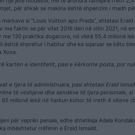
 një jetë modeste, me të ardhura familjare rreth 2,4
omjet, për shkak se makina është shpenzim i madh për
 markave si “Louis Vuitton apo Prada”, shtetasi Erald 
r me faktin se për vitet 2016 deri në vitin 2021, në emë
r me 130 praktika doganore, në vlerë 55,4 milionë lek
i është shprehur i habitur dhe ka sqaruar se këto ble
a Xoxa.
rë kartën e identitetit, pasi e kërkonte posta, por nu
at e tjera të administruara, pasi shtetasi Erald Ismail
online të veshjeve dhe sendeve të tjera personale, s
th 65 milionë lekë në harkun kohor të rreth 4 viteve 
dijeni për veprën penale, edhe shtetësja Adela Kondak
ka mbështetur rrëfimin e Erald Ismailit.