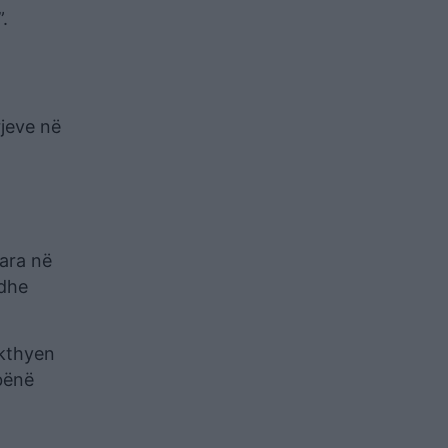
.
rjeve në
uara në
 dhe
 kthyen
 bënë