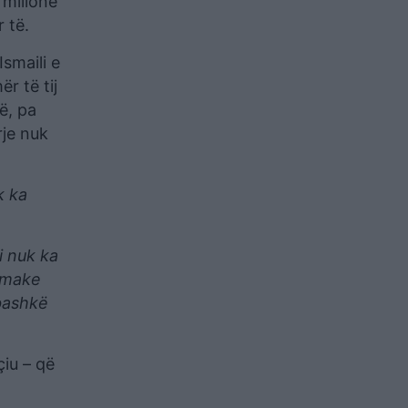
 milionë
 të.
Ismaili e
r të tij
ë, pa
rje nuk
k ka
i nuk ka
i make
(bashkë
çiu – që