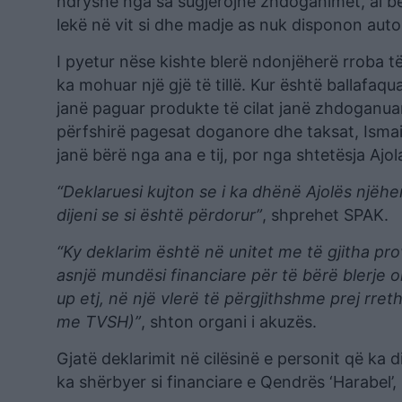
ndryshe nga sa sugjerojnë zhdoganimet, ai bën
lekë në vit si dhe madje as nuk disponon aut
I pyetur nëse kishte blerë ndonjëherë rroba të
ka mohuar një gjë të tillë. Kur është ballafaqua
janë paguar produkte të cilat janë zhdoganua
përfshirë pagesat doganore dhe taksat, Ismail
janë bërë nga ana e tij, por nga shtetësja Ajol
“Deklaruesi kujton se i ka dhënë Ajolës njëhe
dijeni se si është përdorur”
, shprehet SPAK.
“Ky deklarim është në unitet me të gjitha prov
asnjë mundësi financiare për të bërë blerje 
up etj, në një vlerë të përgjithshme prej rre
me TVSH)”
, shton organi i akuzës.
Gjatë deklarimit në cilësinë e personit që ka 
ka shërbyer si financiare e Qendrës ‘Harabel’, 