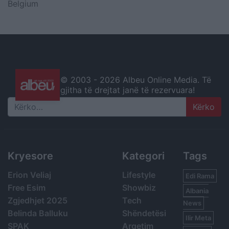
Belgium
© 2003 -
2026 Albeu Online Media. Të
gjitha të drejtat janë të rezervuara!
Search
Kryesore
Kategori
Tags
Erion Veliaj
Lifestyle
Edi Rama
Free Esim
Showbiz
Albania
Zgjedhjet 2025
Tech
News
Belinda Balluku
Shëndetësi
Ilir Meta
SPAK
Argetim