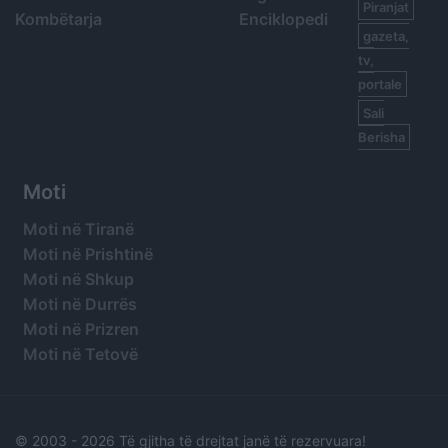
Piranjat
Kombëtarja
Enciklopedi
gazeta,
tv,
portale
Sali
Berisha
Moti
Moti në Tiranë
Moti në Prishtinë
Moti në Shkup
Moti në Durrës
Moti në Prizren
Moti në Tetovë
© 2003 -
2026 Të gjitha të drejtat janë të rezervuara!