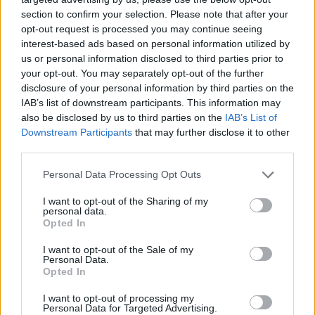
section to confirm your selection. Please note that after your
opt-out request is processed you may continue seeing
interest-based ads based on personal information utilized by
us or personal information disclosed to third parties prior to
your opt-out. You may separately opt-out of the further
disclosure of your personal information by third parties on the
IAB’s list of downstream participants. This information may
also be disclosed by us to third parties on the
IAB’s List of
Downstream Participants
that may further disclose it to other
third parties.
Personal Data Processing Opt Outs
I want to opt-out of the Sharing of my
personal data.
Opted In
I want to opt-out of the Sale of my
Personal Data.
Opted In
Esim for Global
|
Esim for Europe
|
Esim for Caribbean
|
Esim for USA
|
Esim for Italy
|
Esim for Spain
|
Esim
I want to opt-out of processing my
Personal Data for Targeted Advertising.
for Turkey
|
Esim for Germany
|
Esim for Greece
|
Esim