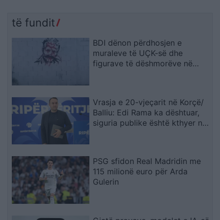
të fundit
BDI dënon përdhosjen e
muraleve të UÇK-së dhe
figurave të dëshmorëve në
Çair
Vrasja e 20-vjeçarit në Korçë/
Balliu: Edi Rama ka dështuar,
siguria publike është kthyer në
pasiguri kronike dhe thirrja
“Jepe dorëheqjen” merr tjetër
peshë
PSG sfidon Real Madridin me
115 milionë euro për Arda
Gulerin