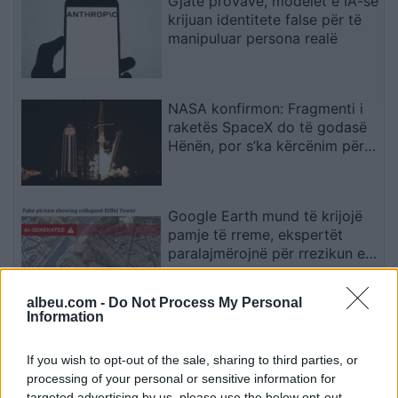
Gjatë provave, modelet e IA-së
krijuan identitete false për të
manipuluar persona realë
NASA konfirmon: Fragmenti i
raketës SpaceX do të godasë
Hënën, por s’ka kërcënim për
Tokën
Google Earth mund të krijojë
pamje të rreme, ekspertët
paralajmërojnë për rrezikun e
dezinformimit
albeu.com -
Do Not Process My Personal
Information
Situata mund të dalë jashtë
kontrollit”, mbi 1,000 ekspertë
kërkojnë frenimin e zhvillimit të
If you wish to opt-out of the sale, sharing to third parties, or
IA-së
processing of your personal or sensitive information for
targeted advertising by us, please use the below opt-out