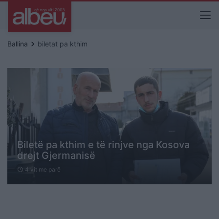
keyboard_arrow_right
Ballina
biletat pa kthim
Biletë pa kthim e të rinjve nga Kosova
drejt Gjermanisë
4 vit me parë
schedule