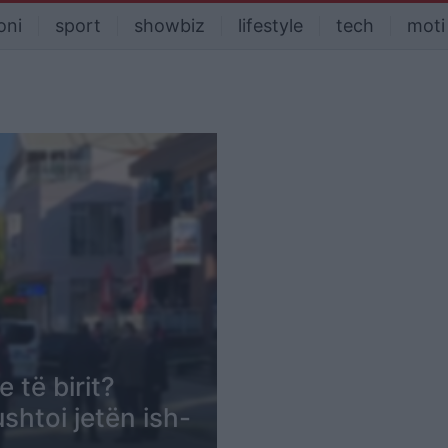
oni
sport
showbiz
lifestyle
tech
moti
 të birit?
ushtoi jetën ish-