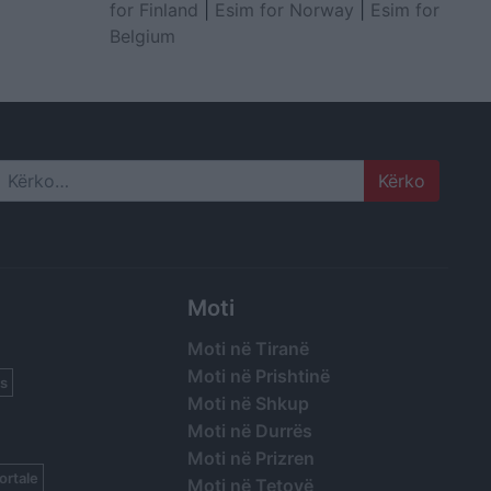
for Finland
|
Esim for Norway
|
Esim for
Belgium
Search
Moti
Moti në Tiranë
Moti në Prishtinë
s
Moti në Shkup
Moti në Durrës
Moti në Prizren
ortale
Moti në Tetovë