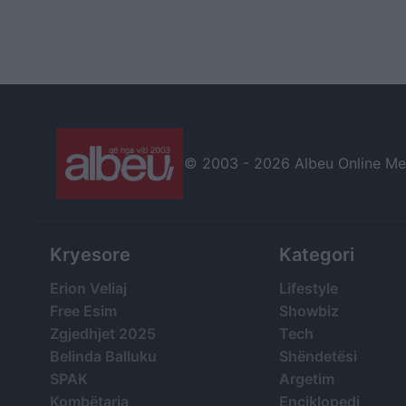
© 2003 -
2026 Albeu Online Medi
Kryesore
Kategori
Erion Veliaj
Lifestyle
Free Esim
Showbiz
Zgjedhjet 2025
Tech
Belinda Balluku
Shëndetësi
SPAK
Argetim
Kombëtarja
Enciklopedi