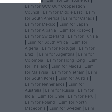
for Africa
|
Esim for Latin America
|
Esim for GCC Gulf Cooperation
Council
|
Esim for Middle East
|
Esim
for South America
|
Esim for Canada
|
Esim for Mexico
|
Esim for Japan
|
Esim for Albania
|
Esim for Kosovo
|
Esim for Switzerland
|
Esim for Tunisia
|
Esim for South Africa
|
Esim for
Algeria
|
Esim for Portugal
|
Esim for
Brazil
|
Esim for Argentina
|
Esim for
Colombia
|
Esim for Hong Kong
|
Esim
for Thailand
|
Esim for Macau
|
Esim
for Malaysia
|
Esim for Vietnam
|
Esim
for South Korea
|
Esim for Austria
|
Esim for Netherlands
|
Esim for
Australia
|
Esim for Russia
|
Esim for
India
|
Esim for Chile
|
Esim for Peru
|
Esim for Poland
|
Esim for North
Macedonia
|
Esim for Sweden
|
Esim