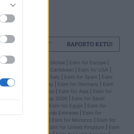
Esim for Global
|
Esim for Europe
|
Esim for Caribbean
|
Esim for USA
|
Esim for Italy
|
Esim for Spain
|
Esim
for Turkey
|
Esim for Germany
|
Esim
for Greece
|
Esim for Asia
|
Esim for
World Cup 2026
|
Esim for Saudi
Arabia
|
Esim for Egypt
|
Esim for
United Arab Emirates
|
Esim for
Balkans
|
Esim for Morocco
|
Esim for
China
|
Esim for United Kingdom
|
Esim