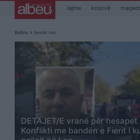
lajme
kosovë
maqed
keyboard_arrow_right
Ballina
besnik reci
DETAJET/E vranë për hesapet e
Konflikti me bandën e Fierit i k