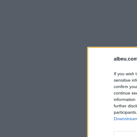
albeu.com
If you wish 
sensitive in
confirm you
continue se
information 
further disc
participants
Downstream 