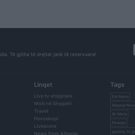
a. Të gjitha të drejtat janë të rezervuara!
Linqet
Tags
Live tv shqiptare
Edi Rama
Moti në Shqipëri
Albania New
Travel
Ilir Meta
Horoskopi
Piranjat
Livescore
gazeta, tv, p
News from Albania