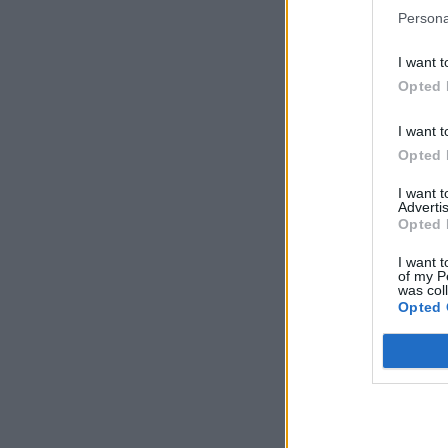
Persona
I want t
Opted 
I want t
Opted 
I want 
Advertis
Opted 
I want t
of my P
was col
Opted 