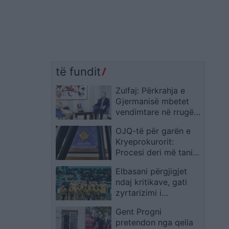
të fundit
Zulfaj: Përkrahja e
Gjermanisë mbetet
vendimtare në rrugën
e Kosovës drejt BE-së
OJQ-të për garën e
Kryeprokurorit:
Procesi deri më tani
është zhvilluar me
Elbasani përgjigjet
transparencë dhe mbi
ndaj kritikave, gati
bazë meritokracie
zyrtarizimi i
mesfushorit që vjen
Gent Progni
nga Serie B
pretendon nga qelia