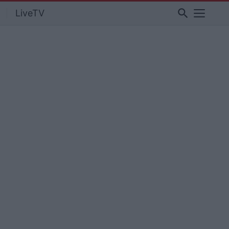
search
LiveTV