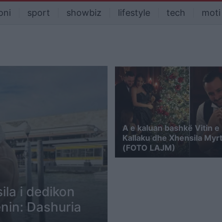
oni
sport
showbiz
lifestyle
tech
moti
A e kaluan bashkë Vitin e
Kallaku dhe Xhensila Myrt
(FOTO LAJM)
ila i dedikon
enin: Dashuria