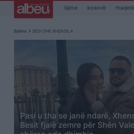
lajme
kosovë
maqed
keyboard_arrow_right
Ballina
BESI DHE XHENSILA
Pasi u tha se janë ndarë, Xhens
Besit fjalë zemre për Shën Val