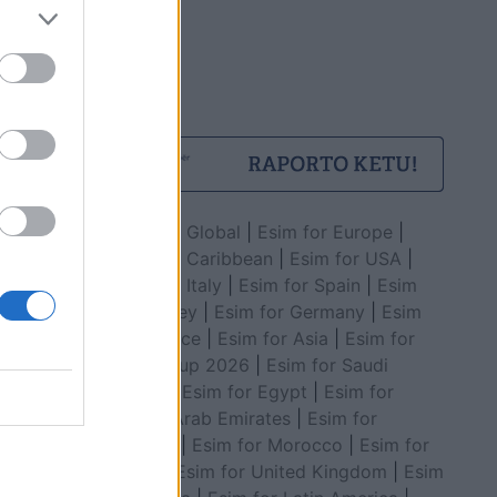
Esim for Global
|
Esim for Europe
|
Esim for Caribbean
|
Esim for USA
|
Esim for Italy
|
Esim for Spain
|
Esim
for Turkey
|
Esim for Germany
|
Esim
for Greece
|
Esim for Asia
|
Esim for
World Cup 2026
|
Esim for Saudi
Arabia
|
Esim for Egypt
|
Esim for
United Arab Emirates
|
Esim for
Balkans
|
Esim for Morocco
|
Esim for
China
|
Esim for United Kingdom
|
Esim