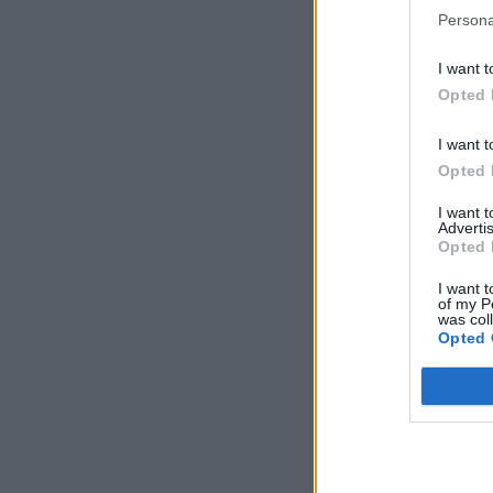
Persona
I want t
Opted 
I want t
Opted 
I want 
Advertis
Opted 
I want t
of my P
was col
Opted 