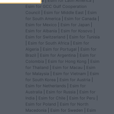
for Africa
|
Esim for Latin America
|
Esim for GCC Gulf Cooperation
Council
|
Esim for Middle East
|
Esim
for South America
|
Esim for Canada
|
Esim for Mexico
|
Esim for Japan
|
Esim for Albania
|
Esim for Kosovo
|
Esim for Switzerland
|
Esim for Tunisia
|
Esim for South Africa
|
Esim for
Algeria
|
Esim for Portugal
|
Esim for
Brazil
|
Esim for Argentina
|
Esim for
Colombia
|
Esim for Hong Kong
|
Esim
for Thailand
|
Esim for Macau
|
Esim
for Malaysia
|
Esim for Vietnam
|
Esim
for South Korea
|
Esim for Austria
|
Esim for Netherlands
|
Esim for
Australia
|
Esim for Russia
|
Esim for
India
|
Esim for Chile
|
Esim for Peru
|
Esim for Poland
|
Esim for North
Macedonia
|
Esim for Sweden
|
Esim