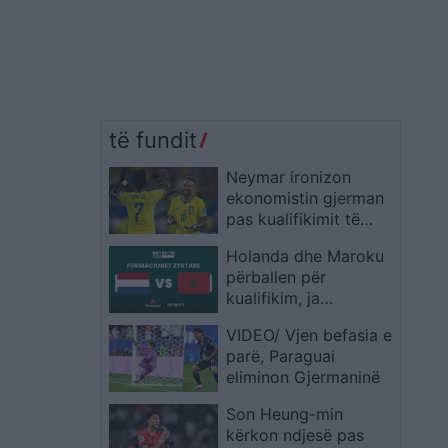
të fundit
Neymar ironizon
ekonomistin gjerman
pas kualifikimit të
Brazilit: Provoje sërish
Holanda dhe Maroku
në Botërorin e
përballen për
ardhshëm
kualifikim, ja
formacionet zyrtare
VIDEO/ Vjen befasia e
parë, Paraguai
eliminon Gjermaninë
Son Heung-min
kërkon ndjesë pas