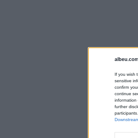
albeu.com
If you wish 
sensitive in
confirm you
continue se
information 
further disc
participants
Downstream 