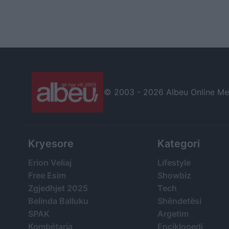
© 2003 -
2026 Albeu Online Medi
Kryesore
Kategori
Erion Veliaj
Lifestyle
Free Esim
Showbiz
Zgjedhjet 2025
Tech
Belinda Balluku
Shëndetësi
SPAK
Argetim
Kombëtarja
Enciklopedi