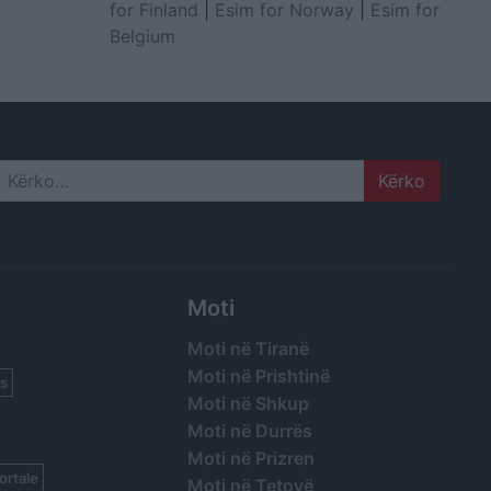
for Finland
|
Esim for Norway
|
Esim for
Belgium
Search
Moti
Moti në Tiranë
Moti në Prishtinë
s
Moti në Shkup
Moti në Durrës
Moti në Prizren
ortale
Moti në Tetovë