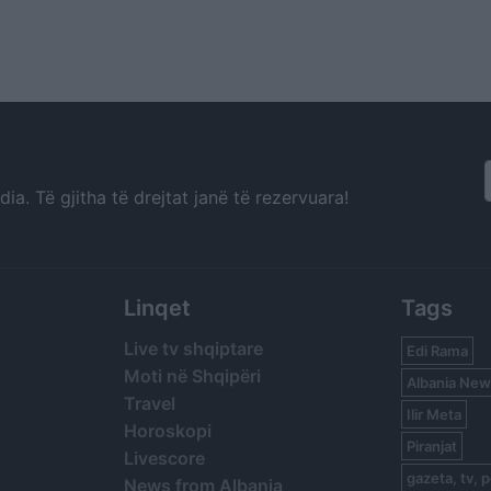
a. Të gjitha të drejtat janë të rezervuara!
Linqet
Tags
Live tv shqiptare
Edi Rama
Moti në Shqipëri
Albania New
Travel
Ilir Meta
Horoskopi
Piranjat
Livescore
gazeta, tv, p
News from Albania