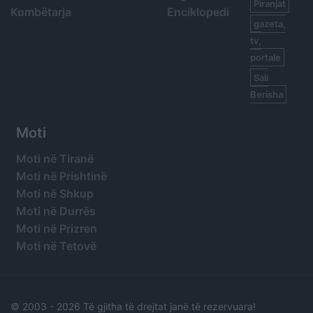
Piranjat
Kombëtarja
Enciklopedi
gazeta,
tv,
portale
Sali
Berisha
Moti
Moti në Tiranë
Moti në Prishtinë
Moti në Shkup
Moti në Durrës
Moti në Prizren
Moti në Tetovë
© 2003 -
2026 Të gjitha të drejtat janë të rezervuara!