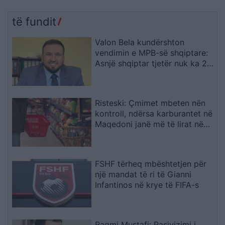
të fundit
Valon Bela kundërshton
vendimin e MPB-së shqiptare:
Asnjë shqiptar tjetër nuk ka 22
mirënjohje nga NATO
Risteski: Çmimet mbeten nën
kontroll, ndërsa karburantet në
Maqedoni janë më të lirat në
rajon
FSHF tërheq mbështetjen për
një mandat të ri të Gianni
Infantinos në krye të FIFA-s
Ragmi Mustafi: Pasivizimi i