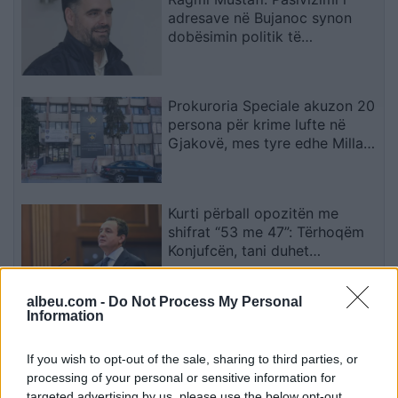
adresave në Bujanoc synon
dobësimin politik të
shqiptarëve
Prokuroria Speciale akuzon 20
persona për krime lufte në
Gjakovë, mes tyre edhe Millan
Radoiçiqin
Kurti përball opozitën me
shifrat “53 me 47”: Tërhoqëm
Konjufcën, tani duhet
marrëveshje për presidentin
albeu.com -
Do Not Process My Personal
Information
Zyrtare: Yan Diomande bëhet
lojtari më i ri i Real Madridit
If you wish to opt-out of the sale, sharing to third parties, or
processing of your personal or sensitive information for
targeted advertising by us, please use the below opt-out