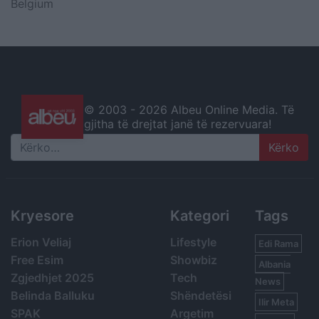
Belgium
© 2003 -
2026 Albeu Online Media. Të
gjitha të drejtat janë të rezervuara!
Search
Kryesore
Kategori
Tags
Erion Veliaj
Lifestyle
Edi Rama
Free Esim
Showbiz
Albania
Zgjedhjet 2025
Tech
News
Belinda Balluku
Shëndetësi
Ilir Meta
SPAK
Argetim