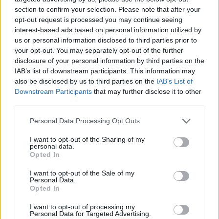
section to confirm your selection. Please note that after your
opt-out request is processed you may continue seeing
interest-based ads based on personal information utilized by
us or personal information disclosed to third parties prior to
your opt-out. You may separately opt-out of the further
disclosure of your personal information by third parties on the
IAB’s list of downstream participants. This information may
also be disclosed by us to third parties on the
IAB’s List of
Downstream Participants
that may further disclose it to other
third parties.
Personal Data Processing Opt Outs
I want to opt-out of the Sharing of my
personal data.
Opted In
I want to opt-out of the Sale of my
Personal Data.
Opted In
Esim for Global
|
Esim for Europe
|
Esim for Caribbean
|
Esim for USA
|
Esim for Italy
|
Esim for Spain
|
Esim
I want to opt-out of processing my
Personal Data for Targeted Advertising.
for Turkey
|
Esim for Germany
|
Esim for Greece
|
Esim