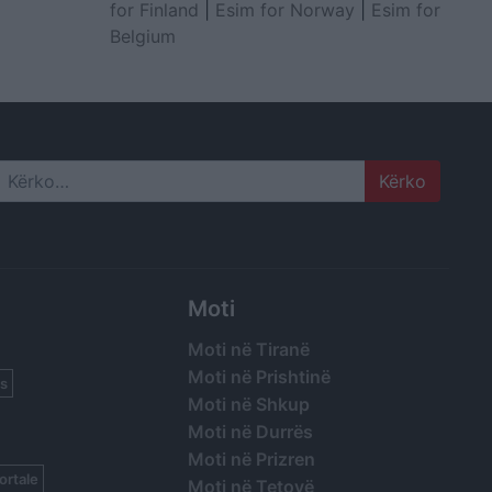
for Finland
|
Esim for Norway
|
Esim for
Belgium
Search
Moti
Moti në Tiranë
Moti në Prishtinë
s
Moti në Shkup
Moti në Durrës
Moti në Prizren
ortale
Moti në Tetovë