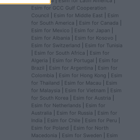
for Africa
|
Esim for Latin America
|
Esim for GCC Gulf Cooperation
Council
|
Esim for Middle East
|
Esim
for South America
|
Esim for Canada
|
Esim for Mexico
|
Esim for Japan
|
Esim for Albania
|
Esim for Kosovo
|
Esim for Switzerland
|
Esim for Tunisia
|
Esim for South Africa
|
Esim for
Algeria
|
Esim for Portugal
|
Esim for
Brazil
|
Esim for Argentina
|
Esim for
Colombia
|
Esim for Hong Kong
|
Esim
for Thailand
|
Esim for Macau
|
Esim
for Malaysia
|
Esim for Vietnam
|
Esim
for South Korea
|
Esim for Austria
|
Esim for Netherlands
|
Esim for
Australia
|
Esim for Russia
|
Esim for
India
|
Esim for Chile
|
Esim for Peru
|
Esim for Poland
|
Esim for North
Macedonia
|
Esim for Sweden
|
Esim