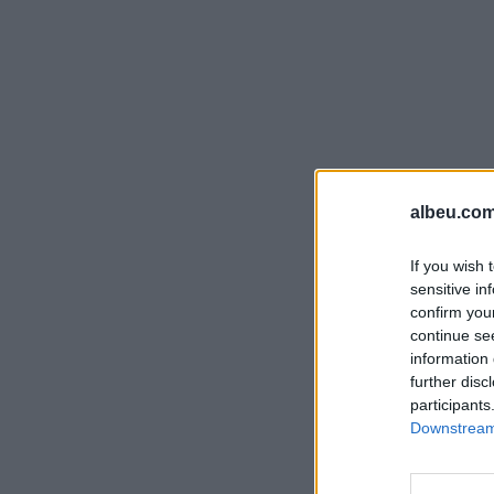
albeu.com
If you wish 
sensitive in
confirm you
continue se
information 
further disc
participants
Downstream 