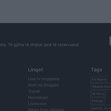
a. Të gjitha të drejtat janë të rezervuara!
Linqet
Tags
Live tv shqiptare
Edi Rama
Moti në Shqipëri
Albania New
Travel
Ilir Meta
Horoskopi
Piranjat
Livescore
gazeta, tv, p
News from Albania