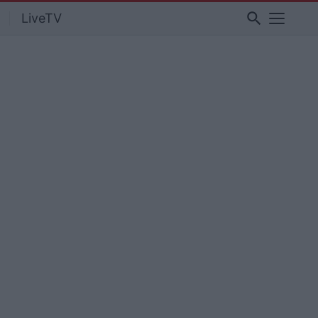
search
LiveTV