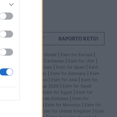
Esim for Global
|
Esim for Europe
|
Esim for Caribbean
|
Esim for USA
|
Esim for Italy
|
Esim for Spain
|
Esim
for Turkey
|
Esim for Germany
|
Esim
for Greece
|
Esim for Asia
|
Esim for
World Cup 2026
|
Esim for Saudi
Arabia
|
Esim for Egypt
|
Esim for
United Arab Emirates
|
Esim for
Balkans
|
Esim for Morocco
|
Esim for
China
|
Esim for United Kingdom
|
Esim