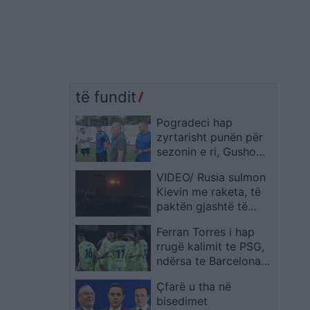
të fundit
Pogradeci hap
zyrtarisht punën për
sezonin e ri, Gusho
vendos objektivin:
VIDEO/ Rusia sulmon
kthimi në “Abissnet
Kievin me raketa, të
Superiore”
paktën gjashtë të
plagosur
Ferran Torres i hap
rrugë kalimit te PSG,
ndërsa te Barcelona
ndryshon panorama
Çfarë u tha në
pas marrëveshjes për
bisedimet
Karim Adeyemin