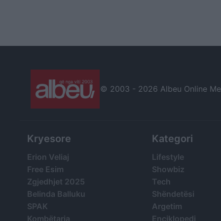
© 2003 -
2026 Albeu Online Medi
Kryesore
Kategori
Erion Veliaj
Lifestyle
Free Esim
Showbiz
Zgjedhjet 2025
Tech
Belinda Balluku
Shëndetësi
SPAK
Argetim
Kombëtarja
Enciklopedi