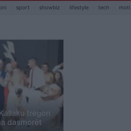
oni
sport
showbiz
lifestyle
tech
moti
 Kallaku tregon
ga dasmorët