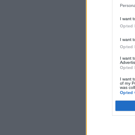
Persona
I want t
Opted 
I want t
Opted 
I want 
Advertis
Opted 
I want t
of my P
was col
Opted 