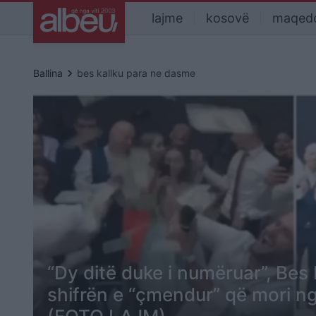
lajme
kosovë
maqed
keyboard_arrow_right
Ballina
bes kallku para ne dasme
“Dy ditë duke i numëruar”, Bes
shifrën e “çmendur” që mori n