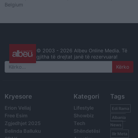
Belgium
© 2003 -
2026 Albeu Online Media. Të
gjitha të drejtat janë të rezervuara!
Search
Kryesore
Kategori
Tags
Erion Veliaj
Lifestyle
Edi Rama
Free Esim
Showbiz
Albania
Zgjedhjet 2025
Tech
News
Belinda Balluku
Shëndetësi
Ilir Meta