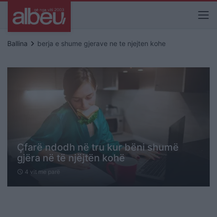
keyboard_arrow_right
Ballina
berja e shume gjerave ne te njejten kohe
Çfarë ndodh në tru kur bëni shumë
gjëra në të njëjtën kohë
4 vit me parë
schedule