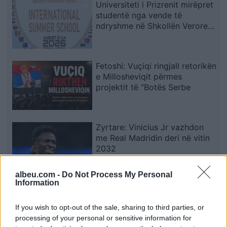
Universiteti i Prizrenit mirëpret
studentë nga vende të
ndryshme në Shkollën Verore
Ndërkombëtare
Fetoshi: Vuçiqi ringjall retorikën
e Millosheviqit përmes
projektit të “Botës Serbe
Zyrtare: Vinicius Jr vazhdon
me Real Madridin deri në vitin
2032
albeu.com -
Do Not Process My Personal
Information
Drita synon fitoren ndaj Tre
Fiorit, publikohen formacionet
If you wish to opt-out of the sale, sharing to third parties, or
zyrtare
processing of your personal or sensitive information for