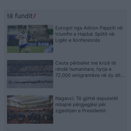
të fundit
Eurogol nga Adrion Pajaziti në
triumfin e Hajduk Splitit në
Ligën e Konferencës
Ceuta përballet me krizë të
rëndë humanitare, hyrja e
72,000 emigrantëve në dy ditë
ndez përplasjet politike në
Spanjë
Nagavci: Të gjithë deputetët
mbajnë përgjegjësi për
zgjedhjen e Presidentit