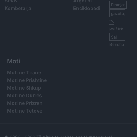
SPAK
Argetim
Piranjat
Kombëtarja
Enciklopedi
gazeta,
tv,
portale
Sali
Berisha
Moti
Moti në Tiranë
Moti në Prishtinë
Moti në Shkup
Moti në Durrës
Moti në Prizren
Moti në Tetovë