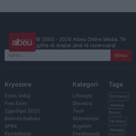
© 2003 -
2026 Albeu Online Media. Të
gjitha të drejtat janë të rezervuara!
Search
Kryesore
Kategori
Tags
Erion Veliaj
Lifestyle
Edi Rama
Free Esim
Showbiz
Albania
Zgjedhjet 2025
Tech
News
Belinda Balluku
Shëndetësi
Ilir Meta
SPAK
Argetim
Piranjat
Kombëtarja
Enciklopedi