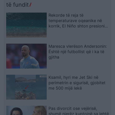
dhjetëra ndërtesa të
të fundit
rrënuara
Rekorde të reja të
temperaturave oqeanike në
korrik, El Niño shton presionin
mbi klimën globale
Maresca vlerëson Andersonin:
Është një futbollist që i ka të
gjitha
Ksamil, hyri me Jet Ski në
perimetrin e sigurisë, gjobitet
me 500 mijë lekë
Pas divorcit ose vejërisë,
shumë njerëz kuptojnë sa lehtë