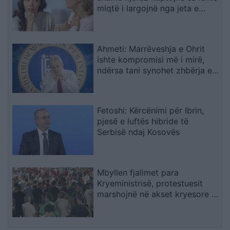
miqtë i largojnë nga jeta e
çifteve
Ahmeti: Marrëveshja e Ohrit
ishte kompromisi më i mirë,
ndërsa tani synohet zhbërja e
gjuhës shqipe
Fetoshi: Kërcënimi për Ibrin,
pjesë e luftës hibride të
Serbisë ndaj Kosovës
Mbyllen fjalimet para
Kryeministrisë, protestuesit
marshojnë në akset kryesore të
Tiranës