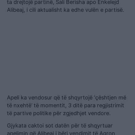
ta drejtojë partinë, Sali Berisha apo Enkelejd
Alibeaj, i cili aktualisht ka edhe vulën e partisë.
Apeli ka vendosur që të shqyrtojë ‘çështjen më
të nxehtë’ të momentit, 3 ditë para regjistrimit
të partive politike për zgjedhjet vendore.
Gjykata caktoi sot datën për të shqyrtuar
apelimin që Alibeaj i bëri vendimit të Agron