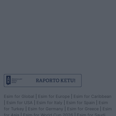
Esim for Global
|
Esim for Europe
|
Esim for Caribbean
|
Esim for USA
|
Esim for Italy
|
Esim for Spain
|
Esim
for Turkey
|
Esim for Germany
|
Esim for Greece
|
Esim
for Asia
|
Esim for World Cup 2026
|
Esim for Saudi