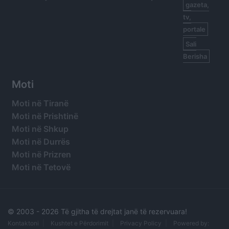
gazeta,
tv,
portale
Sali
Berisha
Moti
Moti në Tiranë
Moti në Prishtinë
Moti në Shkup
Moti në Durrës
Moti në Prizren
Moti në Tetovë
© 2003 -
2026 Të gjitha të drejtat janë të rezervuara!
Kontaktoni
Kushtet e Përdorimit
Privacy Policy
Powered by: