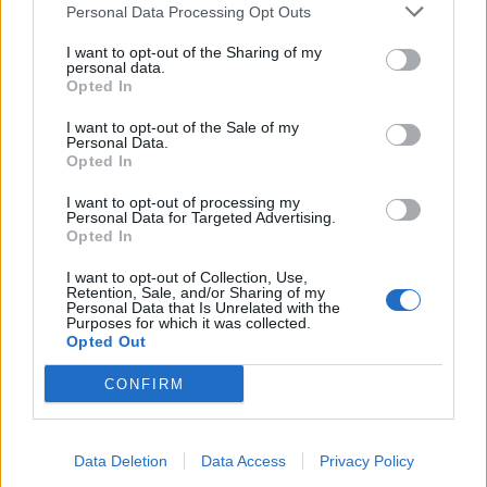
Personal Data Processing Opt Outs
I want to opt-out of the Sharing of my
personal data.
Opted In
I want to opt-out of the Sale of my
Rekorde të reja të
Ksamil, hyri me Jet Ski në
Personal Data.
Opted In
temperaturave oqeanike
perimetrin e sigurisë,
në korrik, El Niño shton
gjobitet me 500 mijë lekë
I want to opt-out of processing my
presionin mbi klimën
Personal Data for Targeted Advertising.
globale
Opted In
I want to opt-out of Collection, Use,
Retention, Sale, and/or Sharing of my
Personal Data that Is Unrelated with the
Purposes for which it was collected.
Opted Out
CONFIRM
Mbyllen fjalimet para
Sazan Guri bën thirrje për
Kryeministrisë,
rrethimin e Kryeministrisë
protestuesit marshojnë
dhe Parlamentit:
Data Deletion
Data Access
Privacy Policy
në akset kryesore të
Rezistenca të vazhdojë