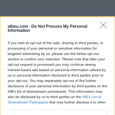
albeu.com -
Do Not Process My Personal
Information
If you wish to opt-out of the sale, sharing to third parties, or
processing of your personal or sensitive information for
targeted advertising by us, please use the below opt-out
Shtuar
më
14.02.2023 16:49
section to confirm your selection. Please note that after your
opt-out request is processed you may continue seeing
Tags:
,
Berisha shpall protestën e radhës
Sali
interest-based ads based on personal information utilized by
Berisha
us or personal information disclosed to third parties prior to
your opt-out. You may separately opt-out of the further
disclosure of your personal information by third parties on the
IAB’s list of downstream participants. This information may
also be disclosed by us to third parties on the
IAB’s List of
Downstream Participants
that may further disclose it to other
third parties.