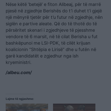
Nëse këtë ‘betejë’ e fiton Alibeaj, për të marrë
pjesë në zgjedhje Berishës do t’i duhet t’i gjejë
një mënyrë tjetër për t’u futur në zgjedhje, nën
siglën e partive aleate. Që do të thotë do të
përsëritet skenari i zgjedhjeve të pjesshme
vendore të 6 marsit, në të cilat Berisha u fut
bashkëpunoi me LSI-PDK, të cilët krijuan
koalicionin “Shtëpia e Lirisë” dhe u futën në
garë kandidatët e zgjedhur nga ish
kryeministri.
/albeu.com/
Lajme të ngjashme: