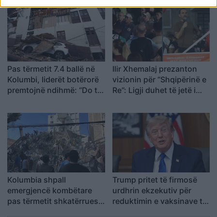
Tiranës
Pas tërmetit 7.4 ballë në
Ilir Xhemalaj prezanton
Kolumbi, liderët botërorë
vizionin për “Shqipërinë e
premtojnë ndihmë: “Do të
Re”: Ligji duhet të jetë i
mobilizohemi sa herë të
barabartë dhe shteti t’u
na kërkohet
shërbejë qytetarëve
Kolumbia shpall
Trump pritet të firmosë
emergjencë kombëtare
urdhrin ekzekutiv për
pas tërmetit shkatërrues,
reduktimin e vaksinave të
mbi 100 viktima dhe
rekomanduara për fëmijët