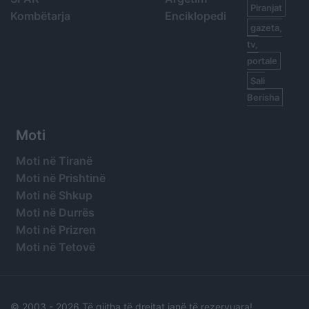
Piranjat
Kombëtarja
Enciklopedi
gazeta,
tv,
portale
Sali
Berisha
Moti
Moti në Tiranë
Moti në Prishtinë
Moti në Shkup
Moti në Durrës
Moti në Prizren
Moti në Tetovë
© 2003 -
2026 Të gjitha të drejtat janë të rezervuara!