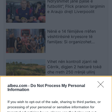
Ndryshimet janë pjesë e
futbollit”, Flick pranon largimin
e Araujo drejt Liverpoolit
Nënë e 14 fëmijëve rrëfen
vështirësinë kryesore të
familjes: Si organizohet
transporti
Vihet nën kontroll zjarri në
Cërrik, digjen 2 hektarë tokë
dhe rreth 250 rrënjë ullinj
albeu.com -
Do Not Process My Personal
Information
Përfundon protesta e 71-të
qytetare, mesazhi i qartë për
If you wish to opt-out of the sale, sharing to third parties, or
qeverinë: “Nesër më shumë”,
processing of your personal or sensitive information for
kërkohet largimi i Ramës