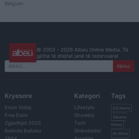
Belgium
© 2003 -
2026 Albeu Online Media. Të
gjitha të drejtat janë të rezervuara!
Search
Kryesore
Kategori
Tags
Erion Veliaj
Lifestyle
Edi Rama
Free Esim
Showbiz
Albania
Zgjedhjet 2025
Tech
News
Belinda Balluku
Shëndetësi
Ilir Meta
SPAK
Argetim