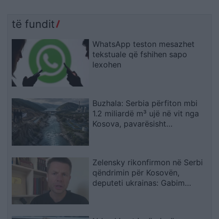
të fundit
WhatsApp teston mesazhet
tekstuale që fshihen sapo
lexohen
Buzhala: Serbia përfiton mbi
1.2 miliardë m³ ujë në vit nga
Kosova, pavarësisht
kërcënimeve për Ibërin
Zelensky rikonfirmon në Serbi
qëndrimin për Kosovën,
deputeti ukrainas: Gabim
diplomatik, Ukraina duhet ta
njohë