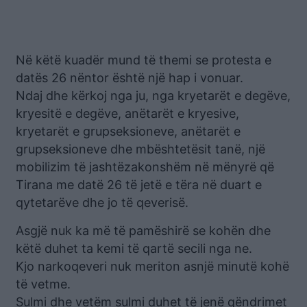
Në këtë kuadër mund të themi se protesta e
datës 26 nëntor është një hap i vonuar.
Ndaj dhe kërkoj nga ju, nga kryetarët e degëve,
kryesitë e degëve, anëtarët e kryesive,
kryetarët e grupseksioneve, anëtarët e
grupseksioneve dhe mbështetësit tanë, një
mobilizim të jashtëzakonshëm në mënyrë që
Tirana me datë 26 të jetë e tëra në duart e
qytetarëve dhe jo të qeverisë.
Asgjë nuk ka më të pamëshirë se kohën dhe
këtë duhet ta kemi të qartë secili nga ne.
Kjo narkoqeveri nuk meriton asnjë minutë kohë
të vetme.
Sulmi dhe vetëm sulmi duhet të jenë qëndrimet