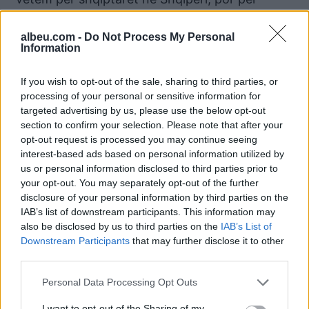
shqiptarët në të katër anët e dheut të
vërshojnë drejt Tiranës.
albeu.com -
Do Not Process My Personal
Information
Nuk do zgjatem më shumë.
Ju uroj suksese.
If you wish to opt-out of the sale, sharing to third parties, or
Të qëndrojmë në lartësinë e thirrjes së kohës.
processing of your personal or sensitive information for
Koha na thërret!
targeted advertising by us, please use the below opt-out
Është radha jonë.
section to confirm your selection. Please note that after your
opt-out request is processed you may continue seeing
Është radha jonë.
interest-based ads based on personal information utilized by
Është radha jonë!
us or personal information disclosed to third parties prior to
Faleminderit!
your opt-out. You may separately opt-out of the further
disclosure of your personal information by third parties on the
IAB’s list of downstream participants. This information may
Lajme të ngjashme:
also be disclosed by us to third parties on the
IAB’s List of
Downstream Participants
that may further disclose it to other
third parties.
Personal Data Processing Opt Outs
I want to opt-out of the Sharing of my