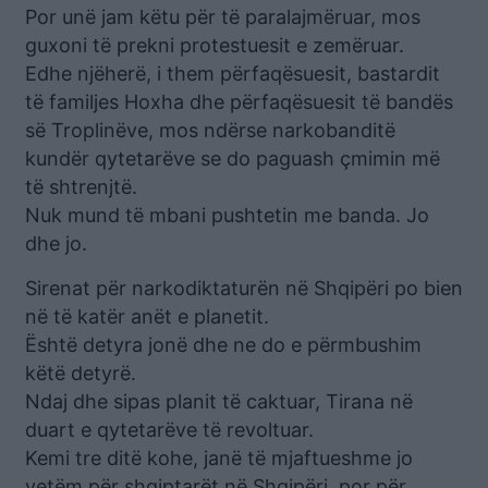
Por unë jam këtu për të paralajmëruar, mos
guxoni të prekni protestuesit e zemëruar.
Edhe njëherë, i them përfaqësuesit, bastardit
të familjes Hoxha dhe përfaqësuesit të bandës
së Troplinëve, mos ndërse narkobanditë
kundër qytetarëve se do paguash çmimin më
të shtrenjtë.
Nuk mund të mbani pushtetin me banda. Jo
dhe jo.
Sirenat për narkodiktaturën në Shqipëri po bien
në të katër anët e planetit.
Është detyra jonë dhe ne do e përmbushim
këtë detyrë.
Ndaj dhe sipas planit të caktuar, Tirana në
duart e qytetarëve të revoltuar.
Kemi tre ditë kohe, janë të mjaftueshme jo
vetëm për shqiptarët në Shqipëri, por për