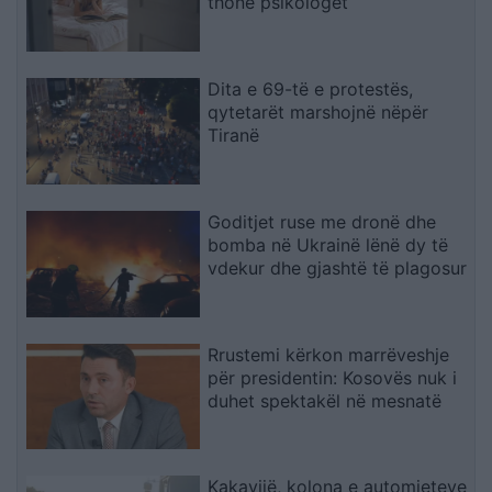
thonë psikologët
Dita e 69-të e protestës,
qytetarët marshojnë nëpër
Tiranë
Goditjet ruse me dronë dhe
bomba në Ukrainë lënë dy të
vdekur dhe gjashtë të plagosur
Rrustemi kërkon marrëveshje
për presidentin: Kosovës nuk i
duhet spektakël në mesnatë
Kakavijë, kolona e automjeteve