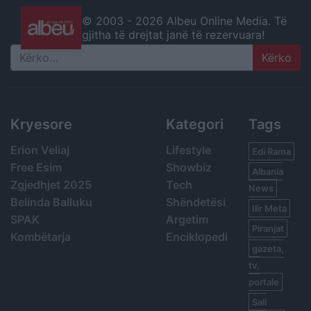
© 2003 -
2026 Albeu Online Media. Të
gjitha të drejtat janë të rezervuara!
Search
Kryesore
Kategori
Tags
Erion Veliaj
Lifestyle
Edi Rama
Free Esim
Showbiz
Albania
Zgjedhjet 2025
Tech
News
Belinda Balluku
Shëndetësi
Ilir Meta
SPAK
Argetim
Piranjat
Kombëtarja
Enciklopedi
gazeta,
tv,
portale
Sali