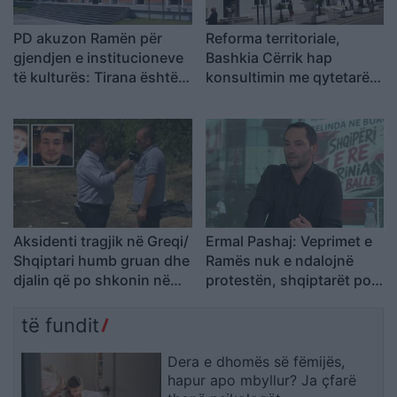
PD akuzon Ramën për
Reforma territoriale,
gjendjen e institucioneve
Bashkia Cërrik hap
të kulturës: Tirana është
konsultimin me qytetarët,
pa Muze, Galeri, Teatër
Doka: Vendimmarrja të
dhe Cirk Kombëtar
udhëhiqet nga nevojat e
komunitetit
Aksidenti tragjik në Greqi/
Ermal Pashaj: Veprimet e
Shqiptari humb gruan dhe
Ramës nuk e ndalojnë
djalin që po shkonin në
protestën, shqiptarët po
punë: Humba gjithçka…
rikthejnë besimin te njëri-
tjetri
të fundit
Dera e dhomës së fëmijës,
hapur apo mbyllur? Ja çfarë