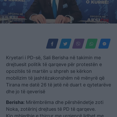
Kryetari i PD-së, Sali Berisha në takimin me
drejtuesit politik të qarqeve për protestën e
opozitës të martën u shpreh se kërkon
mobilizim të jashtëzakonshëm në mënyrë që
Tirana me datë 26 të jetë në duart e qytetarëve
dhe jo të qeverisë
Berisha:
Mirëmbrëma dhe përshëndetje zoti
Noka, zotërinj drejtues të PD të qarqeve.
Kjo mbledhje e thirrur me urgjencë lidhet me