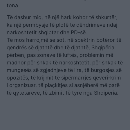
tona.
Të dashur miq, në një hark kohor të shkurtër,
ka një përmbysje të plotë të qëndrimeve ndaj
narkoshtetit shqiptar dhe PD-së.
Të mos harrojmë se sot, në spektrin botëror të
qendrës së djathtë dhe të djathtë, Shqipëria
përbën, pas zonave të luftës, problemin më
madhor për shkak të narkoshtetit, për shkak të
mungesës së zgjedhjeve të lira, të burgosjes së
opozitës, të krijimit të sipërmarrjes qeveri-krim
i organizuar, të plaçkitjes si asnjëherë më parë
të qytetarëve, të zbimit të tyre nga Shqipëria.