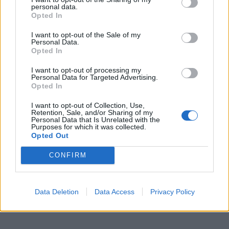
Protesta e PD të martën,
Paralajmërimi i Berishës
personal data.
Berisha mbledh sot
për protestën e 23
Opted In
drejtuesit e qarqeve
dhjetorit: Do të kemi një
skenar të fortë
I want to opt-out of the Sale of my
Personal Data.
Opted In
I want to opt-out of processing my
Personal Data for Targeted Advertising.
Opted In
Pjesëmarrje masive,
I want to opt-out of Collection, Use,
pamje nga protesta e
Retention, Sale, and/or Sharing of my
Personal Data that Is Unrelated with the
Berishës kundër qeverisë
Purposes for which it was collected.
(VIDEO)
Opted Out
CONFIRM
Data Deletion
Data Access
Privacy Policy