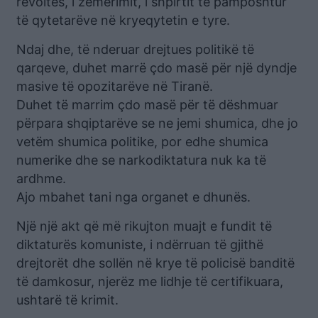
revoltës, i zemërimit, i shpirtit të pamposhtur
të qytetarëve në kryeqytetin e tyre.
Ndaj dhe, të nderuar drejtues politikë të
qarqeve, duhet marrë çdo masë për një dyndje
masive të opozitarëve në Tiranë.
Duhet të marrim çdo masë për të dëshmuar
përpara shqiptarëve se ne jemi shumica, dhe jo
vetëm shumica politike, por edhe shumica
numerike dhe se narkodiktatura nuk ka të
ardhme.
Ajo mbahet tani nga organet e dhunës.
Një një akt që më rikujton muajt e fundit të
diktaturës komuniste, i ndërruan të gjithë
drejtorët dhe sollën në krye të policisë banditë
të damkosur, njerëz me lidhje të certifikuara,
ushtarë të krimit.