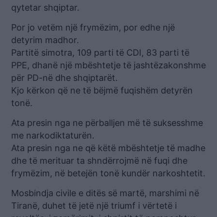
qytetar shqiptar.
Por jo vetëm një frymëzim, por edhe një
detyrim madhor.
Partitë simotra, 109 parti të CDI, 83 parti të
PPE, dhanë një mbështetje të jashtëzakonshme
për PD-në dhe shqiptarët.
Kjo kërkon që ne të bëjmë fuqishëm detyrën
tonë.
Ata presin nga ne përballjen më të suksesshme
me narkodiktaturën.
Ata presin nga ne që këtë mbështetje të madhe
dhe të merituar ta shndërrojmë në fuqi dhe
frymëzim, në betejën tonë kundër narkoshtetit.
Mosbindja civile e ditës së martë, marshimi në
Tiranë, duhet të jetë një triumf i vërtetë i