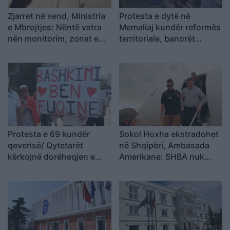
Zjarret në vend, Ministria
Protesta e dytë në
e Mbrojtjes: Nëntë vatra
Memaliaj kundër reformës
nën monitorim, zonat e
territoriale, banorët
banuara jashtë rrezikut
refuzojnë bashkimin me
Tepelenën
Protesta e 69 kundër
Sokol Hoxha ekstradohet
qeverisë/ Qytetarët
në Shqipëri, Ambasada
kërkojnë dorëheqjen e
Amerikane: SHBA nuk
Ramës, nis grumbullimi në
është strehë për
sheshin “Skënderbej”:
kriminelët që abuzojnë me
Fuqia qëndron te
sistemin e emigracionit
bashkimi