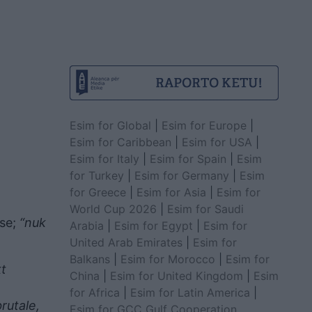
Esim for Global
|
Esim for Europe
|
Esim for Caribbean
|
Esim for USA
|
Esim for Italy
|
Esim for Spain
|
Esim
for Turkey
|
Esim for Germany
|
Esim
for Greece
|
Esim for Asia
|
Esim for
World Cup 2026
|
Esim for Saudi
 se;
“nuk
Arabia
|
Esim for Egypt
|
Esim for
United Arab Emirates
|
Esim for
Balkans
|
Esim for Morocco
|
Esim for
kt
China
|
Esim for United Kingdom
|
Esim
for Africa
|
Esim for Latin America
|
rutale,
Esim for GCC Gulf Cooperation