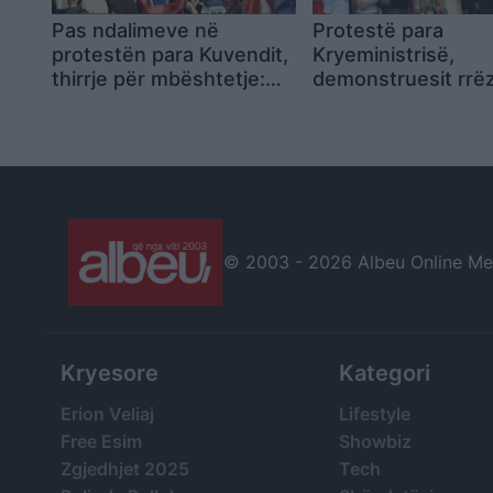
Pas ndalimeve në
Protestë para
protestën para Kuvendit,
Kryeministrisë,
thirrje për mbështetje:
demonstruesit rrë
Nesër në 09:00 para
bustin e Ramës:
Gjykatës së Tiranës
“Surprizë për dikta
fundit” në 62-vjeto
lindjes
© 2003 -
2026 Albeu Online Medi
Kryesore
Kategori
Erion Veliaj
Lifestyle
Free Esim
Showbiz
Zgjedhjet 2025
Tech