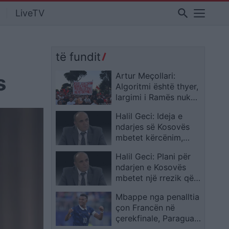
search
LiveTV
të fundit
s
Artur Meçollari:
Algoritmi është thyer,
largimi i Ramës nuk
negociohet
Halil Geci: Ideja e
ndarjes së Kosovës
mbetet kërcënim,
atdheu nuk bëhet
Halil Geci: Plani për
pazar politik
ndarjen e Kosovës
mbetet një rrezik që
s’duhet harruar,
Mbappe nga penalltia
atdheu nuk është për
çon Francën në
pazare
çerekfinale, Paraguai
mposhtet 1-0 pas një