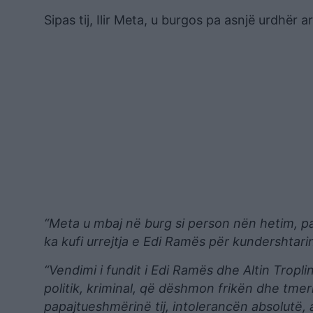
Sipas tij, Ilir Meta, u burgos pa asnjë urdhër 
“Meta u mbaj në burg si person nën hetim, pa
ka kufi urrejtja e Edi Ramës për kundershtarin e
“Vendimi i fundit i Edi Ramës dhe Altin Tropli
politik, kriminal, që dëshmon frikën dhe tme
papajtueshmërinë tij, intolerancën absolutë, 