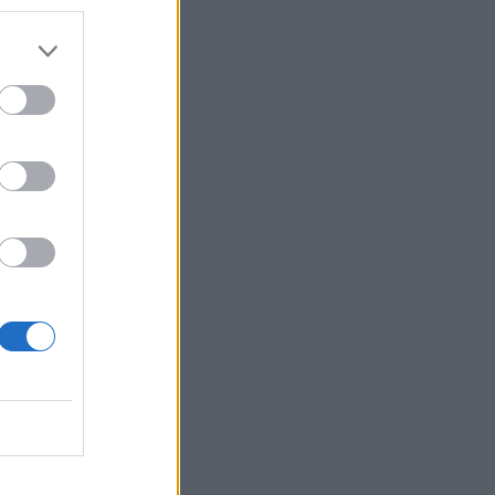
Belgium
ejtja e
 e njëjte
 Edi
tës”
,
 Tentativë