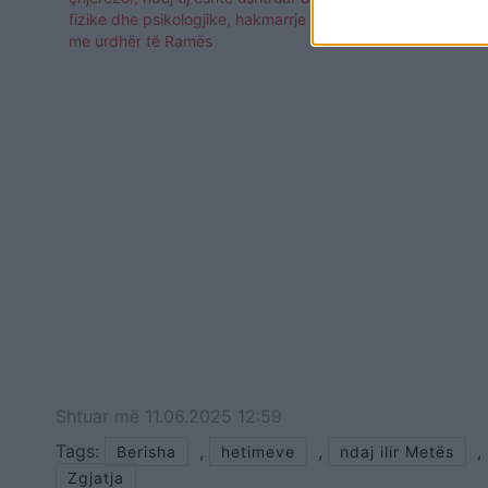
fizike dhe psikologjike, hakmarrje primitive
me urdhër të Ramës
Shtuar
më
11.06.2025 12:59
Tags:
,
,
,
Berisha
hetimeve
ndaj ilir Metës
Zgjatja