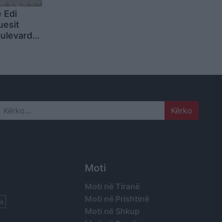
 Edi
uesit
bulevard
ulli të
Search
Moti
Moti në Tiranë
Moti në Prishtinë
s
Moti në Shkup