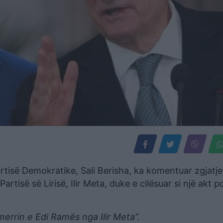
artisë Demokratike, Sali Berisha, ka komentuar zgjatje
tisë së Lirisë, Ilir Meta, duke e cilësuar si një akt po
errin e Edi Ramës nga Ilir Meta”.