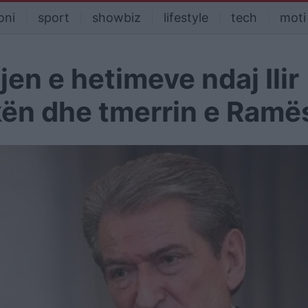
oni
sport
showbiz
lifestyle
tech
moti
jen e hetimeve ndaj Ilir
ën dhe tmerrin e Ramë