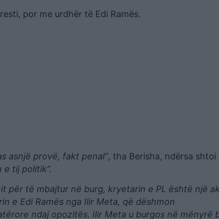
arresti, por me urdhër të Edi Ramës.
s asnjë provë, fakt penal”
, tha Berisha, ndërsa shtoi
 tij politik”.
nit për të mbajtur në burg, kryetarin e PL është një a
rrin e Edi Ramës nga Ilir Meta, që dëshmon
atërore ndaj opozitës. Ilir Meta u burgos në mënyrë b