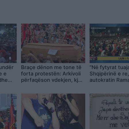
kundër
Braçe dënon me tone të
“Në fytyrat tuaj
e e
forta protestën: Arkivoli
Shqipërinë e re,
dhe
përfaqëson vdekjen, kjo
autokratin Rama
është përtej urrejtjes
Aktivistja: Jemi
nënat tona të 
përcjellin më me
nuk ikim më, ikn