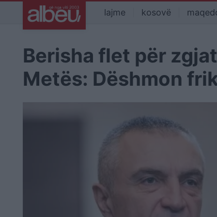
lajme
kosovë
maqed
Berisha flet për zgjat
Metës: Dëshmon frik