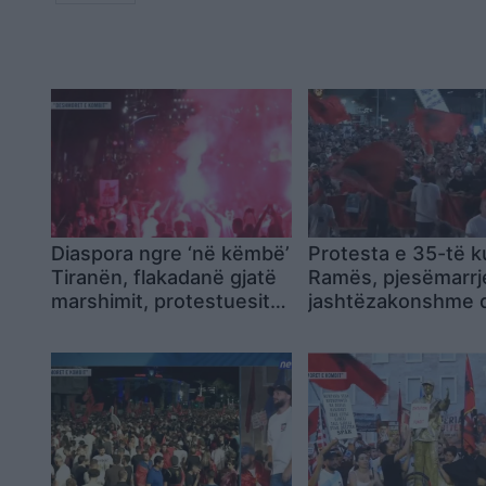
Diaspora ngre ‘në këmbë’
Protesta e 35-të 
Tiranën, flakadanë gjatë
Ramës, pjesëmarrj
marshimit, protestuesit
jashtëzakonshme 
krijojnë atmosferë në
thirrje për lirimin e
rrugët e kryeqytetit
protestuesve