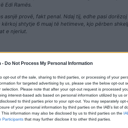
të Edi Ramës.
 asnjë provë, fakt penal. Ndaj tij, edhe pasi dorëzoj
 kërkoj shtytje 6 muaj të hetimeve, kjo përben shkel
t e njeriut.
 -
Do Not Process My Personal Information
to opt-out of the sale, sharing to third parties, or processing of your per
formation for targeted advertising by us, please use the below opt-out s
r selection. Please note that after your opt-out request is processed y
eing interest-based ads based on personal information utilized by us or
disclosed to third parties prior to your opt-out. You may separately opt-
losure of your personal information by third parties on the IAB’s list of
. This information may also be disclosed by us to third parties on the
IA
r e diktaturave midis të gjithave është bandokrac
Participants
that may further disclose it to other third parties.
ovë, vetëm dorëzojnë dosje në gjykatë pa fakt penal