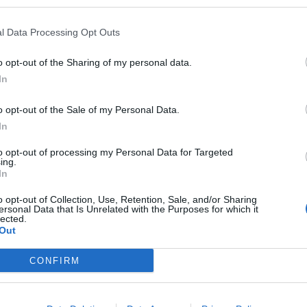
ër këtë qëllim duhet mbajtur në burg. Nuk ka kufi urr
l Data Processing Opt Outs
elat që firmosi në gusht te 1988 varjen e Havzi Nelës,
o opt-out of the Sharing of my personal data.
11 dhjetor 1990 tanket dhe mitralozat mbi studentët.
In
 nga urrejtja. Do përgjigjen për këtë vendim ndaj Me
o opt-out of the Sale of my Personal Data.
In
to opt-out of processing my Personal Data for Targeted
ing.
In
o opt-out of Collection, Use, Retention, Sale, and/or Sharing
ersonal Data that Is Unrelated with the Purposes for which it
lected.
Out
CONFIRM
roristët që i zunë pritë Metës,
Arrestimi i Metës, reagon Berisha:
r të shkrehnin karikatorët mbi
për ta eliminuar politikisht
di Ramës