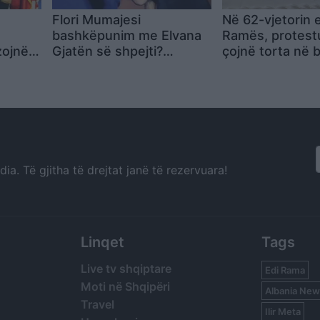
Flori Mumajesi
Në 62-vjetorin e
bashkëpunim me Elvana
Ramës, protest
zojnë
Gjatën së shpejti?
çojnë torta në 
Gazetari jep lajmin
me mesazhe: Pop
torin e
uron!
rin e
a. Të gjitha të drejtat janë të rezervuara!
Linqet
Tags
Live tv shqiptare
Edi Rama
Moti në Shqipëri
Albania New
Travel
Ilir Meta