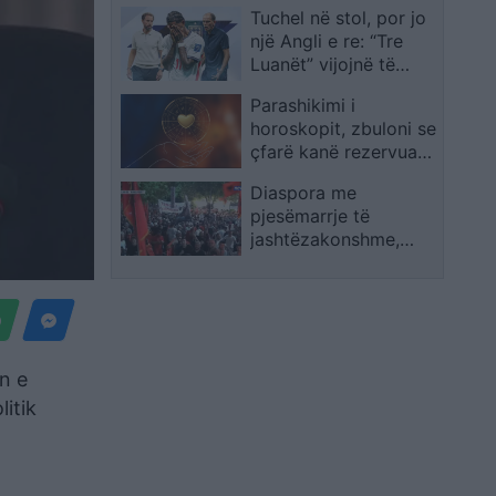
Tuchel në stol, por jo
sfide të vështirë
një Angli e re: “Tre
Luanët” vijojnë të
ngjajnë me ekipin e
Parashikimi i
Southgate
horoskopit, zbuloni se
çfarë kanë rezervuar
yjet për ju sot
Diaspora me
pjesëmarrje të
jashtëzakonshme,
protestuesit mbërrijnë
te komisariati 3: Lironi
çunat! Arrestoni
Ramën
n e
litik