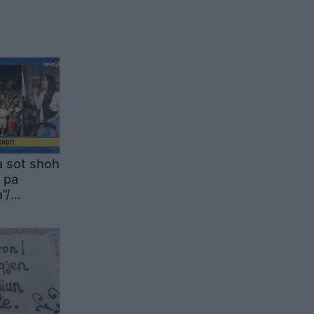
a sot shoh
 pa
”/
 këtu që
mos na
 lot. Ne
i ju