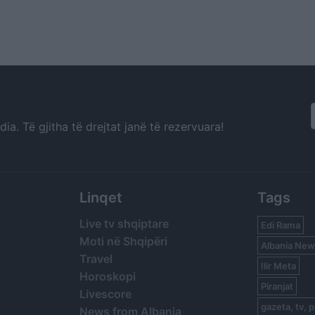
a. Të gjitha të drejtat janë të rezervuara!
Linqet
Tags
Live tv shqiptare
Edi Rama
Moti në Shqipëri
Albania New
Travel
Ilir Meta
Horoskopi
Piranjat
Livescore
gazeta, tv, p
News from Albania