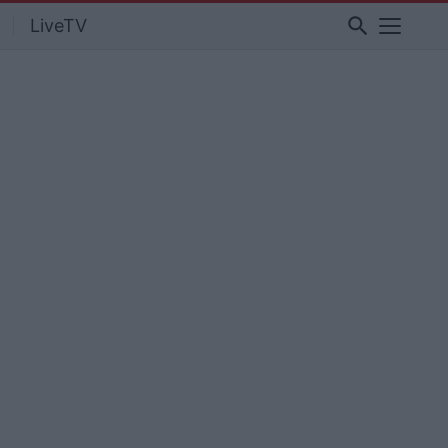
search
LiveTV