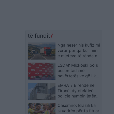
të fundit
Nga nesër nis kufizimi
veror për qarkullimin
e mjeteve të rënda në
rrugët e Maqedonisë
LSDM: Mickoski po u
së Veriut
beson tashmë
pavërtetësive që i ka
thënë vetë
EMRAT/ E rëndë në
Tiranë, dy efektivë
policie humbin jetën
në ambientet e burgut
Casemiro: Brazili ka
313, çfarë dyshohet
skuadrën për ta fituar