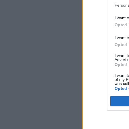
Persona
I want t
Opted 
I want t
Opted 
I want 
Advertis
Opted 
I want t
of my P
was col
Opted 