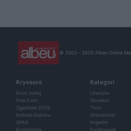
© 2003 -
2026 Albeu Online Medi
Kryesore
Kategori
Erion Veliaj
Lifestyle
Free Esim
Showbiz
Zgjedhjet 2025
Tech
Belinda Balluku
Shëndetësi
SPAK
Argetim
Kombëtarja
Enciklopedi