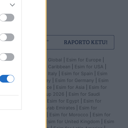
Esim for Global
|
Esim for Europe
|
Esim for Caribbean
|
Esim for USA
|
Esim for Italy
|
Esim for Spain
|
Esim
for Turkey
|
Esim for Germany
|
Esim
for Greece
|
Esim for Asia
|
Esim for
World Cup 2026
|
Esim for Saudi
Arabia
|
Esim for Egypt
|
Esim for
United Arab Emirates
|
Esim for
Balkans
|
Esim for Morocco
|
Esim for
China
|
Esim for United Kingdom
|
Esim