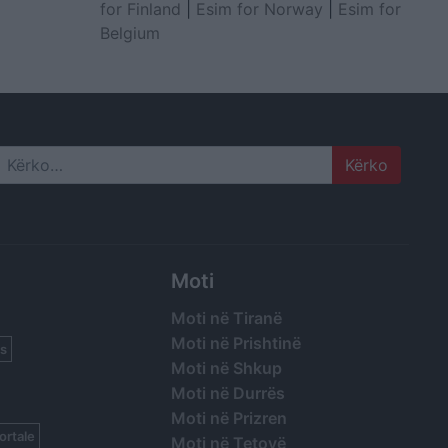
for Finland
|
Esim for Norway
|
Esim for
Belgium
Search
Moti
Moti në Tiranë
Moti në Prishtinë
s
Moti në Shkup
Moti në Durrës
Moti në Prizren
ortale
Moti në Tetovë