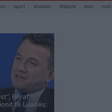
oni
sport
showbiz
lifestyle
tech
moti
t”, Berat
onit të Luanës: