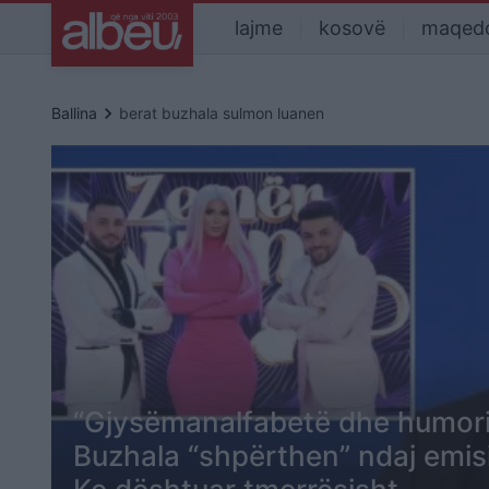
lajme
kosovë
maqed
keyboard_arrow_right
Ballina
berat buzhala sulmon luanen
“Gjysëmanalfabetë dhe humoris
Buzhala “shpërthen” ndaj emisi