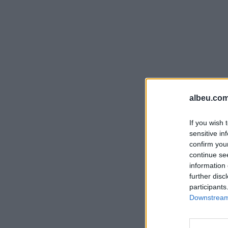
albeu.com
If you wish 
sensitive in
confirm you
continue se
information 
further disc
participants
Downstream 