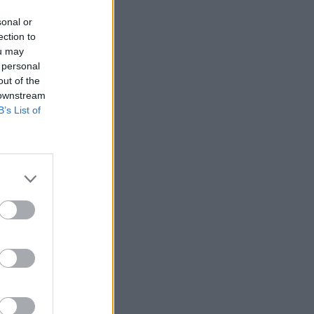
Belgium
sonal or
ection to
ou may
 personal
out of the
 downstream
B’s List of
 Izraeli
 por u
si të
erman
ndmi i
 Por ai