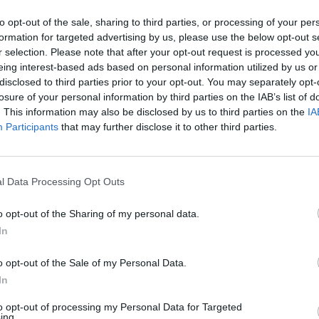
to opt-out of the sale, sharing to third parties, or processing of your per
formation for targeted advertising by us, please use the below opt-out s
r selection. Please note that after your opt-out request is processed y
eing interest-based ads based on personal information utilized by us or
disclosed to third parties prior to your opt-out. You may separately opt-
losure of your personal information by third parties on the IAB’s list of
. This information may also be disclosed by us to third parties on the
IA
Participants
that may further disclose it to other third parties.
ë qëndrimin e tyre se, me sulmet hakmarrëse në Gaza,
e siguruan se Tel Avivi është “i përkushtuar ndaj ligjit
Të dy liderët ishin kundër ndërprerjes së luftimeve,
l Data Processing Opt Outs
pranohet që të krijohet një situatë në të cilën Hama
më dhe të sulmojë përsëri Izraelin,” tha kancelari gj
o opt-out of the Sharing of my personal data.
In
e presidentit turk Rexhep Tajip Erdogan, i cili së fu
o opt-out of the Sale of my Personal Data.
ncelari gjerman Olaf Scholz i shmangu kritikat e
In
jetë për vizitë në Berlin të premten, më 17 nëntor 2023.
to opt-out of processing my Personal Data for Targeted
demokratik dhe se vepron në përputhje me të drejtën
ing.