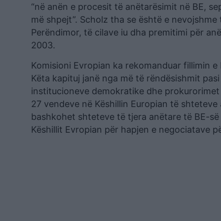
“në anën e procesit të anëtarësimit në BE, se
më shpejt”. Scholz tha se është e nevojshme t
Perëndimor, të cilave iu dha premitimi për an
2003.
Komisioni Evropian ka rekomanduar fillimin e b
Këta kapituj janë nga më të rëndësishmit pas
institucioneve demokratike dhe prokurorimet
27 vendeve në Këshillin Europian të shteteve 
bashkohet shteteve të tjera anëtare të BE-së 
Këshillit Evropian për hapjen e negociatave pë