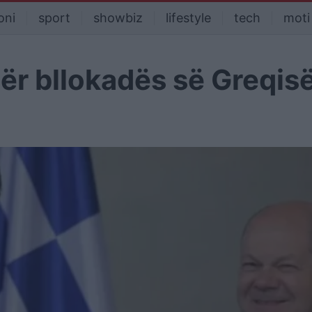
oni
sport
showbiz
lifestyle
tech
moti
dër bllokadës së Greqis