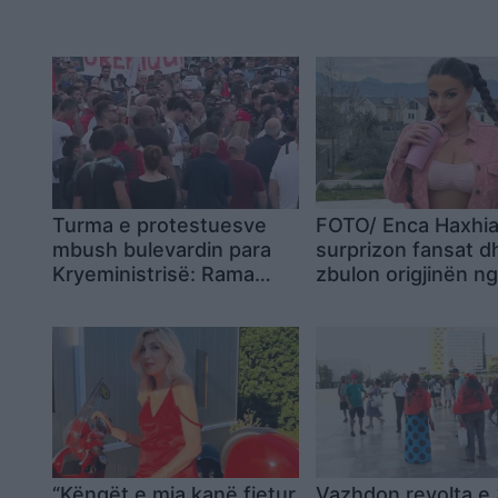
Turma e protestuesve
FOTO/ Enca Haxhi
mbush bulevardin para
surprizon fansat d
Kryeministrisë: Rama
zbulon origjinën n
duhet të largohet! Ne nuk
qyteti i njohur shqi
bëjmë shaka!
“Këngët e mia kanë fjetur
Vazhdon revolta e