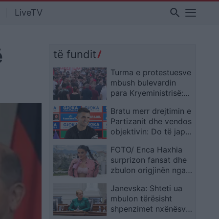
search
LiveTV
ë
të fundit
Turma e protestuesve
mbush bulevardin
para Kryeministrisë:
Rama duhet të
Bratu merr drejtimin e
largohet! Ne nuk
Partizanit dhe vendos
bëjmë shaka!
objektivin: Do të jap
gjithçka për titullin
FOTO/ Enca Haxhia
kampion
surprizon fansat dhe
zbulon origjinën nga
qyteti i njohur
Janevska: Shteti ua
shqiptar
mbulon tërësisht
shpenzimet nxënësve
që përfaqësojnë