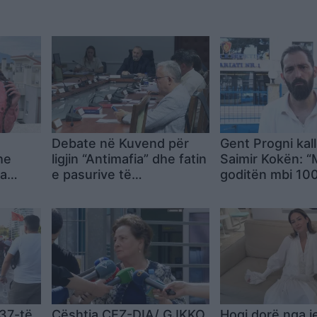
a
Debate në Kuvend për
Gent Progni kal
he
ligjin “Antimafia” dhe fatin
Saimir Kokën: 
ga
e pasurive të
goditën mbi 100
ptar
sekuestruara, ngrihen
akuza për intim
dyshime për rikthimin e
policia dhe për
tyre te të goditurit
2 korrikut
 37-të
Çështja CEZ-DIA/ GJKKO
Hoqi dorë nga j