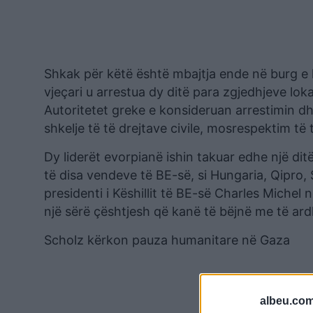
Shkak për këtë është mbajtja ende në burg e k
vjeçari u arrestua dy ditë para zgjedhjeve lok
Autoritetet greke e konsideruan arrestimin dhe
shkelje të të drejtave civile, mosrespektim të t
Dy liderët evorpianë ishin takuar edhe një di
të disa vendeve të BE-së, si Hungaria, Qipro,
presidenti i Këshillit të BE-së Charles Michel
një sërë çështjesh që kanë të bëjnë me të ar
Scholz kërkon pauza humanitare në Gaza
albeu.com