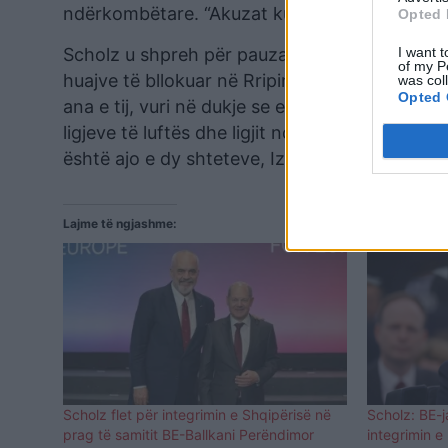
ndërkombëtare. “Akuzat kundër Izraelit janë 
Opted 
I want t
Scholz u shpreh për pauza humanitare në Gazë
of my P
huajve të bllokuar në Rripin e Gazës dhe traj
was col
Opted 
ana e tij, vuri në dukje se e drejta e Izraelit
ligjeve të luftës dhe ligjit ndërkombëtar dhe 
është ajo e dy shteteve, Izraelit dhe Palestin
Lajme të ngjashme:
Scholz flet për integrimin e Shqipërisë në
Scholz: BE-j
prag të samitit BE-Ballkani Perëndimor
integrimin e