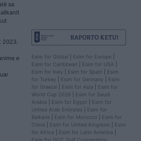
atë sa
allkanit
kut
t 2023.
Esim for Global
|
Esim for Europe
|
anime e
Esim for Caribbean
|
Esim for USA
|
Esim for Italy
|
Esim for Spain
|
Esim
tuar
for Turkey
|
Esim for Germany
|
Esim
for Greece
|
Esim for Asia
|
Esim for
World Cup 2026
|
Esim for Saudi
Arabia
|
Esim for Egypt
|
Esim for
United Arab Emirates
|
Esim for
Balkans
|
Esim for Morocco
|
Esim for
China
|
Esim for United Kingdom
|
Esim
for Africa
|
Esim for Latin America
|
Esim for GCC Gulf Cooperation