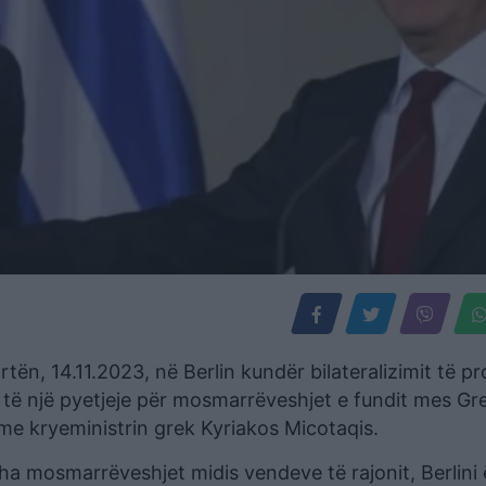
ën, 14.11.2023, në Berlin kundër bilateralizimit të pr
e të një pyetjeje për mosmarrëveshjet e fundit mes Gr
me kryeministrin grek Kyriakos Micotaqis.
tha mosmarrëveshjet midis vendeve të rajonit, Berlini