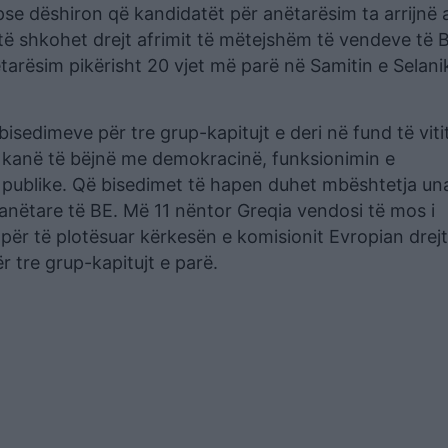
pse dëshiron që kandidatët për anëtarësim ta arrijnë 
ë shkohet drejt afrimit të mëtejshëm të vendeve të B
ëtarësim pikërisht 20 vjet më parë në Samitin e Selani
isedimeve për tre grup-kapitujt e deri në fund të viti
i kanë të bëjnë me demokracinë, funksionimin e
 publike. Që bisedimet të hapen duhet mbështetja un
anëtare të BE. Më 11 nëntor Greqia vendosi të mos i
për të plotësuar kërkesën e komisionit Evropian drej
r tre grup-kapitujt e parë.