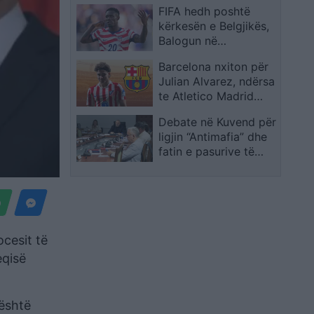
FIFA hedh poshtë
Maqedoninë në
kërkesën e Belgjikës,
olimpiadat shkencore
Balogun në
dispozicion për
Barcelona nxiton për
përballjen me SHBA-
Julian Alvarez, ndërsa
të
te Atletico Madrid
shtohen paqartësitë
Debate në Kuvend për
ligjin “Antimafia” dhe
fatin e pasurive të
sekuestruara, ngrihen
dyshime për rikthimin
e tyre te të goditurit
ocesit të
eqisë
 është