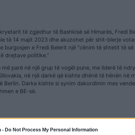
ryetarit të zgjedhur të Bashkisë së Himarës, Fredi Be
ale të 14 majit 2023 dhe akuzohet për shit-blerje vota
 burgosjen e Fredi Belerit një “cënim të shtetit të së 
ë drejtave politike.”
të më parë në një grup të vogël pune, me liderë të nd
 Sllovakia, në një darkë që kishte dhënë të hënën në
 në Berlin. Darka kishte si synim dakordimin mes vend
dhmen e BE-së.
 -
Do Not Process My Personal Information