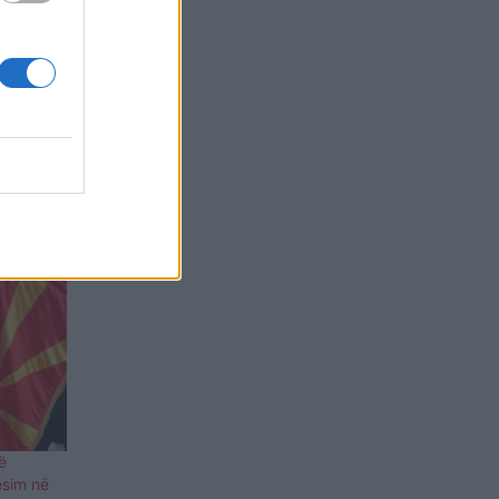
in e të
, nga
da
 vetme
ë
ësim në