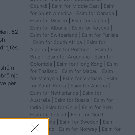
Council
|
Esim for Middle East
|
Esim
for South America
|
Esim for Canada
|
Esim for Mexico
|
Esim for Japan
|
Esim for Albania
|
Esim for Kosovo
|
leri. 52-
Esim for Switzerland
|
Esim for Tunisia
sh.
|
Esim for South Africa
|
Esim for
drejtës,
Algeria
|
Esim for Portugal
|
Esim for
Brazil
|
Esim for Argentina
|
Esim for
Colombia
|
Esim for Hong Kong
|
Esim
ryshëm
for Thailand
|
Esim for Macau
|
Esim
 mbrëmje
for Malaysia
|
Esim for Vietnam
|
Esim
eve për
for South Korea
|
Esim for Austria
|
Esim for Netherlands
|
Esim for
Australia
|
Esim for Russia
|
Esim for
India
|
Esim for Chile
|
Esim for Peru
|
Esim for Poland
|
Esim for North
Macedonia
|
Esim for Sweden
|
Esim
for Finland
|
Esim for Norway
|
Esim for