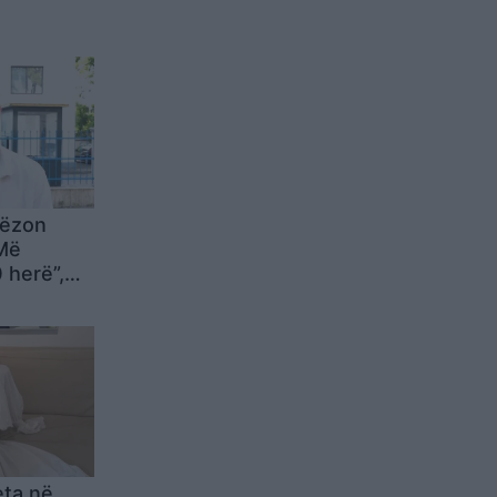
lëzon
“Më
 herë”,
idim nga
 dhunën e
eta në