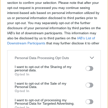
section to confirm your selection. Please note that after your
opt-out request is processed you may continue seeing
interest-based ads based on personal information utilized by
us or personal information disclosed to third parties prior to
your opt-out. You may separately opt-out of the further
disclosure of your personal information by third parties on the
IAB’s list of downstream participants. This information may
also be disclosed by us to third parties on the
IAB’s List of
Downstream Participants
that may further disclose it to other
third parties.
Personal Data Processing Opt Outs
I want to opt-out of the Sharing of my
personal data.
Opted In
I want to opt-out of the Sale of my
Personal Data.
Opted In
Esim for Global
|
Esim for Europe
|
Esim for Caribbean
|
Esim for USA
|
Esim for Italy
|
Esim for Spain
|
Esim
I want to opt-out of processing my
for Turkey
|
Esim for Germany
|
Esim for Greece
|
Esim
Personal Data for Targeted Advertising.
Opted In