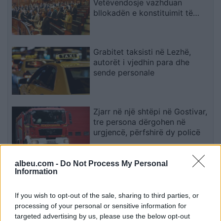
Vetëvendosje vazhduan
bllokadën e konstituimit të
Kuvendit
Grabitet taksisti në Lezhë,
autorët i vjedhin para dhe
sende personale
Zjarr në një shtëpi në Gostivar,
tre persona dërgohen në
urgjencë, përfshirë dy policë
albeu.com -
Do Not Process My Personal
Ish-gjyqtari i Kushtetueses
Information
sqaron afatet dhe mundësinë e
shtyrjes së seancës konstituive
If you wish to opt-out of the sale, sharing to third parties, or
processing of your personal or sensitive information for
targeted advertising by us, please use the below opt-out