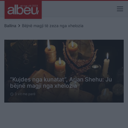
keyboard_arrow_right
Ballina
Bëjnë magji të zeza nga xhelozia
“Kujdes nga kunatat”, Arjan Shehu: Ju
bëjnë magji nga xhelozia
3 vit me parë
schedule