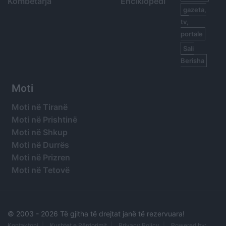
Kombëtarja
Enciklopedi
gazeta,
tv,
portale
Sali
Berisha
Moti
Moti në Tiranë
Moti në Prishtinë
Moti në Shkup
Moti në Durrës
Moti në Prizren
Moti në Tetovë
© 2003 -
2026 Të gjitha të drejtat janë të rezervuara!
Kontaktoni
Kushtet e Përdorimit
Privacy Policy
Powered by: