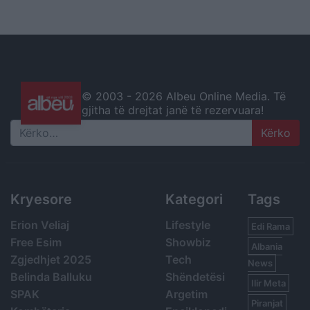
© 2003 -
2026 Albeu Online Media. Të
gjitha të drejtat janë të rezervuara!
Search
Kryesore
Kategori
Tags
Erion Veliaj
Lifestyle
Edi Rama
Free Esim
Showbiz
Albania
Zgjedhjet 2025
Tech
News
Belinda Balluku
Shëndetësi
Ilir Meta
SPAK
Argetim
Piranjat