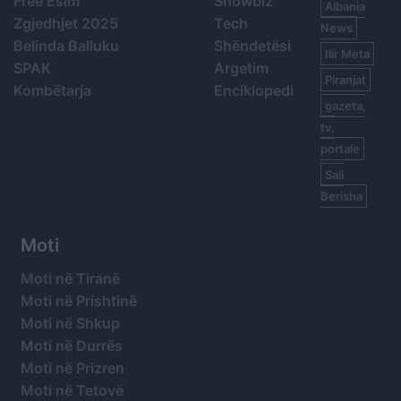
Free Esim
Showbiz
Albania
Zgjedhjet 2025
Tech
News
Belinda Balluku
Shëndetësi
Ilir Meta
SPAK
Argetim
Piranjat
Kombëtarja
Enciklopedi
gazeta,
tv,
portale
Sali
Berisha
Moti
Moti në Tiranë
Moti në Prishtinë
Moti në Shkup
Moti në Durrës
Moti në Prizren
Moti në Tetovë