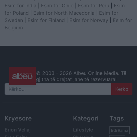
Esim for India
|
Esim for Chile
|
Esim for Peru
|
Esim
for Poland
|
Esim for North Macedonia
|
Esim for
Sweden
|
Esim for Finland
|
Esim for Norway
|
Esim for
Belgium
© 2003 -
2026 Albeu Online Media. Të
gjitha të drejtat janë të rezervuara!
Search
Kryesore
Kategori
Tags
Erion Veliaj
Lifestyle
Edi Rama