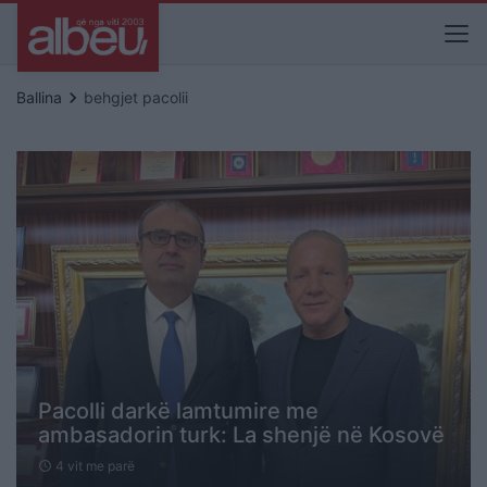
keyboard_arrow_right
Ballina
behgjet pacolii
Pacolli darkë lamtumire me
ambasadorin turk: La shenjë në Kosovë
4 vit me parë
schedule