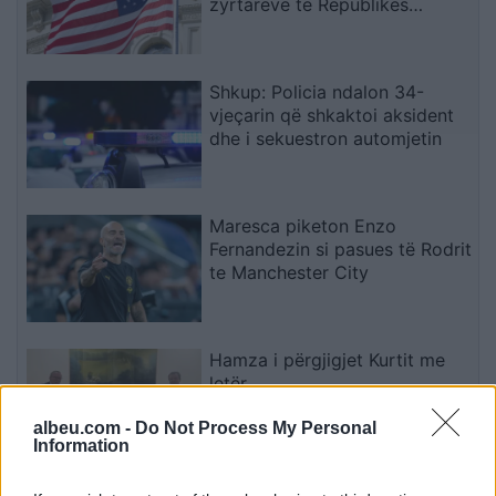
zyrtarëve të Republikës
Sërpska
Shkup: Policia ndalon 34-
vjeçarin që shkaktoi aksident
dhe i sekuestron automjetin
Maresca piketon Enzo
Fernandezin si pasues të Rodrit
te Manchester City
Hamza i përgjigjet Kurtit me
letër
albeu.com -
Do Not Process My Personal
Information
SafeJournalists kundërshton