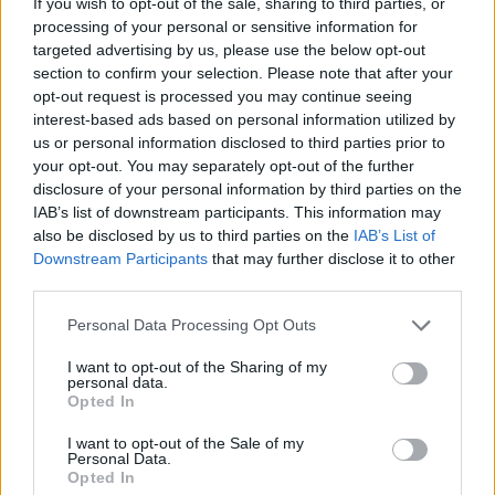
If you wish to opt-out of the sale, sharing to third parties, or
rregullat e reja të GJKKO-së
processing of your personal or sensitive information for
për median: Të rishikohen
targeted advertising by us, please use the below opt-out
kufizimet ndaj gazetarëve dhe
section to confirm your selection. Please note that after your
informimit publik
opt-out request is processed you may continue seeing
interest-based ads based on personal information utilized by
us or personal information disclosed to third parties prior to
your opt-out. You may separately opt-out of the further
disclosure of your personal information by third parties on the
IAB’s list of downstream participants. This information may
also be disclosed by us to third parties on the
IAB’s List of
Downstream Participants
that may further disclose it to other
third parties.
Personal Data Processing Opt Outs
I want to opt-out of the Sharing of my
personal data.
Opted In
I want to opt-out of the Sale of my
Personal Data.
Opted In