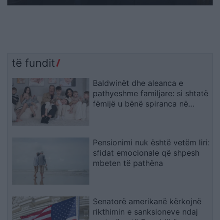
të fundit
Baldwinët dhe aleanca e
pathyeshme familjare: si shtatë
fëmijë u bënë spiranca në
stuhinë më të fortë
Pensionimi nuk është vetëm liri:
sfidat emocionale që shpesh
mbeten të pathëna
Senatorë amerikanë kërkojnë
rikthimin e sanksioneve ndaj