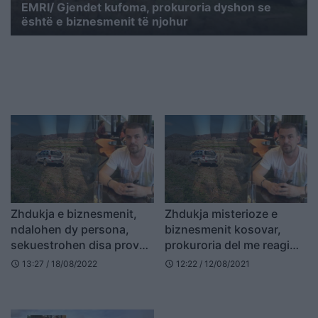
EMRI/ Gjendet kufoma, prokuroria dyshon se
është e biznesmenit të njohur
Zhdukja e biznesmenit,
Zhdukja misterioze e
ndalohen dy persona,
biznesmenit kosovar,
sekuestrohen disa prova
prokuroria del me reagim
materiale
zyrtar
13:27 / 18/08/2022
12:22 / 12/08/2021
schedule
schedule