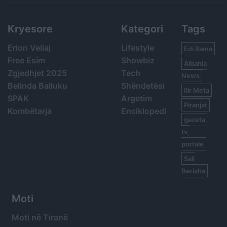
Kryesore
Kategori
Tags
Erion Veliaj
Lifestyle
Edi Rama
Free Esim
Showbiz
Albania
Zgjedhjet 2025
Tech
News
Belinda Balluku
Shëndetësi
Ilir Meta
SPAK
Argetim
Piranjat
Kombëtarja
Enciklopedi
gazeta,
tv,
portale
Sali
Berisha
Moti
Moti në Tiranë