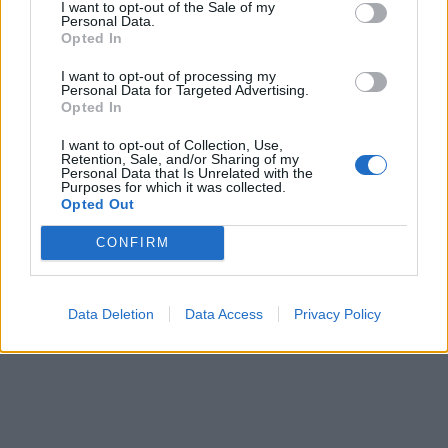
I want to opt-out of the Sale of my
mbi 1,300 fluturime anulohen
Personal Data.
dhe më shumë se 400 mijë
Opted In
banorë evakuohen
I want to opt-out of processing my
Personal Data for Targeted Advertising.
Opted In
Zjarri masiv që përfshiu Krujën
duke shkrumbuar sipërfaqe të
I want to opt-out of Collection, Use,
mëdha/ Rama: Shmangëm një
Retention, Sale, and/or Sharing of my
Personal Data that Is Unrelated with the
bilanc tragjik
Purposes for which it was collected.
Opted Out
CONFIRM
Data Deletion
Data Access
Privacy Policy