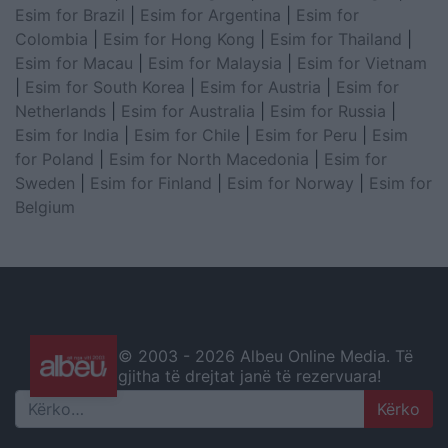
Esim for Brazil
|
Esim for Argentina
|
Esim for
Colombia
|
Esim for Hong Kong
|
Esim for Thailand
|
Esim for Macau
|
Esim for Malaysia
|
Esim for Vietnam
|
Esim for South Korea
|
Esim for Austria
|
Esim for
Netherlands
|
Esim for Australia
|
Esim for Russia
|
Esim for India
|
Esim for Chile
|
Esim for Peru
|
Esim
for Poland
|
Esim for North Macedonia
|
Esim for
Sweden
|
Esim for Finland
|
Esim for Norway
|
Esim for
Belgium
© 2003 -
2026 Albeu Online Media. Të
gjitha të drejtat janë të rezervuara!
Search