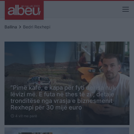
keyboard_arrow_right
Ballina
Bedri Rexhepi
“Pimë kafe, e kapa për fyti derisa nuk
lëvizi më. E futa në thes të zi”, detaje
tronditëse nga vrasja e biznesmenit
Rexhepi për 30 mijë euro
4 vit me parë
schedule