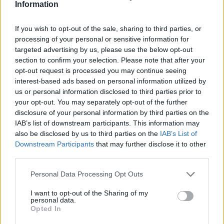
shkak ngacmimi i të dashurës
Information
nga viktima
If you wish to opt-out of the sale, sharing to third parties, or
processing of your personal or sensitive information for
Kayserispor bashkon në sulm
targeted advertising by us, please use the below opt-out
ish-dyshen e Tiranës, Florent
section to confirm your selection. Please note that after your
Hasani firmos në Turqi
opt-out request is processed you may continue seeing
interest-based ads based on personal information utilized by
us or personal information disclosed to third parties prior to
Përplasje e rëndë në
your opt-out. You may separately opt-out of the further
magjistralen Gostivar-Kërçovë,
disclosure of your personal information by third parties on the
humb jetën një shofer dhe
IAB’s list of downstream participants. This information may
plagoset rëndë një tjetër
also be disclosed by us to third parties on the
IAB’s List of
Downstream Participants
that may further disclose it to other
third parties.
Katër klubet e mëdha
europiane në garë për
Personal Data Processing Opt Outs
sulmuesin e Brentfordit, Igor
Thiago
I want to opt-out of the Sharing of my
personal data.
Opted In
Tajfuni “Dolphin” prek Azinë,