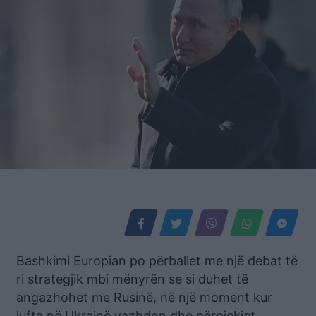
Bashkimi Europian po përballet me një debat të
ri strategjik mbi mënyrën se si duhet të
angazhohet me Rusinë, në një moment kur
lufta në Ukrainë vazhdon dhe përpjekjet