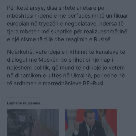
Për këtë arsye, disa shtete anëtare po
mbështesin idenë e një përfaqësimi të unifikuar
europian në tryezën e negociatave, ndërsa të
tjera mbeten më skeptike për realizueshmërinë
e një nisme të tillë dhe reagimin e Rusisë.
Ndërkohë, vetë ideja e rikthimit të kanaleve të
dialogut me Moskën po shihet si një hap i
ndjeshëm politik, që mund të ndikojë jo vetëm
në dinamikën e luftës në Ukrainë, por edhe në
të ardhmen e marrëdhënieve BE–Rusi.
Lajme të ngjashme: