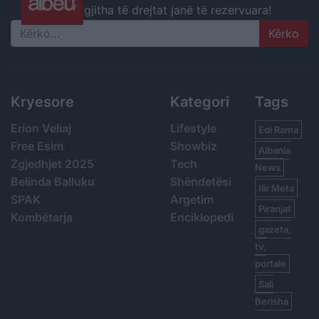
gjitha të drejtat janë të rezervuara!
Search
Kryesore
Kategori
Tags
Erion Veliaj
Lifestyle
Edi Rama
Free Esim
Showbiz
Albania
Zgjedhjet 2025
Tech
News
Belinda Balluku
Shëndetësi
Ilir Meta
SPAK
Argetim
Piranjat
Kombëtarja
Enciklopedi
gazeta,
tv,
portale
Sali
Berisha