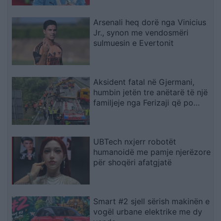
Arsenali heq dorë nga Vinicius
Jr., synon me vendosmëri
sulmuesin e Evertonit
Aksident fatal në Gjermani,
humbin jetën tre anëtarë të një
familjeje nga Ferizaji që po
ktheheshin nga Kosova
UBTech nxjerr robotët
humanoidë me pamje njerëzore
për shoqëri afatgjatë
Smart #2 sjell sërish makinën e
vogël urbane elektrike me dy