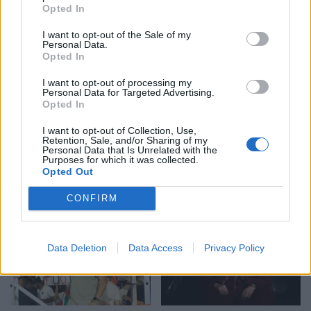
Opted In
dhimbja e madhe, Arianit
hapësirën e pushuesve në
Çetaj gjendet i pajetë në
Zvërnec, gjobitet me 300
I want to opt-out of the Sale of my
Pejë
mijë lekë drejtuesi
Personal Data.
Opted In
I want to opt-out of processing my
Personal Data for Targeted Advertising.
Opted In
I want to opt-out of Collection, Use,
Retention, Sale, and/or Sharing of my
Personal Data that Is Unrelated with the
“Po ngrihet një ministri
Infermierja shqiptare në
Purposes for which it was collected.
paralele e Shëndetësisë”/
Itali shpërthen në lot në
Opted Out
Këlliçi: Projektligji i
protestë: Pacientët
CONFIRM
shtatorit i hap rrugë
detyrohen të kërkojnë
monopolit, SPAK të
kurim jashtë vendit
ndërhyjë
Data Deletion
Data Access
Privacy Policy