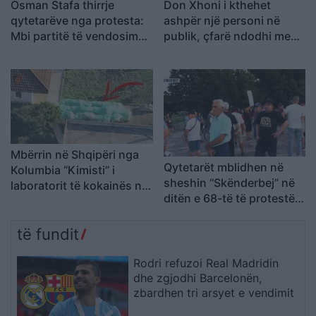
Osman Stafa thirrje
Don Xhoni i kthehet
qytetarëve nga protesta:
ashpër një personi në
Mbi partitë të vendosim
publik, çfarë ndodhi me
Shqipërinë, ka ardhur
reperin?
koha e brezit të ri
Mbërrin në Shqipëri nga
Qytetarët mblidhen në
Kolumbia “Kimisti” i
sheshin “Skënderbej” në
laboratorit të kokainës në
ditën e 68-të të protestës
Frakull
kundër Ramës, kërkojnë
largimin e tij
të fundit
Rodri refuzoi Real Madridin
dhe zgjodhi Barcelonën,
zbardhen tri arsyet e vendimit