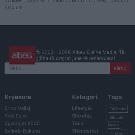
Sweden
|
Esim for Finland
|
Esim for Norway
|
Esim for
Belgium
© 2003 -
2026 Albeu Online Media. Të
gjitha të drejtat janë të rezervuara!
Search
Kryesore
Kategori
Tags
Erion Veliaj
Lifestyle
Edi Rama
Free Esim
Showbiz
Albania
Zgjedhjet 2025
Tech
News
Belinda Balluku
Shëndetësi
Ilir Meta