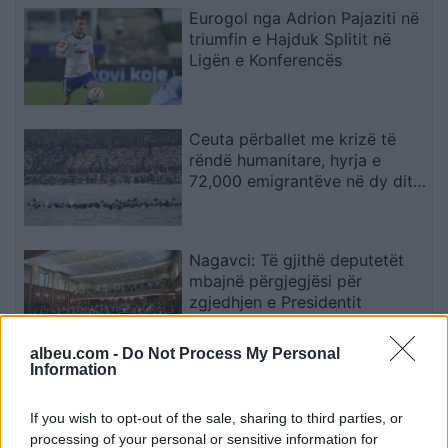
Eurogol nga Adrion Pajaziti në
triumfin e Hajduk Splitit në
Ligën e Konferencës
Ceuta përballet me krizë të
rëndë humanitare, hyrja e
72,000 emigrantëve në dy ditë
ndez përplasjet politike në
Spanjë
Nagavci: Të gjithë deputetët
mbajnë përgjegjësi për
zgjedhjen e Presidentit
albeu.com -
Do Not Process My Personal
Information
Universiteti i Prizrenit mirëpret
studentë nga vende të
If you wish to opt-out of the sale, sharing to third parties, or
ndryshme në Shkollën Verore
processing of your personal or sensitive information for
Ndërkombëtare