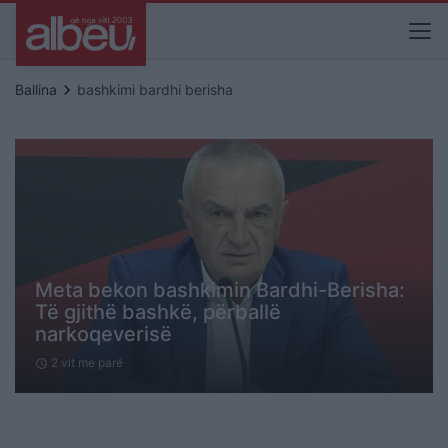
keyboard_arrow_right
Ballina
bashkimi bardhi berisha
Meta bekon bashkimin Bardhi-Berisha:
Të gjithë bashkë, përballë
narkoqeverisë
2 vit me parë
schedule