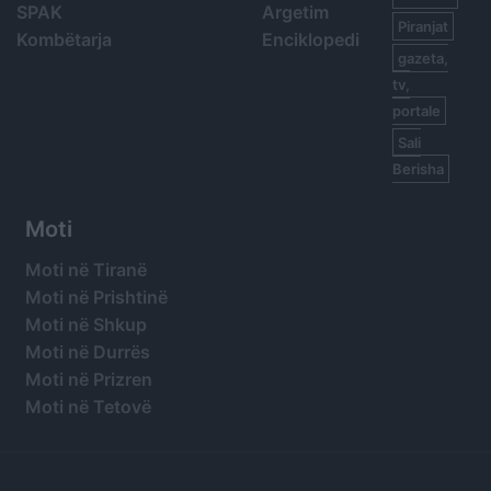
SPAK
Argetim
Piranjat
Kombëtarja
Enciklopedi
gazeta,
tv,
portale
Sali
Berisha
Moti
Moti në Tiranë
Moti në Prishtinë
Moti në Shkup
Moti në Durrës
Moti në Prizren
Moti në Tetovë