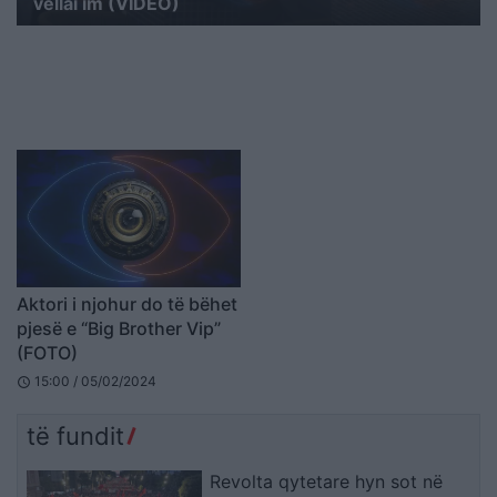
vëllai im (VIDEO)
Aktori i njohur do të bëhet
pjesë e “Big Brother Vip”
(FOTO)
15:00 / 05/02/2024
schedule
të fundit
Revolta qytetare hyn sot në