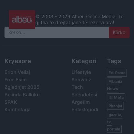
© 2003 -
2026 Albeu Online Media. Të
gjitha të drejtat janë të rezervuara!
Search
Kryesore
Kategori
Tags
Erion Veliaj
Lifestyle
Edi Rama
Free Esim
Showbiz
Albania
Zgjedhjet 2025
Tech
News
Belinda Balluku
Shëndetësi
Ilir Meta
SPAK
Argetim
Piranjat
Kombëtarja
Enciklopedi
gazeta,
tv,
portale