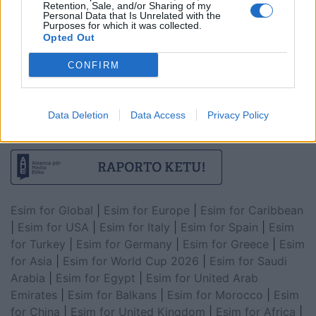
Retention, Sale, and/or Sharing of my
Personal Data that Is Unrelated with the
Purposes for which it was collected.
Opted Out
CONFIRM
Data Deletion
Data Access
Privacy Policy
Esim for Global
|
Esim for Europe
|
Esim for Caribbean
|
Esim for USA
|
Esim for Italy
|
Esim for Spain
|
Esim
for Turkey
|
Esim for Germany
|
Esim for Greece
|
Esim
for Asia
|
Esim for World Cup 2026
|
Esim for Saudi
Arabia
|
Esim for Egypt
|
Esim for United Arab
Emirates
|
Esim for Balkans
|
Esim for Morocco
|
Esim
for China
|
Esim for United Kingdom
|
Esim for Africa
|