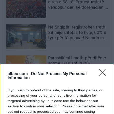
ditën e 68-të! Protestuesit të
vendosur deri në dorëheqjen e
kryeministrit Rama
Në Shqipëri regjistrohen rreth
39 mijë shtetas të huaj, 60% e
tyre për të punuar! Numrin më
të madhe të lejeve të qëndrimit
e kanë…
Parashikimi i motit për ditën e
sotme, 6 Gusht 2026/
Temperaturat arrijnë deri ne 38
gradë
albeu.com -
Do Not Process My Personal
Information
Parashikimi i yjeve, 6 Gusht
If you wish to opt-out of the sale, sharing to third parties, or
2026/ Zbuloni shenjat më me
processing of your personal or sensitive information for
fat për ditën e sotme
targeted advertising by us, please use the below opt-out
section to confirm your selection. Please note that after your
opt-out request is processed you may continue seeing