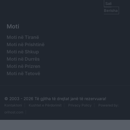
Sali
Berisha
Moti
Moti në Tiranë
Moti në Prishtinë
Moti në Shkup
Moti në Durrës
Moti në Prizren
Moti në Tetovë
© 2003 -
2026 Të gjitha të drejtat janë të rezervuara!
Kontaktoni
Kushtet e Përdorimit
Privacy Policy
Powered by:
orihost.com