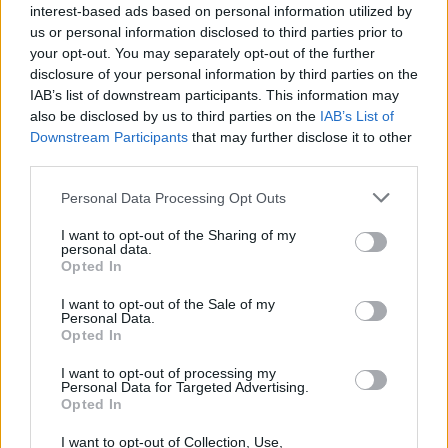
interest-based ads based on personal information utilized by
Zyrtare: Bersant Celina bëhet
us or personal information disclosed to third parties prior to
pjesë e Al-Ettifaq në Arabinë
your opt-out. You may separately opt-out of the further
Saudite
disclosure of your personal information by third parties on the
IAB’s list of downstream participants. This information may
also be disclosed by us to third parties on the
IAB’s List of
Downstream Participants
that may further disclose it to other
Shqetësim për talentin
third parties.
gjerman, Kennet Eichhorn
ndërpret përkohësisht
Personal Data Processing Opt Outs
karrierën për arsye
shëndetësore
I want to opt-out of the Sharing of my
personal data.
Futbolli shqiptar humbet Besnik
Opted In
Çotën, ish-kapiteni dhe ish-
trajneri i Sopotit ndahet nga
I want to opt-out of the Sale of my
Personal Data.
jeta në moshën 56-vjeçare
Opted In
I want to opt-out of processing my
Personal Data for Targeted Advertising.
Opted In
I want to opt-out of Collection, Use,