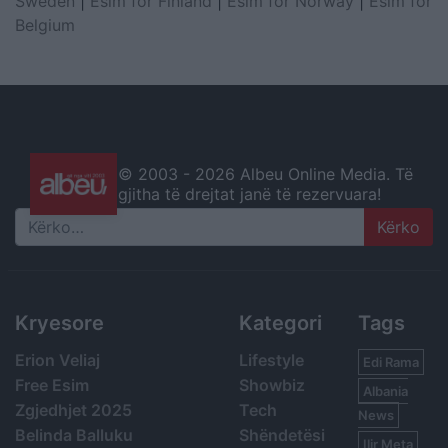
Sweden
|
Esim for Finland
|
Esim for Norway
|
Esim for
Belgium
© 2003 -
2026 Albeu Online Media. Të
gjitha të drejtat janë të rezervuara!
Search
Kryesore
Kategori
Tags
Erion Veliaj
Lifestyle
Edi Rama
Free Esim
Showbiz
Albania
Zgjedhjet 2025
Tech
News
Belinda Balluku
Shëndetësi
Ilir Meta