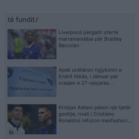
të fundit
Liverpooli përgatit ofertë
marramendëse për Bradley
Barcolan
Apeli urdhëron rigjykimin e
Endrit Nikës, i dënuar për
vrasjen e 27-vjeçares
argjentinase
Kristjan Asllani pëson një tjetër
goditje, rivali i Cristiano
Ronaldos refuzon mesfushorin
kuqezi