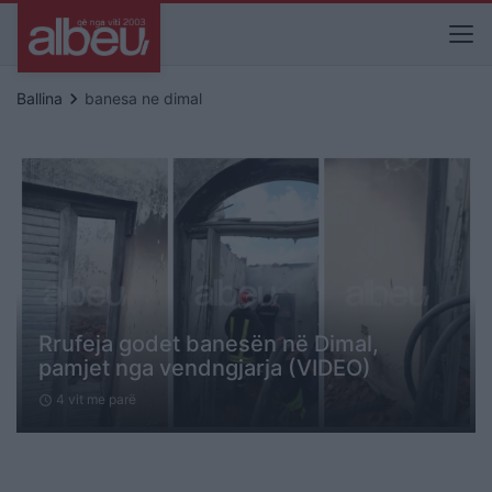
keyboard_arrow_right
Ballina
banesa ne dimal
Rrufeja godet banesën në Dimal,
pamjet nga vendngjarja (VIDEO)
4 vit me parë
schedule