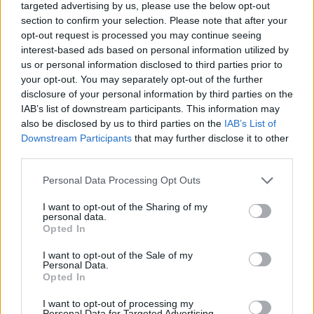
targeted advertising by us, please use the below opt-out
section to confirm your selection. Please note that after your
opt-out request is processed you may continue seeing
interest-based ads based on personal information utilized by
us or personal information disclosed to third parties prior to
your opt-out. You may separately opt-out of the further
disclosure of your personal information by third parties on the
IAB’s list of downstream participants. This information may
also be disclosed by us to third parties on the
IAB’s List of
Downstream Participants
that may further disclose it to other
third parties.
Personal Data Processing Opt Outs
I want to opt-out of the Sharing of my
personal data.
Opted In
I want to opt-out of the Sale of my
Personal Data.
Opted In
Esim for Global
|
Esim for Europe
|
Esim for Caribbean
I want to opt-out of processing my
|
Esim for USA
|
Esim for Italy
|
Esim for Spain
|
Esim
Personal Data for Targeted Advertising.