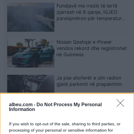
Fundjavë me rrezik të lartë
zjarresh në 8 qarqe, IGJEO
paralajmëron për temperatura
deri në 39 gradë
Nissan Qashqai e-Power
vendos rekord dhe regjistrohet
në Guinness
Ja pse shoferët e ulin radion
gjatë parkimit në prapakthim
albeu.com -
Do Not Process My Personal
Information
Spitali i Gjakovës njofton për
gjendjen e nëntë të lënduarve
If you wish to opt-out of the sale, sharing to third parties, or
në aksidentin në Korenicë
processing of your personal or sensitive information for