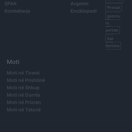
SPAK
Argetim
Piranjat
Kombëtarja
Enciklopedi
gazeta,
tv,
portale
Sali
Berisha
Moti
Moti në Tiranë
Moti në Prishtinë
Moti në Shkup
Moti në Durrës
Moti në Prizren
Moti në Tetovë