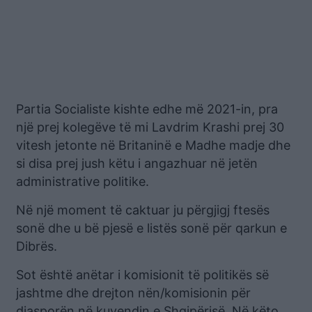
Partia Socialiste kishte edhe më 2021-in, pra
një prej kolegëve të mi Lavdrim Krashi prej 30
vitesh jetonte në Britaninë e Madhe madje dhe
si disa prej jush këtu i angazhuar në jetën
administrative politike.
Në një moment të caktuar ju përgjigj ftesës
sonë dhe u bë pjesë e listës sonë për qarkun e
Dibrës.
Sot është anëtar i komisionit të politikës së
jashtme dhe drejton nën/komisionin për
diasporën në kuvendin e Shqipërisë. Në këto