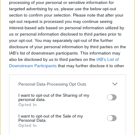
processing of your personal or sensitive information for
targeted advertising by us, please use the below opt-out
section to confirm your selection. Please note that after your
opt-out request is processed you may continue seeing
interest-based ads based on personal information utilized by
us or personal information disclosed to third parties prior to
your opt-out. You may separately opt-out of the further
disclosure of your personal information by third parties on the
IAB’s list of downstream participants. This information may
also be disclosed by us to third parties on the
IAB’s List of
Downstream Participants
that may further disclose it to other
third parties.
Personal Data Processing Opt Outs
I want to opt-out of the Sharing of my
personal data.
Shtuar
më
14.12.2024 19:55
Opted In
Tags:
,
balla
rama
I want to opt-out of the Sale of my
Personal Data.
Opted In