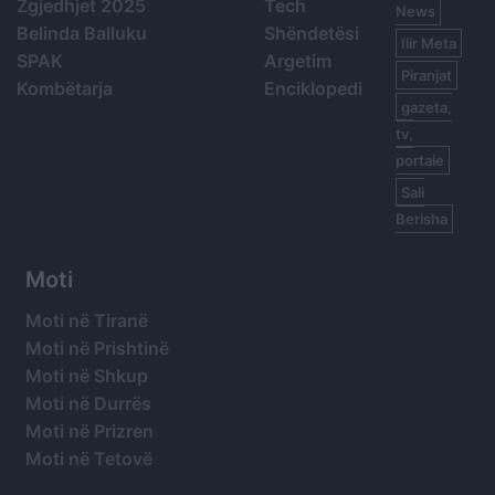
Zgjedhjet 2025
Tech
News
Belinda Balluku
Shëndetësi
Ilir Meta
SPAK
Argetim
Piranjat
Kombëtarja
Enciklopedi
gazeta,
tv,
portale
Sali
Berisha
Moti
Moti në Tiranë
Moti në Prishtinë
Moti në Shkup
Moti në Durrës
Moti në Prizren
Moti në Tetovë