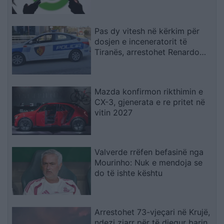
Pas dy vitesh në kërkim për
dosjen e inceneratorit të
Tiranës, arrestohet Renardo
Nallbani në Palasë
Mazda konfirmon rikthimin e
CX-3, gjenerata e re pritet në
vitin 2027
Valverde rrëfen befasinë nga
Mourinho: Nuk e mendoja se
do të ishte kështu
Arrestohet 73-vjeçari në Krujë,
ndezi zjarr për të djegur barin