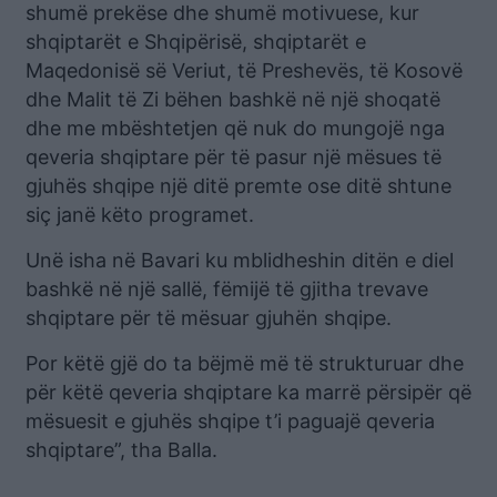
shumë prekëse dhe shumë motivuese, kur
shqiptarët e Shqipërisë, shqiptarët e
Maqedonisë së Veriut, të Preshevës, të Kosovë
dhe Malit të Zi bëhen bashkë në një shoqatë
dhe me mbështetjen që nuk do mungojë nga
qeveria shqiptare për të pasur një mësues të
gjuhës shqipe një ditë premte ose ditë shtune
siç janë këto programet.
Unë isha në Bavari ku mblidheshin ditën e diel
bashkë në një sallë, fëmijë të gjitha trevave
shqiptare për të mësuar gjuhën shqipe.
Por këtë gjë do ta bëjmë më të strukturuar dhe
për këtë qeveria shqiptare ka marrë përsipër që
mësuesit e gjuhës shqipe t’i paguajë qeveria
shqiptare”, tha Balla.