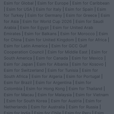
Esim for Global
|
Esim for Europe
|
Esim for Caribbean
|
Esim for USA
|
Esim for Italy
|
Esim for Spain
|
Esim
for Turkey
|
Esim for Germany
|
Esim for Greece
|
Esim
for Asia
|
Esim for World Cup 2026
|
Esim for Saudi
Arabia
|
Esim for Egypt
|
Esim for United Arab
Emirates
|
Esim for Balkans
|
Esim for Morocco
|
Esim
for China
|
Esim for United Kingdom
|
Esim for Africa
|
Esim for Latin America
|
Esim for GCC Gulf
Cooperation Council
|
Esim for Middle East
|
Esim for
South America
|
Esim for Canada
|
Esim for Mexico
|
Esim for Japan
|
Esim for Albania
|
Esim for Kosovo
|
Esim for Switzerland
|
Esim for Tunisia
|
Esim for
South Africa
|
Esim for Algeria
|
Esim for Portugal
|
Esim for Brazil
|
Esim for Argentina
|
Esim for
Colombia
|
Esim for Hong Kong
|
Esim for Thailand
|
Esim for Macau
|
Esim for Malaysia
|
Esim for Vietnam
|
Esim for South Korea
|
Esim for Austria
|
Esim for
Netherlands
|
Esim for Australia
|
Esim for Russia
|
Esim for India
|
Esim for Chile
|
Esim for Peru
|
Esim