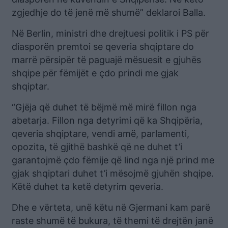
zgjedhje do të jenë më shumë” deklaroi Balla.
Në Berlin, ministri dhe drejtuesi politik i PS për
diasporën premtoi se qeveria shqiptare do
marrë përsipër të paguajë mësuesit e gjuhës
shqipe për fëmijët e çdo prindi me gjak
shqiptar.
“Gjëja që duhet të bëjmë më mirë fillon nga
abetarja. Fillon nga detyrimi që ka Shqipëria,
qeveria shqiptare, vendi amë, parlamenti,
opozita, të gjithë bashkë që ne duhet t’i
garantojmë çdo fëmije që lind nga një prind me
gjak shqiptari duhet t’i mësojmë gjuhën shqipe.
Këtë duhet ta ketë detyrim qeveria.
Dhe e vërteta, unë këtu në Gjermani kam parë
raste shumë të bukura, të themi të drejtën janë