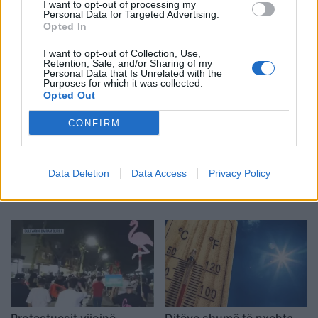
I want to opt-out of processing my
Personal Data for Targeted Advertising.
Opted In
I want to opt-out of Collection, Use,
Retention, Sale, and/or Sharing of my
Personal Data that Is Unrelated with the
Purposes for which it was collected.
Opted Out
CONFIRM
Pas dy vitesh në kërkim
Përfundon pas 4 orësh
për dosjen e inceneratorit
protesta kundër klasës
Data Deletion
Data Access
Privacy Policy
të Tiranës, arrestohet
politike: “Nesër më
Renardo Nallbani në
shumë!”
Palasë