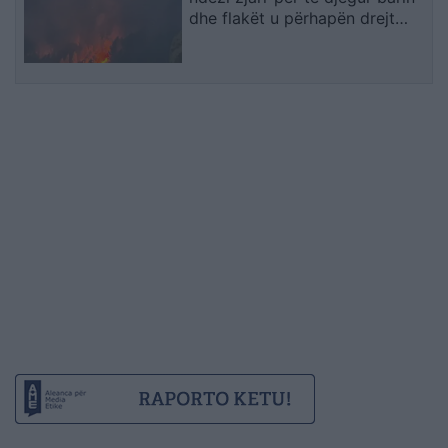
dhe flakët u përhapën drejt
malit