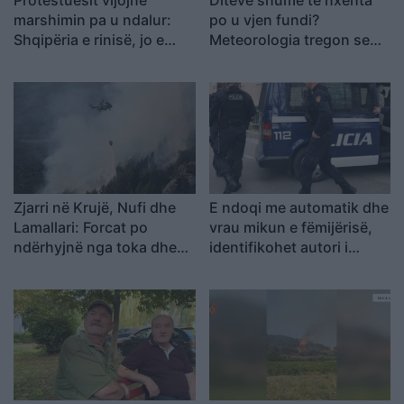
Protestuesit vijojnë
Ditëve shumë të nxehta
marshimin pa u ndalur:
po u vjen fundi?
Shqipëria e rinisë, jo e
Meteorologia tregon se
partisë!
kur nis rënia e
temperaturave
Zjarri në Krujë, Nufi dhe
E ndoqi me automatik dhe
Lamallari: Forcat po
vrau mikun e fëmijërisë,
ndërhyjnë nga toka dhe
identifikohet autori i
ajri
dyshuar që është në
kërkim