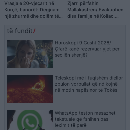
Vrasja e 20-vjeçarit në
Zjarri përfshin
Korçë, banorët: Dëgjuam
Mallakastrën/ Evakuohen
një zhurmë dhe dolëm të
disa familje në Koilac,
shihnim çfarë kishte
flakët afrohen pranë
ndodhur
banesave
të fundit
Horoskopi 9 Gusht 2026/
Çfarë kanë rezervuar yjet për
secilën shenjë?
Teleskopi më i fuqishëm diellor
zbulon vorbullat që ndikojnë
në motin hapësinor të Tokës
WhatsApp teston mesazhet
tekstuale që fshihen pas
leximit të parë