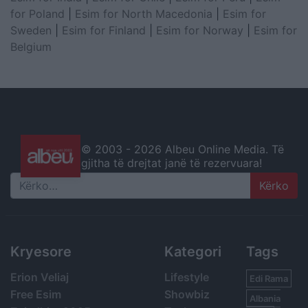
for Poland
|
Esim for North Macedonia
|
Esim for
Sweden
|
Esim for Finland
|
Esim for Norway
|
Esim for
Belgium
© 2003 -
2026 Albeu Online Media. Të
gjitha të drejtat janë të rezervuara!
Search
Kryesore
Kategori
Tags
Erion Veliaj
Lifestyle
Edi Rama
Free Esim
Showbiz
Albania