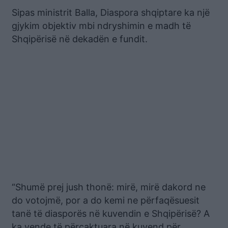
Sipas ministrit Balla, Diaspora shqiptare ka një
gjykim objektiv mbi ndryshimin e madh të
Shqipërisë në dekadën e fundit.
“Shumë prej jush thonë: mirë, mirë dakord ne
do votojmë, por a do kemi ne përfaqësuesit
tanë të diasporës në kuvendin e Shqipërisë? A
ka vende të përcaktuara në kuvend për