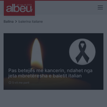
keyboard_arrow_right
Ballina
balerina italiane
Pas betejës me kancerin, ndahet nga
jeta mbretëresha e baletit italian
5 vit me parë
schedule