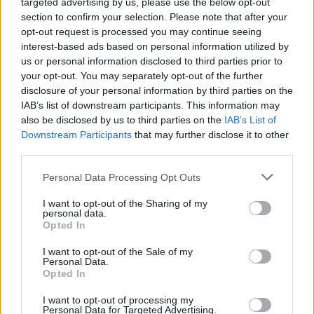
targeted advertising by us, please use the below opt-out
section to confirm your selection. Please note that after your
opt-out request is processed you may continue seeing
interest-based ads based on personal information utilized by
us or personal information disclosed to third parties prior to
your opt-out. You may separately opt-out of the further
disclosure of your personal information by third parties on the
IAB’s list of downstream participants. This information may
also be disclosed by us to third parties on the
IAB’s List of
Downstream Participants
that may further disclose it to other
third parties.
Personal Data Processing Opt Outs
I want to opt-out of the Sharing of my
personal data.
Opted In
I want to opt-out of the Sale of my
Personal Data.
Opted In
Esim for Global
|
Esim for Europe
|
Esim for Caribbean
|
Esim for USA
|
Esim for Italy
|
Esim for Spain
|
Esim
I want to opt-out of processing my
Personal Data for Targeted Advertising.
for Turkey
|
Esim for Germany
|
Esim for Greece
|
Esim