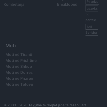
Piranjat
Kombëtarja
Enciklopedi
gazeta,
tv,
portale
Sali
Berisha
Moti
Moti në Tiranë
Moti në Prishtinë
Moti në Shkup
Moti në Durrës
Moti në Prizren
Moti në Tetovë
© 2003 -
2026 Të gjitha të drejtat janë të rezervuara!