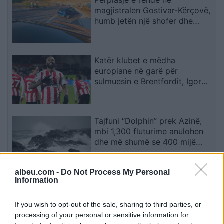
Përplasje e rëndë në
magjistralen Gostivar-Kërçovë,
humb jetën një shofer dhe
plagoset rëndë një tjetër
Katër klubet e mëdha
europiane në garë për
sulmuesin e Brentfordit, Igor
Thiago
Tajfuni “Dolphin” prek Azinë,
mbi 1,300 fluturime anulohen
dhe më shumë se 400 mijë
banorë evakuohen
albeu.com -
Do Not Process My Personal
Information
Zjarri masiv që përfshiu Krujën
duke shkrumbuar sipërfaqe të
mëdha/ Rama: Shmangëm një
If you wish to opt-out of the sale, sharing to third parties, or
bilanc tragjik
processing of your personal or sensitive information for