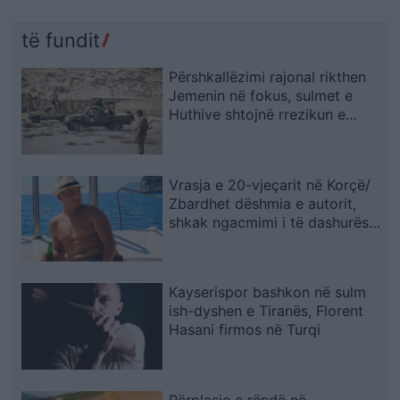
të fundit
Përshkallëzimi rajonal rikthen
Jemenin në fokus, sulmet e
Huthive shtojnë rrezikun e
zgjerimit të luftës
Vrasja e 20-vjeçarit në Korçë/
Zbardhet dëshmia e autorit,
shkak ngacmimi i të dashurës
nga viktima
Kayserispor bashkon në sulm
ish-dyshen e Tiranës, Florent
Hasani firmos në Turqi