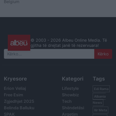
Belgium
© 2003 -
2026 Albeu Online Media. Të
gjitha të drejtat janë të rezervuara!
Search
Kryesore
Kategori
Tags
Erion Veliaj
Lifestyle
Edi Rama
Free Esim
Showbiz
Albania
Zgjedhjet 2025
Tech
News
Belinda Balluku
Shëndetësi
Ilir Meta
SPAK
Argetim