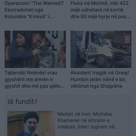
Operacioni “The Wanted”/
Fluks në Morinë, mbi 422
Ekstradohet nga
mijë udhëtarë në korrik
Kolumbia “Kimisti” i
dhe 90 mijë hyrje në pesë
Frakullit. Një tjetër person
ditët e para të gushtit
sillet në Shqipëri nga
Italia, i kërkuar për vepra
të rënda penale (VIDEO)
Tajlandë/ Nxënësi vrau
Aksident tragjik në Greqi/
gjyshërit me armën e
Humbin jetën nënë e bir,
gjyshit dhe më pas qëlloi
viktimat nga Shqipëria
në shkollë, pesë mësues
të vdekur
të fundit
Mediat në Iran: Mojtaba
Khamenei në shtratin e
vdekjes, lideri suprem në
gjendje të rëndë shëndetësore