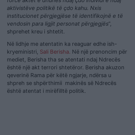
forcë aktet e dhunës ndaj çdo individi e ndaj
aktivistëve politikë të çdo kahu. Nxis
institucionet përgjegjëse të identifikojnë e të
vendosin para ligjit personat përgjegjës
”,
shprehet kreu i shtetit.
Në lidhje me atentatin ka reaguar edhe ish-
kryeministri,
Sali Berisha.
Në një prenoncim për
mediet, Berisha tha se atentati ndaj Ndrecës
është një akt terrori shtetëror. Berisha akuzon
qeverinë Rama për këtë ngjarje, ndërsa u
shpreh se shpërthimii makinës së Ndrecës
është atentat i mirëfilltë politik.