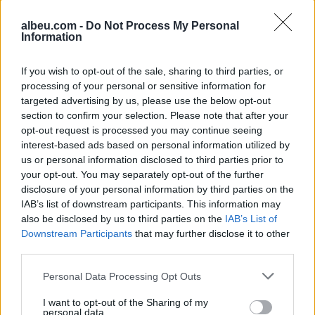
albeu.com -
Do Not Process My Personal
Information
Shtuar
më
11.04.2023 13:36
If you wish to opt-out of the sale, sharing to third parties, or
processing of your personal or sensitive information for
Tags:
Bajram Begaj dënon atentatin ndaj kreut të
targeted advertising by us, please use the below opt-out
,
“Rithemelimit” në Vaun e Dejës
begaj
section to confirm your selection. Please note that after your
opt-out request is processed you may continue seeing
interest-based ads based on personal information utilized by
us or personal information disclosed to third parties prior to
your opt-out. You may separately opt-out of the further
disclosure of your personal information by third parties on the
IAB’s list of downstream participants. This information may
also be disclosed by us to third parties on the
IAB’s List of
Downstream Participants
that may further disclose it to other
third parties.
Personal Data Processing Opt Outs
I want to opt-out of the Sharing of my
personal data.
Hetimet për vrasjen e
Mediat në Iran: Mojtaba