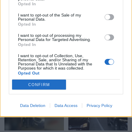
Opted In
Edmond Sulës, kontrolle
Khamenei në shtratin e
në Bërxullë dhe
vdekjes, lideri suprem në
I want to opt-out of the Sale of my
shoqërime personash për
gjendje të rëndë
Personal Data.
Opted In
t’u marrë në pyetje
shëndetësore
I want to opt-out of processing my
Personal Data for Targeted Advertising.
Opted In
I want to opt-out of Collection, Use,
Retention, Sale, and/or Sharing of my
Personal Data that Is Unrelated with the
Mësuesja ime u qëllua
Sulm me armë në një
Purposes for which it was collected.
Opted Out
teksa po më fliste”,
shkollë tajlandeze,
dëshmia e nxënëses që
gjashtë të vdekur,
CONFIRM
shpëtoi nga masakra në
përfshirë autorin 14-
Tajlandë
vjeçar
Data Deletion
Data Access
Privacy Policy