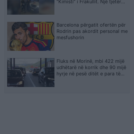
“Kimisti” i Frakullit. Një tjetër
person sillet në Shqipëri nga
Italia, i kërkuar për vepra të
rënda penale (VIDEO)
Barcelona përgatit ofertën për
Rodrin pas akordit personal me
mesfushorin
Fluks në Morinë, mbi 422 mijë
udhëtarë në korrik dhe 90 mijë
hyrje në pesë ditët e para të
gushtit