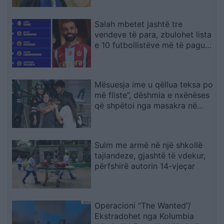
Salah mbetet jashtë tre
vendeve të para, zbulohet lista
e 10 futbollistëve më të paguar
në Turqi
Mësuesja ime u qëllua teksa po
më fliste”, dëshmia e nxënëses
që shpëtoi nga masakra në
Tajlandë
Sulm me armë në një shkollë
tajlandeze, gjashtë të vdekur,
përfshirë autorin 14-vjeçar
Operacioni “The Wanted”/
Ekstradohet nga Kolumbia