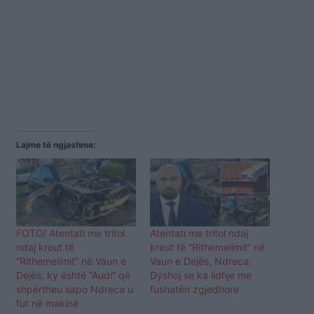
Lajme të ngjashme:
FOTO/ Atentati me tritol
Atentati me tritol ndaj
ndaj kreut të
kreut të “Rithemelimit” në
“Rithemelimit” në Vaun e
Vaun e Dejës, Ndreca:
Dejës, ky është “Audi” që
Dyshoj se ka lidhje me
shpërtheu sapo Ndreca u
fushatën zgjedhore
fut në makinë