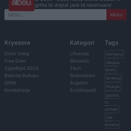
gjitha të drejtat janë të rezervuara!
Search
Kryesore
Kategori
Tags
Erion Veliaj
Lifestyle
Edi Rama
Free Esim
Showbiz
Albania
Zgjedhjet 2025
Tech
News
Belinda Balluku
Shëndetësi
Ilir Meta
SPAK
Argetim
Piranjat
Kombëtarja
Enciklopedi
gazeta,
tv,
portale
Sali
Berisha