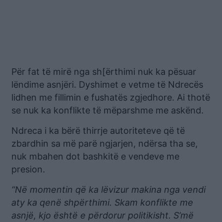
Për fat të mirë nga sh[ërthimi nuk ka pësuar
lëndime asnjëri. Dyshimet e vetme të Ndrecës
lidhen me fillimin e fushatës zgjedhore. Ai thotë
se nuk ka konflikte të mëparshme me askënd.
Ndreca i ka bërë thirrje autoriteteve që të
zbardhin sa më parë ngjarjen, ndërsa tha se,
nuk mbahen dot bashkitë e vendeve me
presion.
“Në momentin që ka lëvizur makina nga vendi
aty ka qenë shpërthimi. Skam konflikte me
asnjë, kjo është e përdorur politikisht. S’më