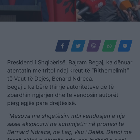
Presidenti i Shqipërisë, Bajram Begaj, ka dënuar
atentatin me tritol ndaj kreut të “Rithemelimit”
të Vaut të Dejës, Benard Ndreca.
Begaj u ka bërë thirrje autoriteteve që të
zbardhin ngjarjen dhe të vendosin autorët
përgjegjës para drejtësisë.
“Mësova me shqetësim mbi vendosjen e një
sasie eksplozivi në automjetin në pronësi të
Bernard Ndreca, në Laç, Vau i Dejës. Dënoj me