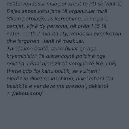
është vendosur mua por kreut të PD së Vaut të
Dejës sepse këtu janë të organizuar mirë.
S’kam përplasje, as kërcënime. Janë parë
pamjet, vijnë dy persona, në orën 1:15 të
natës, rreth 7 minuta aty, vendosin eksplozivin
dhe largohen. Janë të maskuar.
Thirrja ime është, duke filluar që nga
kryeministri: Të distancojnë policinë nga
politika. Lërini njerëzit të votojnë të lirë. I bëj
thirrje çdo lloj kahu politik, se vullneti i
njerëzve dihet se ku shkon, nuk i mbani dot
bashkitë e vendeve me presion
”, deklaroi
ai.
/albeu.com/