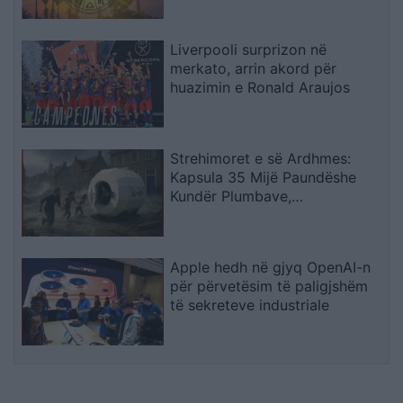
Liverpooli surprizon në
merkato, arrin akord për
huazimin e Ronald Araujos
Strehimoret e së Ardhmes:
Kapsula 35 Mijë Paundëshe
Kundër Plumbave,
Shpërthimeve dhe Fatkeqësive
Natyrore
Apple hedh në gjyq OpenAI-n
për përvetësim të paligjshëm
të sekreteve industriale