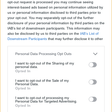
opt-out request is processed you may continue seeing
interest-based ads based on personal information utilized by
us or personal information disclosed to third parties prior to
your opt-out. You may separately opt-out of the further
disclosure of your personal information by third parties on the
SHBA planifikon paketë
Zelensky në Beograd për
IAB’s list of downstream participants. This information may
prej 1 miliard dollarësh për
takimin me Vuçiçin: Kievi
also be disclosed by us to third parties on the
IAB’s List of
Kolumbinë pas zgjedhjes
synon ta largojë Serbinë
Downstream Participants
that may further disclose it to other
së Abelardo de la
nga kampi rus
third parties.
Esprielës
Personal Data Processing Opt Outs
I want to opt-out of the Sharing of my
personal data.
Opted In
I want to opt-out of the Sale of my
Video/ Kamioni e përplas
SHBA: Bisedimet Oman-
Personal Data.
Opted In
dhe e tërheq zvarrë 12-
Iran po avancojnë,
vjeçarin që po kthehej nga
marrëveshja për lundrimin
I want to opt-out of processing my
shkolla, i mituri shpëton
në Hormuz pritet së
Personal Data for Targeted Advertising.
mrekullisht
shpejti
Opted In