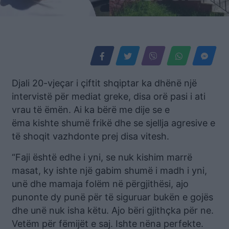
Djali 20-vjeçar i çiftit shqiptar ka dhënë një
intervistë për mediat greke, disa orë pasi i ati
vrau të ëmën. Ai ka bërë me dije se e
ëma kishte shumë frikë dhe se sjellja agresive e
të shoqit vazhdonte prej disa vitesh.
“Faji është edhe i yni, se nuk kishim marrë
masat, ky ishte një gabim shumë i madh i yni,
unë dhe mamaja folëm në përgjithësi, ajo
punonte dy punë për të siguruar bukën e gojës
dhe unë nuk isha këtu. Ajo bëri gjithçka për ne.
Vetëm për fëmijët e saj. Ishte nëna perfekte.