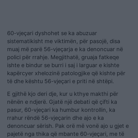
60-vjeçari dyshohet se ka abuzuar
sistematikisht me viktimën, për pasojë, disa
muaj më parë 56-vjeçarja e ka denoncuar në
polici për rrahje. Megjithatë, gruaja fatkeqe
ishte e bindur se burri i saj i larguar e kishte
kapërcyer xhelozinë patologjike që kishte për
të dhe kështu 56-vjeçari e priti në shtëpi.
E gjithë kjo deri dje, kur u kthye makthi për
nënën e ndjerë. Gjatë një debati që çifti ka
pasur, 60-vjeçari ka humbur kontrollin, ka
rrahur rëndë 56-vjeçarin dhe ajo e ka
denoncuar sërish. Pak orë më vonë ajo u gjet e
pajetë nga thika që mbante 60-vjeçari, me të