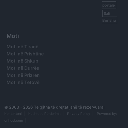
portale
Sali
Berisha
Moti
Moti në Tiranë
Moti në Prishtinë
Moti në Shkup
Moti në Durrës
Moti në Prizren
Moti në Tetovë
© 2003 -
2026 Të gjitha të drejtat janë të rezervuara!
Kontaktoni
Kushtet e Përdorimit
Privacy Policy
Powered by:
orihost.com