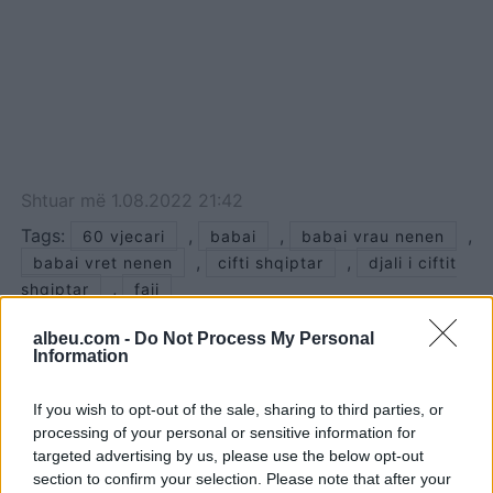
Shtuar
më
1.08.2022 21:42
Tags:
,
,
,
60 vjecari
babai
babai vrau nenen
,
,
babai vret nenen
cifti shqiptar
djali i ciftit
,
shqiptar
faji
albeu.com -
Do Not Process My Personal
Information
If you wish to opt-out of the sale, sharing to third parties, or
processing of your personal or sensitive information for
targeted advertising by us, please use the below opt-out
section to confirm your selection. Please note that after your