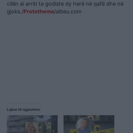
cilën ai arriti ta godiste dy herë në qafë dhe në
gjoks./
Protothema
/albeu.com
Lajme të ngjashme: