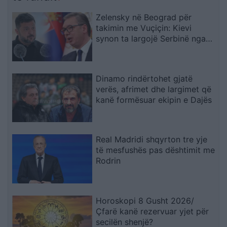
Gjykatën e Lartë
Zelensky në Beograd për
takimin me Vuçiçin: Kievi
synon ta largojë Serbinë nga
kampi rus
Dinamo rindërtohet gjatë
verës, afrimet dhe largimet që
kanë formësuar ekipin e Dajës
Real Madridi shqyrton tre yje
të mesfushës pas dështimit me
Rodrin
Horoskopi 8 Gusht 2026/
Çfarë kanë rezervuar yjet për
secilën shenjë?