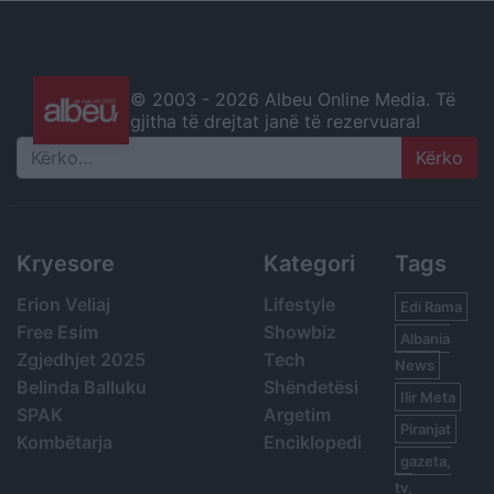
© 2003 -
2026 Albeu Online Media. Të
gjitha të drejtat janë të rezervuara!
Search
Kryesore
Kategori
Tags
Erion Veliaj
Lifestyle
Edi Rama
Free Esim
Showbiz
Albania
Zgjedhjet 2025
Tech
News
Belinda Balluku
Shëndetësi
Ilir Meta
SPAK
Argetim
Piranjat
Kombëtarja
Enciklopedi
gazeta,
tv,