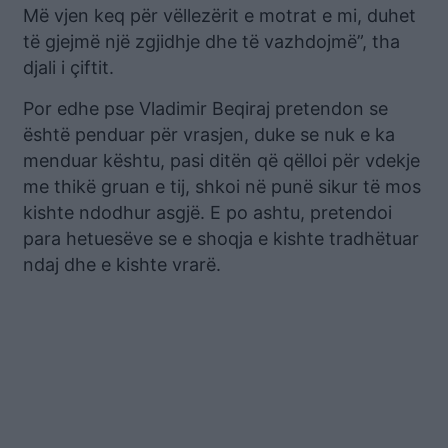
Më vjen keq për vëllezërit e motrat e mi, duhet
të gjejmë një zgjidhje dhe të vazhdojmë”, tha
djali i çiftit.
Por edhe pse Vladimir Beqiraj pretendon se
është penduar për vrasjen, duke se nuk e ka
menduar kështu, pasi ditën që qëlloi për vdekje
me thikë gruan e tij, shkoi në punë sikur të mos
kishte ndodhur asgjë. E po ashtu, pretendoi
para hetuesëve se e shoqja e kishte tradhëtuar
ndaj dhe e kishte vrarë.