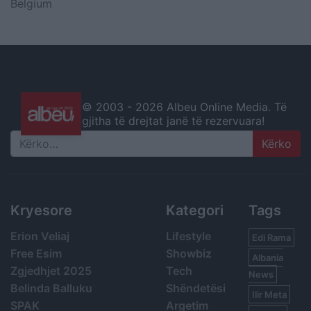
Belgium
© 2003 -
2026 Albeu Online Media. Të
gjitha të drejtat janë të rezervuara!
Search
Kryesore
Kategori
Tags
Erion Veliaj
Lifestyle
Edi Rama
Free Esim
Showbiz
Albania
Zgjedhjet 2025
Tech
News
Belinda Balluku
Shëndetësi
Ilir Meta
SPAK
Argetim