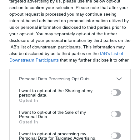
targeted advertising by us, please use the below opt-out
section to confirm your selection. Please note that after your
opt-out request is processed you may continue seeing
interest-based ads based on personal information utilized by
us or personal information disclosed to third parties prior to
your opt-out. You may separately opt-out of the further
disclosure of your personal information by third parties on the
IAB’s list of downstream participants. This information may
also be disclosed by us to third parties on the
IAB’s List of
Downstream Participants
that may further disclose it to other
third parties.
Personal Data Processing Opt Outs
I want to opt-out of the Sharing of my
personal data.
Opted In
I want to opt-out of the Sale of my
Personal Data.
Opted In
Esim for Global
|
Esim for Europe
|
Esim for Caribbean
|
Esim for USA
|
Esim for Italy
|
Esim for Spain
|
Esim
I want to opt-out of processing my
Personal Data for Targeted Advertising.
for Turkey
|
Esim for Germany
|
Esim for Greece
|
Esim