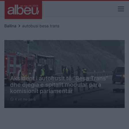
keyboard_arrow_right
Ballina
autobusi besa trans
Aksident i autobusit të “Besa Trans”
dhe djegia e spitalit modular para
komisionit parlamentar
4 vit me parë
schedule