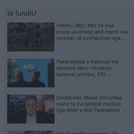
të fundit
Hetimi i BBC: Mbi 34 mijë
prona ukrainase janë marrë ose
synohen të konfiskohen nga
Rusia në territoret e pushtuara
Pakënaqësia e theksuar me
qeverinë Merz ndryshon
balancat politike, AfD
parakalon CDU/CSU-në me
rekord historik
Danillovski: Masat mbrojtëse
mund ta zvogëlojnë rrezikun
nga ethet e Nilit Perëndimor
QKUK publikon bilancin 24-