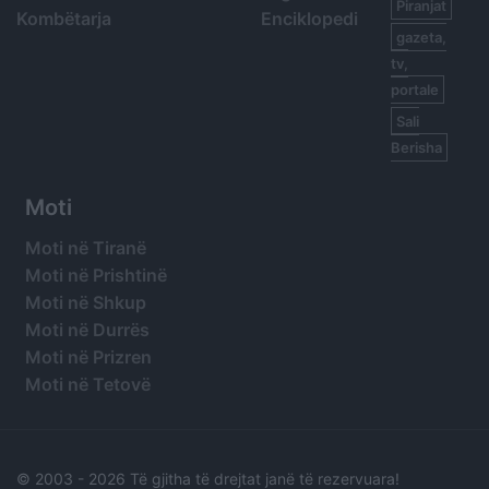
Piranjat
Kombëtarja
Enciklopedi
gazeta,
tv,
portale
Sali
Berisha
Moti
Moti në Tiranë
Moti në Prishtinë
Moti në Shkup
Moti në Durrës
Moti në Prizren
Moti në Tetovë
© 2003 -
2026 Të gjitha të drejtat janë të rezervuara!