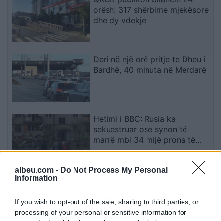
orësh: 317 shërbime mjekësore
dhe dy vdekje
Deri në një orë pritje te Dheu i
Bardhë, 40 minuta në Merdarë
Hetimi i BBC: Rusia ka
sekuestruar ose synon të
marrë mbi 34 mijë prona të
ukrainasve në zonat e
pushtuara
albeu.com -
Do Not Process My Personal
Information
Gjendet pa shenja jete në
pallat një 47-vjeçar në Elbasan,
çfarë dyshohet
If you wish to opt-out of the sale, sharing to third parties, or
processing of your personal or sensitive information for