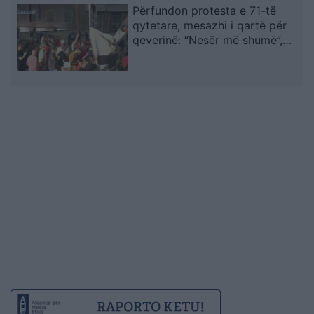
Përfundon protesta e 71-të
qytetare, mesazhi i qartë për
qeverinë: “Nesër më shumë”,
kërkohet largimi i Ramës