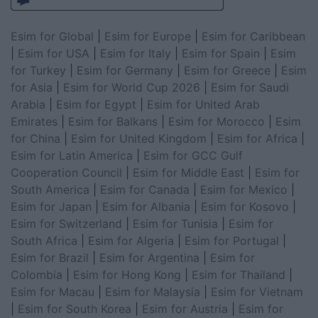
Esim for Global
|
Esim for Europe
|
Esim for Caribbean
|
Esim for USA
|
Esim for Italy
|
Esim for Spain
|
Esim
for Turkey
|
Esim for Germany
|
Esim for Greece
|
Esim
for Asia
|
Esim for World Cup 2026
|
Esim for Saudi
Arabia
|
Esim for Egypt
|
Esim for United Arab
Emirates
|
Esim for Balkans
|
Esim for Morocco
|
Esim
for China
|
Esim for United Kingdom
|
Esim for Africa
|
Esim for Latin America
|
Esim for GCC Gulf
Cooperation Council
|
Esim for Middle East
|
Esim for
South America
|
Esim for Canada
|
Esim for Mexico
|
Esim for Japan
|
Esim for Albania
|
Esim for Kosovo
|
Esim for Switzerland
|
Esim for Tunisia
|
Esim for
South Africa
|
Esim for Algeria
|
Esim for Portugal
|
Esim for Brazil
|
Esim for Argentina
|
Esim for
Colombia
|
Esim for Hong Kong
|
Esim for Thailand
|
Esim for Macau
|
Esim for Malaysia
|
Esim for Vietnam
|
Esim for South Korea
|
Esim for Austria
|
Esim for