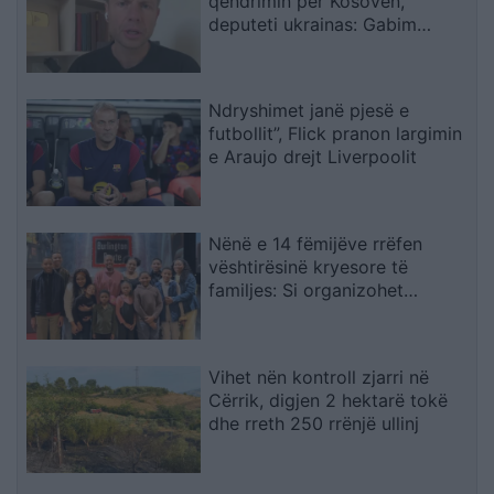
qëndrimin për Kosovën,
deputeti ukrainas: Gabim
diplomatik, Ukraina duhet ta
njohë
Ndryshimet janë pjesë e
futbollit”, Flick pranon largimin
e Araujo drejt Liverpoolit
Nënë e 14 fëmijëve rrëfen
vështirësinë kryesore të
familjes: Si organizohet
transporti
Vihet nën kontroll zjarri në
Cërrik, digjen 2 hektarë tokë
dhe rreth 250 rrënjë ullinj