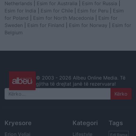
Netherlands
|
Esim for Australia
|
Esim for Russia
|
Esim for India
|
Esim for Chile
|
Esim for Peru
|
Esim
for Poland
|
Esim for North Macedonia
|
Esim for
Sweden
|
Esim for Finland
|
Esim for Norway
|
Esim for
Belgium
© 2003 -
2026 Albeu Online Media. Të
gjitha të drejtat janë të rezervuara!
Search
Kryesore
Kategori
Tags
Erion Veliaj
Lifestyle
Edi Rama