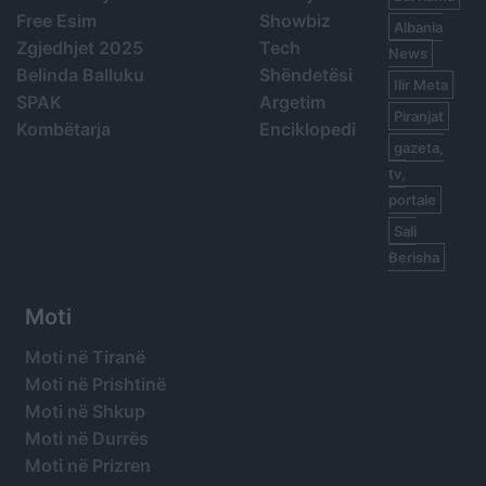
Free Esim
Showbiz
Albania
Zgjedhjet 2025
Tech
News
Belinda Balluku
Shëndetësi
Ilir Meta
SPAK
Argetim
Piranjat
Kombëtarja
Enciklopedi
gazeta,
tv,
portale
Sali
Berisha
Moti
Moti në Tiranë
Moti në Prishtinë
Moti në Shkup
Moti në Durrës
Moti në Prizren