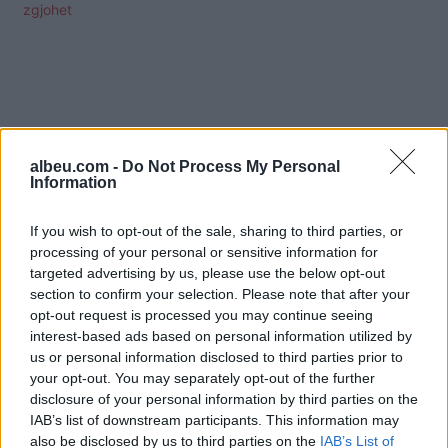
zgjohet
albeu.com -
Do Not Process My Personal
Information
If you wish to opt-out of the sale, sharing to third parties, or
processing of your personal or sensitive information for
targeted advertising by us, please use the below opt-out
section to confirm your selection. Please note that after your
opt-out request is processed you may continue seeing
interest-based ads based on personal information utilized by
Shtuar
më
10.04.2025 07:51
us or personal information disclosed to third parties prior to
your opt-out. You may separately opt-out of the further
Tags:
,
,
,
asfalt elektoral
Këlliçi
thirrje SPAK
disclosure of your personal information by third parties on the
tirane
IAB’s list of downstream participants. This information may
also be disclosed by us to third parties on the
IAB’s List of