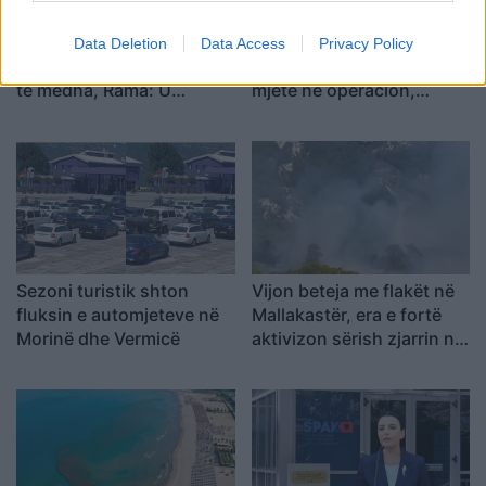
Zjarri masiv përfshin
Situata e zjarreve në
Data Deletion
Data Access
Privacy Policy
Krujën dhe djeg sipërfaqe
vend, 227 forca dhe 16
të mëdha, Rama: U
mjete në operacion,
parandalua tragjedia, u
aktivizohen edhe mjetet
shkrumbua vetëm një
ajrore
magazinë
Sezoni turistik shton
Vijon beteja me flakët në
fluksin e automjeteve në
Mallakastër, era e fortë
Morinë dhe Vermicë
aktivizon sërish zjarrin në
Drenie