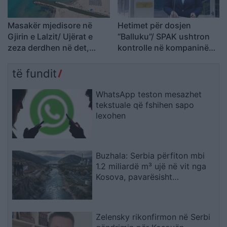
Masakër mjedisore në
Hetimet për dosjen
Gjirin e Lalzit/ Ujërat e
“Balluku”/ SPAK ushtron
zeza derdhen në det,
kontrolle në kompaninë
ndotet bregdeti në kulmin
“Atelier 4”, sekuestrohet
e sezonit
projekti i arredimit të vilës
të fundit
luksoze
WhatsApp teston mesazhet
tekstuale që fshihen sapo
lexohen
Buzhala: Serbia përfiton mbi
1.2 miliardë m³ ujë në vit nga
Kosova, pavarësisht
kërcënimeve për Ibërin
Zelensky rikonfirmon në Serbi