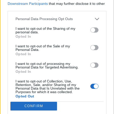
Downstream Participants
that may further disclose it to other
third parties.
Personal Data Processing Opt Outs
I want to opt-out of the Sharing of my
personal data.
Opted In
I want to opt-out of the Sale of my
Personal Data.
Opted In
I want to opt-out of processing my
“4.2 milionë euro për
Protesta e 71-të kundër
Personal Data for Targeted Advertising.
Kanye West, ndërsa Kruja
qeverisë/ Qytetarët nisen
Opted In
u dogj pa asnjë avion”/
nga sheshi “Skënderbej”
I want to opt-out of Collection, Use,
Shqiptarja e Diasporës:
drejt Kryeministrisë, Rama
Retention, Sale, and/or Sharing of my
Na detyruan të
të japë dorëheqjen
Personal Data that Is Unrelated with the
Purposes for which it was collected.
largoheshim, por po
Opted Out
rikthehemi për ta
çrrënjosur këtë politikë
CONFIRM