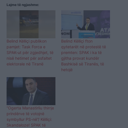
Lajme të ngjashme:
Belind Këlliçi publikon
Belind Këlliçi fton
pamjet: Task Forca e
qytetarët në protestë të
SPAK-ut për zgjedhjet, të
premten: SPAK i ka të
nisë hetimet për asfaltet
gjitha provat kundër
elektorale në Tiranë
Bashkisë së Tiranës, të
hetojë
“Ogerta Manastirliu thirrje
prindërve të votojnë
symbyllur PS-në”/ Këlliçi:
Skandaloze! SPAK të