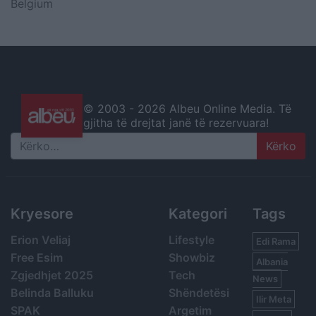
Belgium
© 2003 -
2026 Albeu Online Media. Të
gjitha të drejtat janë të rezervuara!
Search
Kryesore
Kategori
Tags
Erion Veliaj
Lifestyle
Edi Rama
Free Esim
Showbiz
Albania
Zgjedhjet 2025
Tech
News
Belinda Balluku
Shëndetësi
Ilir Meta
SPAK
Argetim