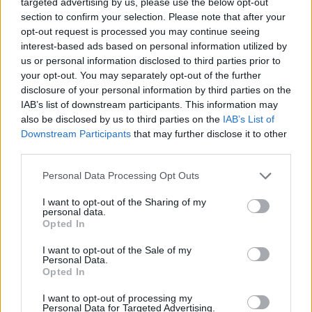
targeted advertising by us, please use the below opt-out
section to confirm your selection. Please note that after your
opt-out request is processed you may continue seeing
interest-based ads based on personal information utilized by
us or personal information disclosed to third parties prior to
your opt-out. You may separately opt-out of the further
disclosure of your personal information by third parties on the
IAB’s list of downstream participants. This information may
also be disclosed by us to third parties on the
IAB’s List of
Downstream Participants
that may further disclose it to other
third parties.
Personal Data Processing Opt Outs
I want to opt-out of the Sharing of my
personal data.
Opted In
I want to opt-out of the Sale of my
Personal Data.
Opted In
Esim for Global
|
Esim for Europe
|
Esim for Caribbean
|
Esim for USA
|
Esim for Italy
|
Esim for Spain
|
Esim
I want to opt-out of processing my
Personal Data for Targeted Advertising.
for Turkey
|
Esim for Germany
|
Esim for Greece
|
Esim