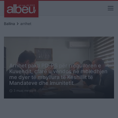
keyboard_arrow_right
Ballina
arrihet
Arrihet pakti PD-PS për rregulloren e
Kuvendit, çfarë u vendos në mbledhjen
me dyer të mbyllura të Këshillit të
Mandateve dhe Imunitetit
3 muaj me parë
schedule