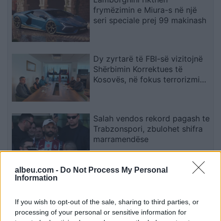
frymëzimin e Miura-s në një
seri speciale prej 99 makinash
Dy zyrtarë të FBI-së vizitojnë
Shërbimin Korrektues të
Kosovës, në fokus terrorizmi
dhe rreziqet e sigurisë
Salah vendos rekord pagash te
Trabzonspori, zbulohet shifra
marramendëse
albeu.com -
Do Not Process My Personal
Miri rrëfen si ka ndryshuar jeta
Information
e familjes së tij pas daljes nga
Big Brother
If you wish to opt-out of the sale, sharing to third parties, or
processing of your personal or sensitive information for