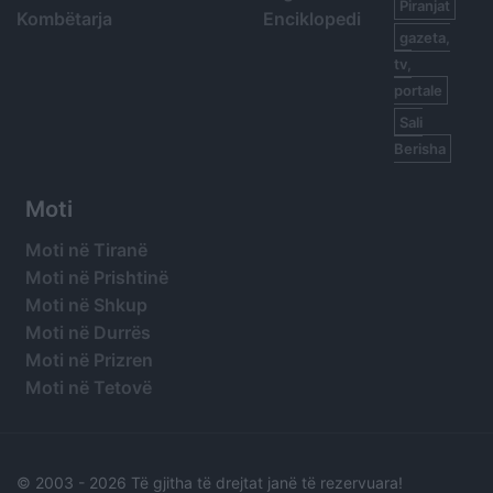
Piranjat
Kombëtarja
Enciklopedi
gazeta,
tv,
portale
Sali
Berisha
Moti
Moti në Tiranë
Moti në Prishtinë
Moti në Shkup
Moti në Durrës
Moti në Prizren
Moti në Tetovë
© 2003 -
2026 Të gjitha të drejtat janë të rezervuara!