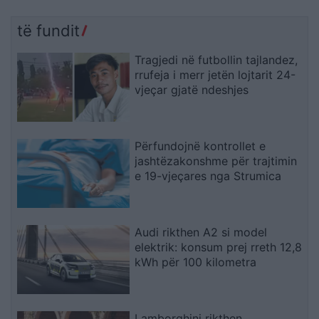
të fundit
Tragjedi në futbollin tajlandez,
rrufeja i merr jetën lojtarit 24-
vjeçar gjatë ndeshjes
Përfundojnë kontrollet e
jashtëzakonshme për trajtimin
e 19-vjeçares nga Strumica
Audi rikthen A2 si model
elektrik: konsum prej rreth 12,8
kWh për 100 kilometra
Lamborghini rikthen