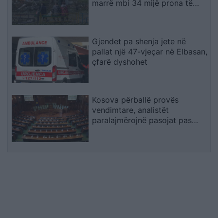
marrë mbi 34 mijë prona të
ukrainasve në zonat e
pushtuara
Gjendet pa shenja jete në
pallat një 47-vjeçar në Elbasan,
çfarë dyshohet
Kosova përballë provës
vendimtare, analistët
paralajmërojnë pasojat pas
mungesës së marrëveshjes
Kurti–Abdixhiku