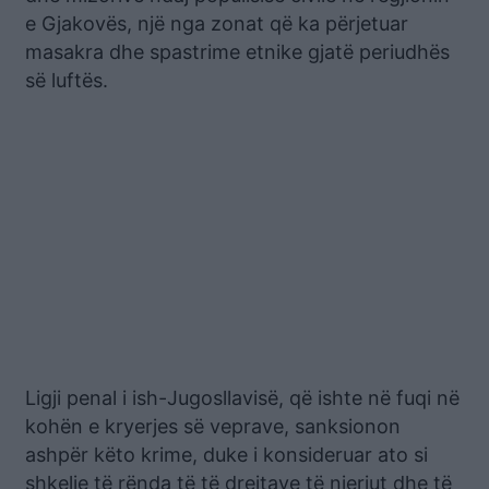
e Gjakovës, një nga zonat që ka përjetuar
masakra dhe spastrime etnike gjatë periudhës
së luftës.
Ligji penal i ish-Jugosllavisë, që ishte në fuqi në
kohën e kryerjes së veprave, sanksionon
ashpër këto krime, duke i konsideruar ato si
shkelje të rënda të të drejtave të njeriut dhe të