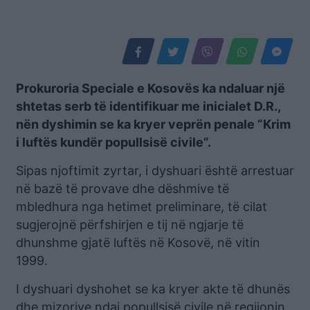
Prokuroria Speciale e Kosovës ka ndaluar një
shtetas serb të identifikuar me inicialet D.R.,
nën dyshimin se ka kryer veprën penale “Krim
i luftës kundër popullsisë civile”.
Sipas njoftimit zyrtar, i dyshuari është arrestuar
në bazë të provave dhe dëshmive të
mbledhura nga hetimet preliminare, të cilat
sugjerojnë përfshirjen e tij në ngjarje të
dhunshme gjatë luftës në Kosovë, në vitin
1999.
I dyshuari dyshohet se ka kryer akte të dhunës
dhe mizorive ndaj popullsisë civile në regjionin