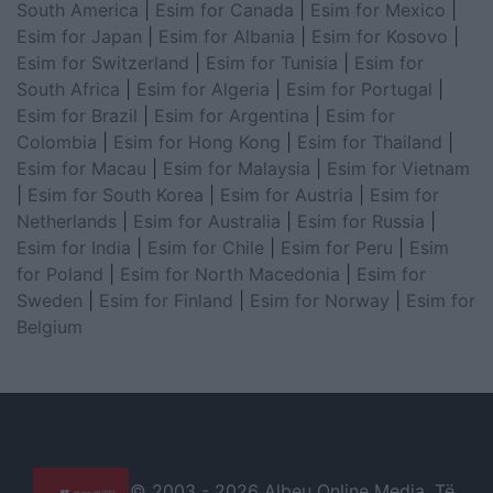
South America
|
Esim for Canada
|
Esim for Mexico
|
Esim for Japan
|
Esim for Albania
|
Esim for Kosovo
|
Esim for Switzerland
|
Esim for Tunisia
|
Esim for
South Africa
|
Esim for Algeria
|
Esim for Portugal
|
Esim for Brazil
|
Esim for Argentina
|
Esim for
Colombia
|
Esim for Hong Kong
|
Esim for Thailand
|
Esim for Macau
|
Esim for Malaysia
|
Esim for Vietnam
|
Esim for South Korea
|
Esim for Austria
|
Esim for
Netherlands
|
Esim for Australia
|
Esim for Russia
|
Esim for India
|
Esim for Chile
|
Esim for Peru
|
Esim
for Poland
|
Esim for North Macedonia
|
Esim for
Sweden
|
Esim for Finland
|
Esim for Norway
|
Esim for
Belgium
© 2003 -
2026 Albeu Online Media. Të