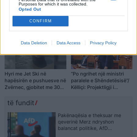
Horoskopi 7 Gusht 2026/
Nga gëzimi i dasmës te
Purposes for which it was collected.
Opted Out
Çfarë kanë rezervuar yjet
dhimbja e madhe, Arianit
për secilën shenjë?
Çetaj gjendet i pajetë në
CONFIRM
Pejë
Data Deletion
Data Access
Privacy Policy
Hyri me Jet Ski në
“Po ngrihet një ministri
hapësirën e pushuesve në
paralele e Shëndetësisë”/
Zvërnec, gjobitet me 300
Këlliçi: Projektligji i
mijë lekë drejtuesi
shtatorit i hap rrugë
monopolit, SPAK të
të fundit
ndërhyjë
Pakënaqësia e theksuar me
qeverinë Merz ndryshon
balancat politike, AfD
parakalon CDU/CSU-në me