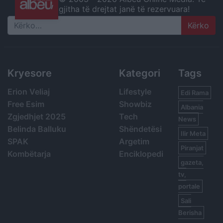
gjitha të drejtat janë të rezervuara!
Search
Kryesore
Kategori
Tags
Erion Veliaj
Lifestyle
Edi Rama
Free Esim
Showbiz
Albania
Zgjedhjet 2025
Tech
News
Belinda Balluku
Shëndetësi
Ilir Meta
SPAK
Argetim
Piranjat
Kombëtarja
Enciklopedi
gazeta,
tv,
portale
Sali
Berisha