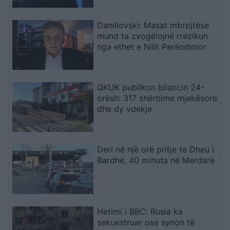
rekord historik
Danillovski: Masat mbrojtëse
mund ta zvogëlojnë rrezikun
nga ethet e Nilit Perëndimor
QKUK publikon bilancin 24-
orësh: 317 shërbime mjekësore
dhe dy vdekje
Deri në një orë pritje te Dheu i
Bardhë, 40 minuta në Merdarë
Hetimi i BBC: Rusia ka
sekuestruar ose synon të