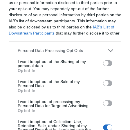
us or personal information disclosed to third parties prior to
me Infantinon, federata
blihen e shiten dollari dhe
your opt-out. You may separately opt-out of the further
del me deklaratë zyrtare:
euro, çfarë ndodh me
disclosure of your personal information by third parties on the
Model transparent
monedhat e tjera
IAB’s list of downstream participants. This information may
also be disclosed by us to third parties on the
IAB’s List of
Downstream Participants
that may further disclose it to other
third parties.
Personal Data Processing Opt Outs
I want to opt-out of the Sharing of my
personal data.
Flakët përfshijnë banesën
“Meta” gjobitet me 567
Opted In
dykatëshe në Fier,
milionë dollarë të tjerë për
shkaktohen dëme të
sigurinë e fëmijëve,
I want to opt-out of the Sale of my
konsiderueshme
kompania: Do ta apelojmë
Personal Data.
Opted In
I want to opt-out of processing my
Personal Data for Targeted Advertising.
Opted In
I want to opt-out of Collection, Use,
Retention, Sale, and/or Sharing of my
Personal Data that Is Unrelated with the