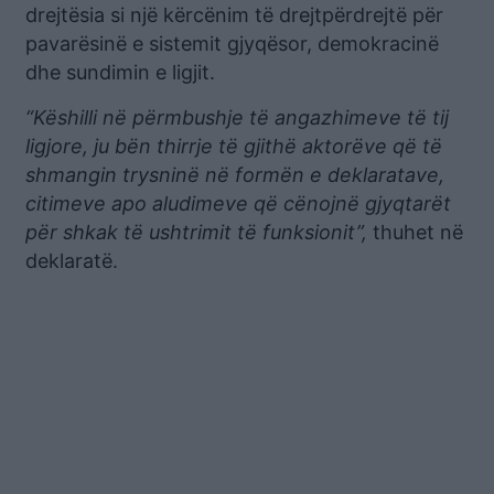
drejtësia si një kërcënim të drejtpërdrejtë për
pavarësinë e sistemit gjyqësor, demokracinë
dhe sundimin e ligjit.
“Këshilli në përmbushje të angazhimeve të tij
ligjore, ju bën thirrje të gjithë aktorëve që të
shmangin trysninë në formën e deklaratave,
citimeve apo aludimeve që cënojnë gjyqtarët
për shkak të ushtrimit të funksionit”,
thuhet në
deklaratë.