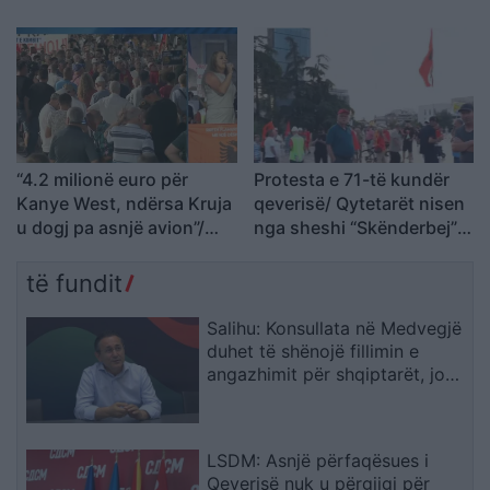
Tiranë: Rama dorëhiqu,
larta
Shqipëria kërkon
revolucion
“4.2 milionë euro për
Protesta e 71-të kundër
Kanye West, ndërsa Kruja
qeverisë/ Qytetarët nisen
u dogj pa asnjë avion”/
nga sheshi “Skënderbej”
Shqiptarja e Diasporës:
drejt Kryeministrisë, Rama
Na detyruan të
të japë dorëheqjen
të fundit
largoheshim, por po
rikthehemi për ta
Salihu: Konsullata në Medvegjë
çrrënjosur këtë politikë
duhet të shënojë fillimin e
angazhimit për shqiptarët, jo
fundin e tij
LSDM: Asnjë përfaqësues i
Qeverisë nuk u përgjigj për