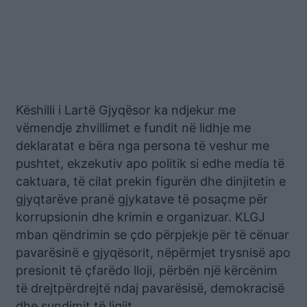
Këshilli i Lartë Gjyqësor ka ndjekur me
vëmendje zhvillimet e fundit në lidhje me
deklaratat e bëra nga persona të veshur me
pushtet, ekzekutiv apo politik si edhe media të
caktuara, të cilat prekin figurën dhe dinjitetin e
gjyqtarëve pranë gjykatave të posaçme për
korrupsionin dhe krimin e organizuar. KLGJ
mban qëndrimin se çdo përpjekje për të cënuar
pavarësinë e gjyqësorit, nëpërmjet trysnisë apo
presionit të çfarëdo lloji, përbën një kërcënim
të drejtpërdrejtë ndaj pavarësisë, demokracisë
dhe sundimit të ligjit.