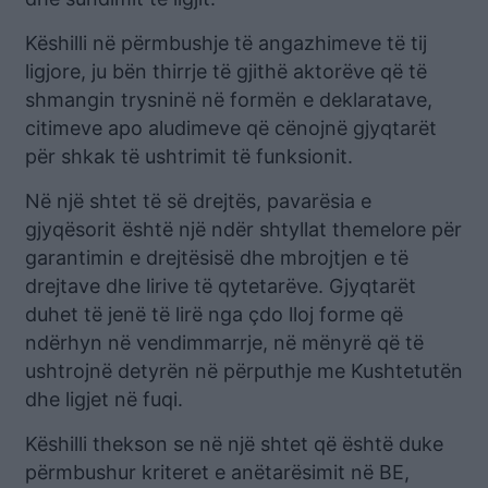
Këshilli në përmbushje të angazhimeve të tij
ligjore, ju bën thirrje të gjithë aktorëve që të
shmangin trysninë në formën e deklaratave,
citimeve apo aludimeve që cënojnë gjyqtarët
për shkak të ushtrimit të funksionit.
Në një shtet të së drejtës, pavarësia e
gjyqësorit është një ndër shtyllat themelore për
garantimin e drejtësisë dhe mbrojtjen e të
drejtave dhe lirive të qytetarëve. Gjyqtarët
duhet të jenë të lirë nga çdo lloj forme që
ndërhyn në vendimmarrje, në mënyrë që të
ushtrojnë detyrën në përputhje me Kushtetutën
dhe ligjet në fuqi.
Këshilli thekson se në një shtet që është duke
përmbushur kriteret e anëtarësimit në BE,