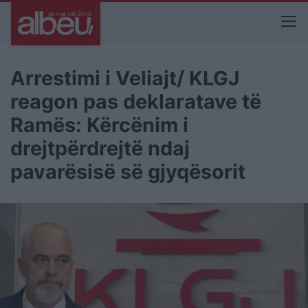
Arrestimi i Veliajt/ KLGJ
reagon pas deklaratave të
Ramës: Kërcënim i
drejtpërdrejtë ndaj
pavarësisë së gjyqësorit