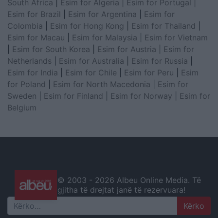
South Africa
|
Esim for Algeria
|
Esim for Portugal
|
Esim for Brazil
|
Esim for Argentina
|
Esim for
Colombia
|
Esim for Hong Kong
|
Esim for Thailand
|
Esim for Macau
|
Esim for Malaysia
|
Esim for Vietnam
|
Esim for South Korea
|
Esim for Austria
|
Esim for
Netherlands
|
Esim for Australia
|
Esim for Russia
|
Esim for India
|
Esim for Chile
|
Esim for Peru
|
Esim
for Poland
|
Esim for North Macedonia
|
Esim for
Sweden
|
Esim for Finland
|
Esim for Norway
|
Esim for
Belgium
© 2003 -
2026 Albeu Online Media. Të
gjitha të drejtat janë të rezervuara!
Search