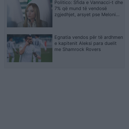
Politico: Sfida e Vannacci-t dhe
7% që mund të vendosë
zgjedhjet, arsyet pse Meloni
ashpërson qëndrimin për
emigracionin
Egnatia vendos për të ardhmen
e kapitenit Aleksi para duelit
me Shamrock Rovers