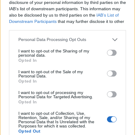
disclosure of your personal information by third parties on the
IAB’s list of downstream participants. This information may
Shtuar
më
12.02.2025 14:47
also be disclosed by us to third parties on the
IAB’s List of
Downstream Participants
that may further disclose it to other
Tags:
,
,
,
deklarata
KLGJ
rama
reagon
third parties.
Personal Data Processing Opt Outs
I want to opt-out of the Sharing of my
personal data.
Opted In
I want to opt-out of the Sale of my
Personal Data.
Opted In
I want to opt-out of processing my
Personal Data for Targeted Advertising.
Opted In
Jeta jote kaq e pati/ Sherri
Plas me mbrojtësin e
I want to opt-out of Collection, Use,
Retention, Sale, and/or Sharing of my
mes të dënuarve në
Kombëtares! Refuzoi të
Personal Data that Is Unrelated with the
burgun e Fierit, zbardhet
luante, trajneri tregon
Purposes for which it was collected.
Opted Out
dëshmia e Denis Bajrit:
prapaskenat që dërguan