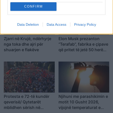
Urdhrin për të më sulmuar
në vendimin drastik
CONFIRM
e dha Ibrahim Lici…
Data Deletion
Data Access
Privacy Policy
Zjarri në Krujë, ndërhyrje
Elon Musk prezanton
nga toka dhe ajri për
“Terafab”, fabrika e çipave
shuarjen e flakëve
që pritet të jetë 50 herë
më e madhe se Pentagoni
Protesta e 72-të kundër
Njihuni me parashikimin e
qeverisë/ Qytetarët
motit 10 Gusht 2026,
mblidhen sërish në
vijojnë temperaturat e