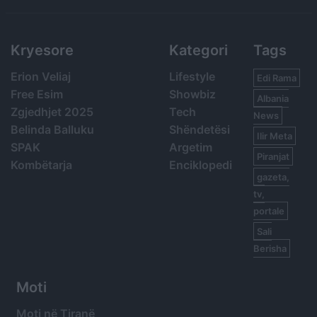
Kryesore
Kategori
Tags
Erion Veliaj
Lifestyle
Edi Rama
Free Esim
Showbiz
Albania
Zgjedhjet 2025
Tech
News
Belinda Balluku
Shëndetësi
Ilir Meta
SPAK
Argetim
Piranjat
Kombëtarja
Enciklopedi
gazeta,
tv,
portale
Sali
Berisha
Moti
Moti në Tiranë