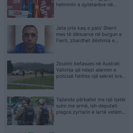
helmimin e qytetarëve në
Gostivar
Jeta jote kaq e pati/ Sherri
mes të dënuarve në burgun e
Fierit, zbardhet dëshmia e
Denis Bajrit: Urdhrin për të më
sulmuar e dha Ibrahim Lici…
Zbulimi befasues në Australi:
Valixhja që ndezi alarmin e
policisë fshihte një sekret krejt
tjetër
Tajlanda përballet me një tjetër
sulm me armë, ish-deputeti
plagos zyrtarin e lartë vetëm
tre ditë pas masakrës me 7
viktima