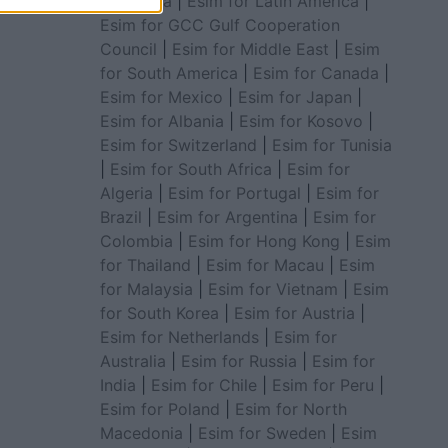
for Africa
|
Esim for Latin America
|
Esim for GCC Gulf Cooperation
Council
|
Esim for Middle East
|
Esim
for South America
|
Esim for Canada
|
Esim for Mexico
|
Esim for Japan
|
Esim for Albania
|
Esim for Kosovo
|
Esim for Switzerland
|
Esim for Tunisia
|
Esim for South Africa
|
Esim for
Algeria
|
Esim for Portugal
|
Esim for
Brazil
|
Esim for Argentina
|
Esim for
Colombia
|
Esim for Hong Kong
|
Esim
for Thailand
|
Esim for Macau
|
Esim
for Malaysia
|
Esim for Vietnam
|
Esim
for South Korea
|
Esim for Austria
|
Esim for Netherlands
|
Esim for
Australia
|
Esim for Russia
|
Esim for
India
|
Esim for Chile
|
Esim for Peru
|
Esim for Poland
|
Esim for North
Macedonia
|
Esim for Sweden
|
Esim