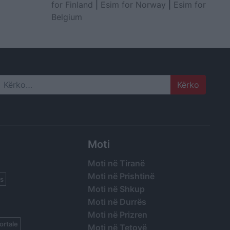
for Finland
|
Esim for Norway
|
Esim for
Belgium
Search
Moti
Moti në Tiranë
Moti në Prishtinë
s
Moti në Shkup
Moti në Durrës
Moti në Prizren
ortale
Moti në Tetovë