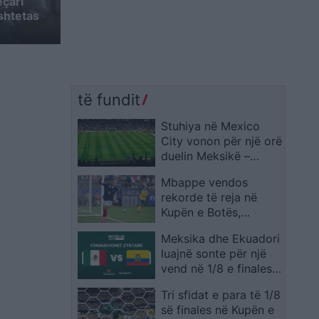
eçari
shtetas
të fundit
Stuhiya në Mexico
City vonon për një orë
duelin Meksikë –
Ekuador në “Azteca”
Mbappe vendos
rekorde të reja në
Kupën e Botës,
francezi lë pas edhe
Meksika dhe Ekuadori
emra legjendarë
luajnë sonte për një
vend në 1/8 e finales,
publikohen
Tri sfidat e para të 1/8
formacionet zyrtare
së finales në Kupën e