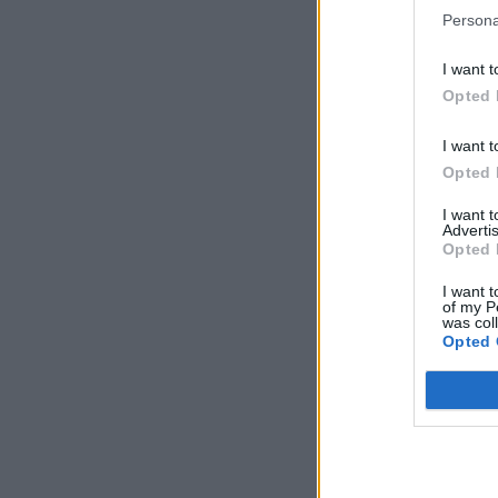
Persona
I want t
Opted 
I want t
Opted 
I want 
Advertis
Opted 
I want t
of my P
was col
Opted 