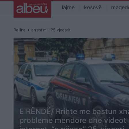
lajme
kosovë
maqed
keyboard_arrow_right
Ballina
arrestimi i 25 vjecarit
E RËNDË/ Rrihte me bastun xh
probleme mendore dhe videot 