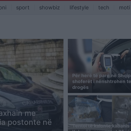
oni
sport
showbiz
lifestyle
tech
moti
Për herë të parë në Shqip
shoferët i nënshtrohen tes
drogës
axhain me
ia postonte në
Tentoi të kalonte kabanis