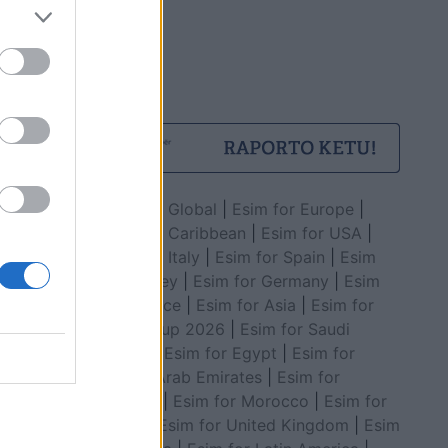
Esim for Global
|
Esim for Europe
|
Esim for Caribbean
|
Esim for USA
|
Esim for Italy
|
Esim for Spain
|
Esim
for Turkey
|
Esim for Germany
|
Esim
for Greece
|
Esim for Asia
|
Esim for
World Cup 2026
|
Esim for Saudi
Arabia
|
Esim for Egypt
|
Esim for
United Arab Emirates
|
Esim for
Balkans
|
Esim for Morocco
|
Esim for
China
|
Esim for United Kingdom
|
Esim