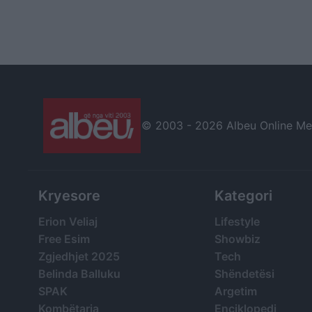
© 2003 -
2026 Albeu Online Medi
Kryesore
Kategori
Erion Veliaj
Lifestyle
Free Esim
Showbiz
Zgjedhjet 2025
Tech
Belinda Balluku
Shëndetësi
SPAK
Argetim
Kombëtarja
Enciklopedi