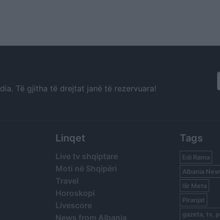
a. Të gjitha të drejtat janë të rezervuara!
Linqet
Tags
Live tv shqiptare
Edi Rama
Moti në Shqipëri
Albania New
Travel
Ilir Meta
Horoskopi
Piranjat
Livescore
gazeta, tv, p
News from Albania