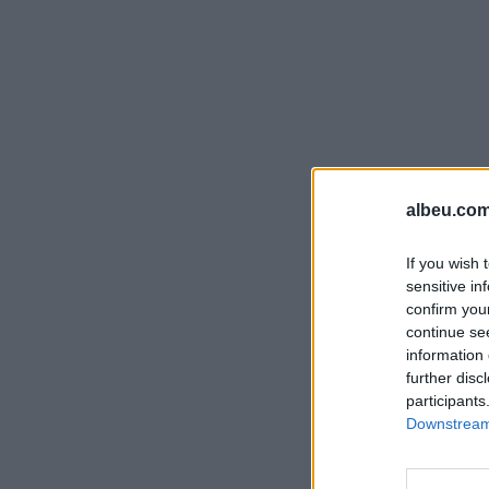
albeu.com
If you wish 
sensitive in
confirm you
continue se
information 
further disc
participants
Downstream 