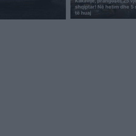
Kakavijë, prangoset 25 vj
shqiptar! Në hetim dhe 5 
të huaj