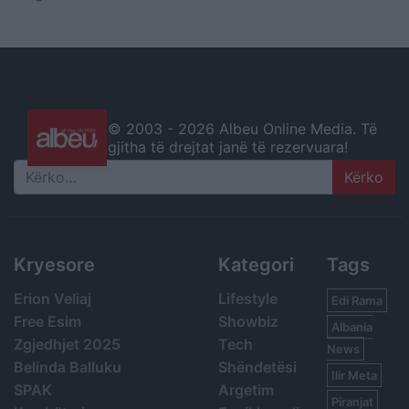
© 2003 -
2026 Albeu Online Media. Të
gjitha të drejtat janë të rezervuara!
Search
Kryesore
Kategori
Tags
Erion Veliaj
Lifestyle
Edi Rama
Free Esim
Showbiz
Albania
Zgjedhjet 2025
Tech
News
Belinda Balluku
Shëndetësi
Ilir Meta
SPAK
Argetim
Piranjat