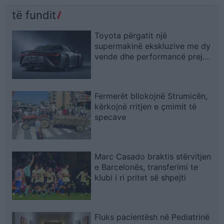
të fundit
Toyota përgatit një
supermakinë ekskluzive me dy
vende dhe performancë prej
“bishe
Fermerët bllokojnë Strumicën,
kërkojnë rritjen e çmimit të
specave
Marc Casado braktis stërvitjen
e Barcelonës, transferimi te
klubi i ri pritet së shpejti
Fluks pacientësh në Pediatrinë