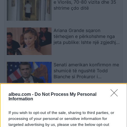
e Vlorës, 70-80 vizita dhe 35
shtrime çdo ditë
Ariana Grande sqaron
tërheqjen e përkohshme nga
jeta publike: Ishte një zgjedhje
e menduar prej kohësh
Senati amerikan konfirmon me
shumicë të ngushtë Todd
Blanche si Prokuror i
Përgjithshëm i SHBA-së
albeu.com -
Do Not Process My Personal
Konflikti në Spille rrezikoi të
Information
përfundonte me vrasje, kapet
31-vjeçari me kallashnikov
If you wish to opt-out of the sale, sharing to third parties, or
processing of your personal or sensitive information for
targeted advertising by us, please use the below opt-out