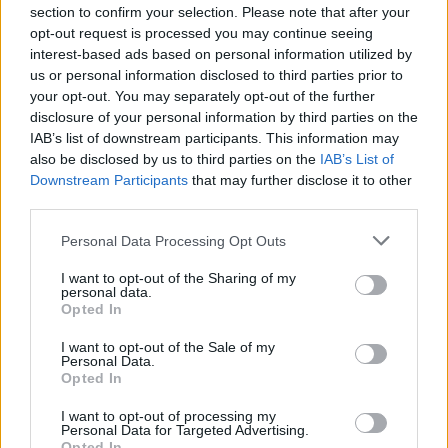
section to confirm your selection. Please note that after your
opt-out request is processed you may continue seeing
interest-based ads based on personal information utilized by
us or personal information disclosed to third parties prior to
your opt-out. You may separately opt-out of the further
disclosure of your personal information by third parties on the
IAB’s list of downstream participants. This information may
also be disclosed by us to third parties on the
IAB’s List of
Downstream Participants
that may further disclose it to other
third parties.
Personal Data Processing Opt Outs
I want to opt-out of the Sharing of my
personal data.
Opted In
I want to opt-out of the Sale of my
Personal Data.
Opted In
Esim for Global
|
Esim for Europe
|
Esim for Caribbean
|
Esim for USA
|
Esim for Italy
|
Esim for Spain
|
Esim
I want to opt-out of processing my
Personal Data for Targeted Advertising.
for Turkey
|
Esim for Germany
|
Esim for Greece
|
Esim
Opted In