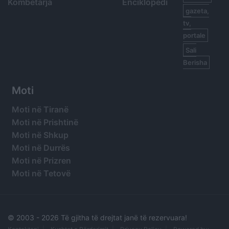
Kombëtarja
Enciklopedi
gazeta,
tv,
portale
Sali
Berisha
Moti
Moti në Tiranë
Moti në Prishtinë
Moti në Shkup
Moti në Durrës
Moti në Prizren
Moti në Tetovë
© 2003 -
2026 Të gjitha të drejtat janë të rezervuara!