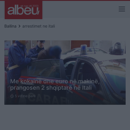
keyboard_arrow_right
Ballina
arrestimet ne itali
Me kokainë dhe euro në makinë,
prangosen 2 shqiptarë në Itali
5 vit me parë
schedule