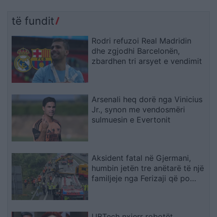
të fundit
Rodri refuzoi Real Madridin
dhe zgjodhi Barcelonën,
zbardhen tri arsyet e vendimit
Arsenali heq dorë nga Vinicius
Jr., synon me vendosmëri
sulmuesin e Evertonit
Aksident fatal në Gjermani,
humbin jetën tre anëtarë të një
familjeje nga Ferizaji që po
ktheheshin nga Kosova
UBTech nxjerr robotët