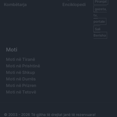
Piranjat
Kombëtarja
Enciklopedi
gazeta,
tv,
portale
Sali
Berisha
Moti
Moti në Tiranë
Moti në Prishtinë
Moti në Shkup
Moti në Durrës
Moti në Prizren
Moti në Tetovë
© 2003 -
2026 Të gjitha të drejtat janë të rezervuara!