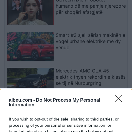
humanoidë me pamje njerëzore
për shoqëri afatgjatë
Smart #2 sjell sërish makinën e
vogël urbane elektrike me dy
vende
Mercedes-AMG CLA 45
elektrik thyen rekordin e klasës
së tij në Nürburgring
albeu.com -
Do Not Process My Personal
Information
Teleskopi më i fuqishëm diellor
zbulon vorbullat që ndikojnë
në motin hapësinor dhe Tokë
If you wish to opt-out of the sale, sharing to third parties, or
processing of your personal or sensitive information for
targeted advertising by us, please use the below opt-out