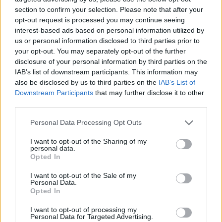
section to confirm your selection. Please note that after your
opt-out request is processed you may continue seeing
interest-based ads based on personal information utilized by
us or personal information disclosed to third parties prior to
your opt-out. You may separately opt-out of the further
disclosure of your personal information by third parties on the
IAB’s list of downstream participants. This information may
also be disclosed by us to third parties on the
IAB’s List of
Downstream Participants
that may further disclose it to other
third parties.
Personal Data Processing Opt Outs
I want to opt-out of the Sharing of my
personal data.
Opted In
I want to opt-out of the Sale of my
Personal Data.
Opted In
Esim for Global
|
Esim for Europe
|
Esim for Caribbean
|
Esim for USA
|
Esim for Italy
|
Esim for Spain
|
Esim
I want to opt-out of processing my
Personal Data for Targeted Advertising.
for Turkey
|
Esim for Germany
|
Esim for Greece
|
Esim