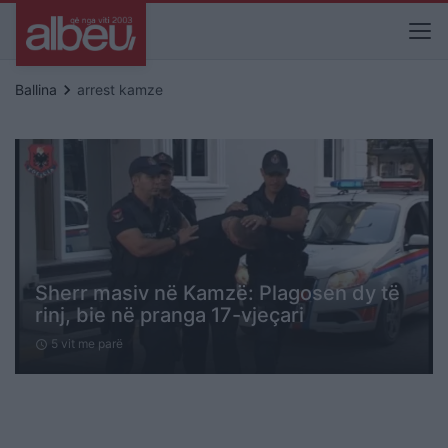
keyboard_arrow_right
Ballina
arrest kamze
Sherr masiv në Kamzë: Plagosen dy të
rinj, bie në pranga 17-vjeçari
5 vit me parë
schedule