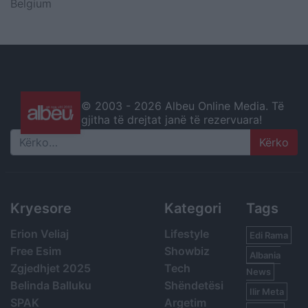
Belgium
© 2003 -
2026 Albeu Online Media. Të
gjitha të drejtat janë të rezervuara!
Search
Kryesore
Kategori
Tags
Erion Veliaj
Lifestyle
Edi Rama
Free Esim
Showbiz
Albania
Zgjedhjet 2025
Tech
News
Belinda Balluku
Shëndetësi
Ilir Meta
SPAK
Argetim