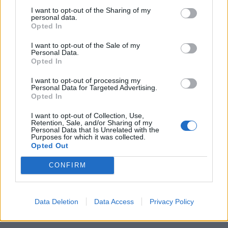
Një ngjarje e rëndë ka
I want to opt-out of the Sharing of my
“Më zhveshi”, rrëfehet
ndodhur në Sarandë, ku
personal data.
vajza te “Piranjat”: Babai
një vajzë 17-vjeçare nga
Opted In
ka abuzuar me mua dhe
Saransa akuzoi një 72-
motrën
vjeçar se kishte abuzuar
I want to opt-out of the Sale of my
Personal Data.
seksualisht me të që prej
Opted In
moshës 13-vjeçare.
Madje kur vajza minore
I want to opt-out of processing my
është marrë në pyetje
Personal Data for Targeted Advertising.
nga oficere të policisë
Opted In
dhe psikologes, ajo
Anëtari i Fressh Sarandë
përveç emrit të 72-
I want to opt-out of Collection, Use,
shantazhon vajzën
Retention, Sale, and/or Sharing of my
vjeçarit me inicialet B.T.,
Personal Data that Is Unrelated with the
minorene për video
ka…
Purposes for which it was collected.
intime, shfaqej si
Opted Out
menaxher Vip-ash
CONFIRM
Data Deletion
Data Access
Privacy Policy