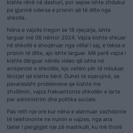
kishte rënë në dashuri, por sepse ishte zhdukur
pa gjurmë ndersa e prisnin që të dilte nga
shkolla.
Nëna e vajzës tregon se 18 vjeçarja, ishte
larguar më 08 nëntor 2024. Vajza kishte shkuar
në shkollë e shoqëruar nga vëllai i saj, e teksa e
prisnin të dilte, ajo ishte larguar. Më parë vajza i
kishte dërguar nënës video që ishte në
ambjentet e shkollës, kjo vetëm për të mbuluar
lëvizjet që kishte bërë. Duhet te sqarojmë, se
pavaresisht problemeve qe kishte me
zhvillimin, vajza frekuentonte shkollën e larte
per administrim dhe politika sociale.
Pas reth nje ore kur nëna e alarmuar vazhdonte
të telefononte ne numin e vajzes, nga ana
tjeter i pergjigjet nje zë mashkulli, ku më thotë