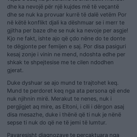
dhe ka nevojë për një kujdes më të veçantë
dhe se nuk ka provuar kurrë të dalë vetëm Por
në këtë konflikt djali ka dëshmuar se i merr te
gjitha per baze dhe se nuk ka nevoje per asgje!
Kjo ne fakt, ishte ajo që çdo nëne do te donte
te dëgjonte per femijen e saj. Por disa pasiguri
kesaj zonje i vinin ne mend, ndoshta edhe per
shkak te shpejtesise me te cilen ndodhen
gjerat.
Duke dyshuar se ajo mund te trajtohet keq.
Mund te perdoret keq nga ata persona që ende
nuk njihnin mirë. Merakut te nenes, nuk i
pergjigjet aq mire, as Eltoni, i cili i dërgon asaj
disa mesazhe, duke i thënë që ti nuk je nënë
sepse ti nuk do që ne të jemi të lumtur.
Pavaresisht diagnozave te percaktuara nga