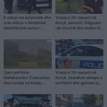
E ndoqi me automatik dhe
Vrasja e 20-vjeçarit në
vrau mikun e fëmijërisë,
Korçë, banorët: Dëgjuam
identifikohet autori i
një zhurmë dhe dolëm të
dyshuar që është në
shihnim çfarë kishte
kërkim
ndodhur
Zjarri përfshin
Vrasja e 20-vjeçarit në
Mallakastrën/ Evakuohen
Korçë, zbardhen detajet e
disa familje në Koilac,
konfliktit dhe gjendet një
flakët afrohen pranë
thikë pranë viktimës
banesave