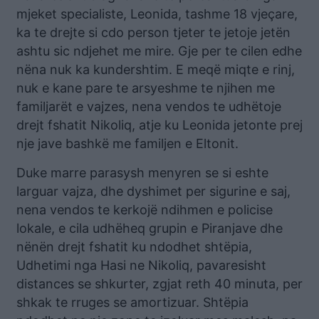
mjeket specialiste, Leonida, tashme 18 vjeçare,
ka te drejte si cdo person tjeter te jetoje jetën
ashtu sic ndjehet me mire. Gje per te cilen edhe
nëna nuk ka kundershtim. E meqë miqte e rinj,
nuk e kane pare te arsyeshme te njihen me
familjarët e vajzes, nena vendos te udhëtoje
drejt fshatit Nikoliq, atje ku Leonida jetonte prej
nje jave bashkë me familjen e Eltonit.
Duke marre parasysh menyren se si eshte
larguar vajza, dhe dyshimet per sigurine e saj,
nena vendos te kerkojë ndihmen e policise
lokale, e cila udhëheq grupin e Piranjave dhe
nënën drejt fshatit ku ndodhet shtëpia,
Udhetimi nga Hasi ne Nikoliq, pavaresisht
distances se shkurter, zgjat reth 40 minuta, per
shkak te rruges se amortizuar. Shtëpia