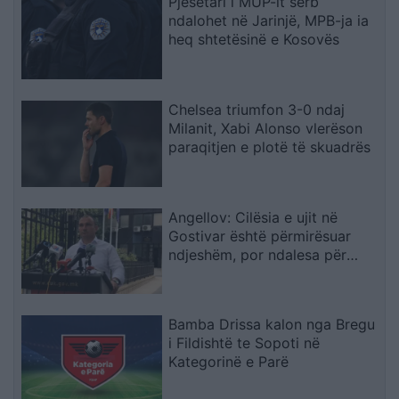
Pjesëtari i MUP-it serb
ndalohet në Jarinjë, MPB-ja ia
heq shtetësinë e Kosovës
Chelsea triumfon 3-0 ndaj
Milanit, Xabi Alonso vlerëson
paraqitjen e plotë të skuadrës
Angellov: Cilësia e ujit në
Gostivar është përmirësuar
ndjeshëm, por ndalesa për
konsum mbetet në fuqi
Bamba Drissa kalon nga Bregu
i Fildishtë te Sopoti në
Kategorinë e Parë