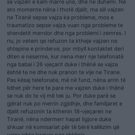
se vajzën e kam marre une, dhe ne duhemi. Në
ato momente nëna i thotë djalit, ma sill vajzen
ne Tiranë sepse vajza ka probleme, mos e
traumatizo sepse vajza vuan nga probleme te
shendetit mendor dhe nga problemi i zemres. I
riu, jo vetem qe refuzon ta ktheje vajzen ne
shtepine e prinderve, por mbyll kontaktet deri
diten e neserme, kur nena merr nje telefonatë
nga babai i 26 vjeçarit duke i thënë se vajza
është te ne dhe nuk pranon te vije ne Tirane.
Pas kësaj telefonate, më në fund, nëna arrin të
lidhet për here te pare me vajzen duke i thënë
se nuk do te vij më tek ju. Por duke parë se
gjërat nuk po merrin zgjidhje, dhe familjaret e
djalit refuzonin ta kthenin 18-vjeçaren ne
Tiranë, nëna ndermerr hapat ligjore duke
shkuar në komisariat për të bërë kallëzim që
vajza ishte larguar nga shtëpia