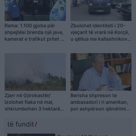
Rama: 1.100 gjoba për
Zbulohet identiteti i 20-
shpejtësi brenda një jave,
vjeçarit të vrarë në Korçë,
kamerat e trafikut pritet të
u qëllua me kallashnikov
nisin së shpejti
brenda një pallati
monitorimin
Zjarr në Gjirokastër/
Berisha shpreson te
Izolohet flaka në mal,
ambasadori i ri amerikan,
shkrumbohen 3 hektarë
por ashpërson qëndrimin
me shkurre e barishte në
ndaj SPAK-ut dhe
kufirin mes Golemit dhe
reformës territoriale
të fundit
Progonatit