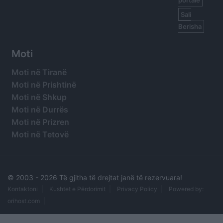
Sali
Berisha
Moti
Moti në Tiranë
Moti në Prishtinë
Moti në Shkup
Moti në Durrës
Moti në Prizren
Moti në Tetovë
© 2003 -
2026 Të gjitha të drejtat janë të rezervuara!
Kontaktoni
Kushtet e Përdorimit
Privacy Policy
Powered by:
orihost.com