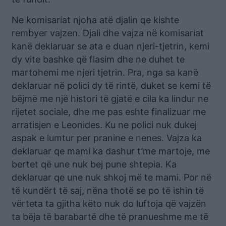
Ne komisariat njoha atë djalin qe kishte
rembyer vajzen. Djali dhe vajza në komisariat
kanë deklaruar se ata e duan njeri-tjetrin, kemi
dy vite bashke që flasim dhe ne duhet te
martohemi me njeri tjetrin. Pra, nga sa kanë
deklaruar në polici dy të rintë, duket se kemi të
bëjmë me një histori të gjatë e cila ka lindur ne
rijetet sociale, dhe me pas eshte finalizuar me
arratisjen e Leonides. Ku ne polici nuk dukej
aspak e lumtur per pranine e nenes. Vajza ka
deklaruar qe mami ka dashur t’me martoje, me
bertet që une nuk bej pune shtepia. Ka
deklaruar qe une nuk shkoj më te mami. Por në
të kundërt të saj, nëna thotë se po të ishin të
vërteta ta gjitha këto nuk do luftoja që vajzën
ta bëja të barabartë dhe të pranueshme me të