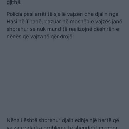
gjithë.
Policia pasi arriti të sjellë vajzën dhe djalin nga
Hasi në Tiranë, bazuar në moshën e vajzës janë
shprehur se nuk mund të realizojnë dëshirën e
nënës që vajza të qëndrojë.
Nëna i është shprehur djalit edhje një hertë që
vajza e sdaj ka probleme të shëndetit mendor