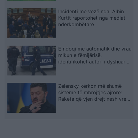
Incidenti me vezë ndaj Albin
Kurtit raportohet nga mediat
ndërkombëtare
E ndoqi me automatik dhe vrau
mikun e fëmijërisë,
identifikohet autori i dyshuar
që është në kërkim
Zelensky kërkon më shumë
sisteme të mbrojtjes ajrore:
Raketa që vjen drejt nesh vret
njerëz