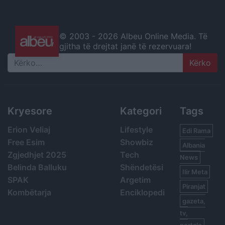
© 2003 -
2026 Albeu Online Media. Të
gjitha të drejtat janë të rezervuara!
Search
Kryesore
Kategori
Tags
Erion Veliaj
Lifestyle
Edi Rama
Free Esim
Showbiz
Albania
Zgjedhjet 2025
Tech
News
Belinda Balluku
Shëndetësi
Ilir Meta
SPAK
Argetim
Piranjat
Kombëtarja
Enciklopedi
gazeta,
tv,
portale