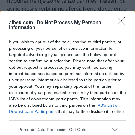
ndodhet ne nje zone te izoluar mes malesh, pa
asnje njesi sherbimi ne afersi. Nena duket ende
e papërgatitur emocionalisht të takohet me
albeu.com -
Do Not Process My Personal
personat qe mbajne vajzen e saj prej nje jave
Information
ne shtepi, prandaj e keshilluar nga punonjesja
sociale që na shogeron, preferon te prese ne
If you wish to opt-out of the sale, sharing to third parties, or
makine.
processing of your personal or sensitive information for
targeted advertising by us, please use the below opt-out
Nderkohë Piranjat nisen te mesojme te
section to confirm your selection. Please note that after your
opt-out request is processed you may continue seeing
verteten. Por a do të pranojë Leonida të
interest-based ads based on personal information utilized by
takohet dhe të kthehet në familje edhe një herë
us or personal information disclosed to third parties prior to
bashkë me nënën e saj?
your opt-out. You may separately opt-out of the further
disclosure of your personal information by third parties on the
IAB’s list of downstream participants. This information may
Lajme të ngjashme:
also be disclosed by us to third parties on the
IAB’s List of
Downstream Participants
that may further disclose it to other
”Ka edhe video”, flet i
third parties.
dashuri i vajzës 17
vjeçare: Si e zbulova që i
Personal Data Processing Opt Outs
moshuari abuzonte me të