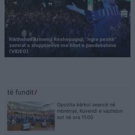
Rikthehet Armend Rexhepagiqi, “ngre peshë”
zemrat e shqiptarëve me hitet e pavdekshme
(VIDEO)
të fundit
Opozita kërkoi seancë në
mbrëmje, Kuvendi e vazhdon
sot në ora 11:00