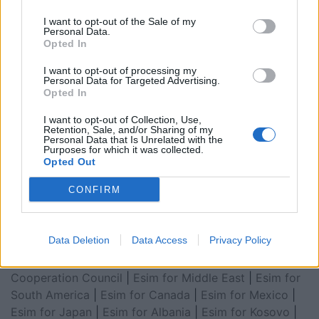
I want to opt-out of the Sale of my
Personal Data.
Opted In
I want to opt-out of processing my
Personal Data for Targeted Advertising.
Opted In
I want to opt-out of Collection, Use,
Retention, Sale, and/or Sharing of my
Personal Data that Is Unrelated with the
Esim for Global
|
Esim for Europe
|
Esim for Caribbean
Purposes for which it was collected.
|
Esim for USA
|
Esim for Italy
|
Esim for Spain
|
Esim
Opted Out
for Turkey
|
Esim for Germany
|
Esim for Greece
|
Esim
CONFIRM
for Asia
|
Esim for World Cup 2026
|
Esim for Saudi
Arabia
|
Esim for Egypt
|
Esim for United Arab
Emirates
|
Esim for Balkans
|
Esim for Morocco
|
Esim
Data Deletion
Data Access
Privacy Policy
for China
|
Esim for United Kingdom
|
Esim for Africa
|
Esim for Latin America
|
Esim for GCC Gulf
Cooperation Council
|
Esim for Middle East
|
Esim for
South America
|
Esim for Canada
|
Esim for Mexico
|
Esim for Japan
|
Esim for Albania
|
Esim for Kosovo
|