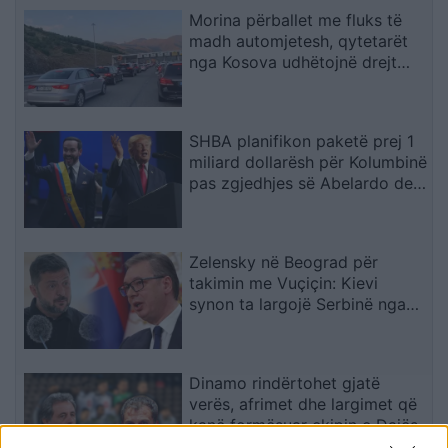
Morina përballet me fluks të
madh automjetesh, qytetarët
nga Kosova udhëtojnë drejt
bregdetit shqiptar
SHBA planifikon paketë prej 1
miliard dollarësh për Kolumbinë
pas zgjedhjes së Abelardo de
la Esprielës
Zelensky në Beograd për
takimin me Vuçiçin: Kievi
synon ta largojë Serbinë nga
kampi rus
Dinamo rindërtohet gjatë
verës, afrimet dhe largimet që
kanë formësuar ekipin e Dajës