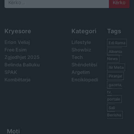
Search
Kryesore
Kategori
Tags
Erion Veliaj
Lifestyle
Edi Rama
Free Esim
Showbiz
Albania
Zgjedhjet 2025
Tech
News
Belinda Balluku
Shëndetësi
Ilir Meta
SPAK
Argetim
Piranjat
Kombëtarja
Enciklopedi
gazeta,
tv,
portale
Sali
Berisha
Moti