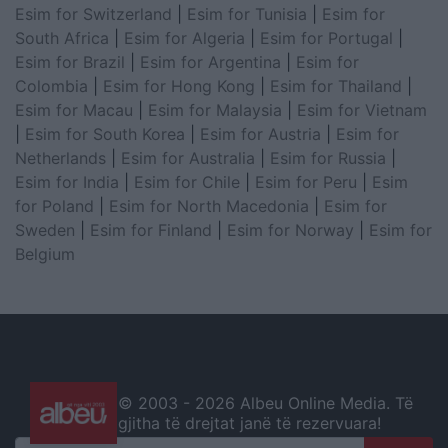
Esim for Switzerland
|
Esim for Tunisia
|
Esim for
South Africa
|
Esim for Algeria
|
Esim for Portugal
|
Esim for Brazil
|
Esim for Argentina
|
Esim for
Colombia
|
Esim for Hong Kong
|
Esim for Thailand
|
Esim for Macau
|
Esim for Malaysia
|
Esim for Vietnam
|
Esim for South Korea
|
Esim for Austria
|
Esim for
Netherlands
|
Esim for Australia
|
Esim for Russia
|
Esim for India
|
Esim for Chile
|
Esim for Peru
|
Esim
for Poland
|
Esim for North Macedonia
|
Esim for
Sweden
|
Esim for Finland
|
Esim for Norway
|
Esim for
Belgium
© 2003 -
2026 Albeu Online Media. Të
gjitha të drejtat janë të rezervuara!