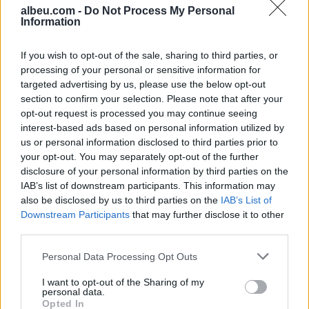
albeu.com -
Do Not Process My Personal
Information
Real Madridi shqyrton tre yje
të mesfushës pas dështimit me
If you wish to opt-out of the sale, sharing to third parties, or
Rodrin
processing of your personal or sensitive information for
targeted advertising by us, please use the below opt-out
section to confirm your selection. Please note that after your
opt-out request is processed you may continue seeing
Horoskopi 8 Gusht 2026/
interest-based ads based on personal information utilized by
Çfarë kanë rezervuar yjet për
us or personal information disclosed to third parties prior to
secilën shenjë?
your opt-out. You may separately opt-out of the further
disclosure of your personal information by third parties on the
IAB’s list of downstream participants. This information may
also be disclosed by us to third parties on the
IAB’s List of
Downstream Participants
that may further disclose it to other
third parties.
Personal Data Processing Opt Outs
I want to opt-out of the Sharing of my
personal data.
Opted In