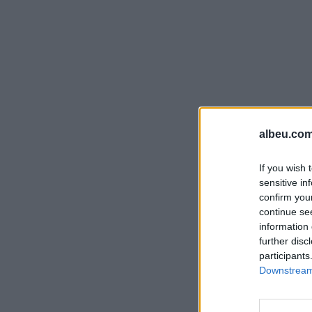
albeu.com
If you wish 
sensitive in
confirm you
continue se
information 
further disc
participants
Downstream 