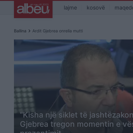
lajme
kosovë
maqed
keyboard_arrow_right
Ballina
Ardit Gjebrea onrella mutti
“Kisha një siklet të jashtëzako
Gjebrea tregon momentin e vës