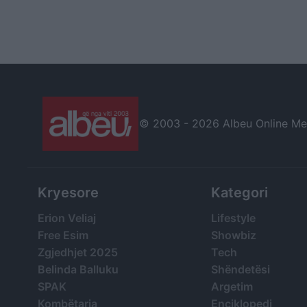
© 2003 -
2026 Albeu Online Medi
Kryesore
Kategori
Erion Veliaj
Lifestyle
Free Esim
Showbiz
Zgjedhjet 2025
Tech
Belinda Balluku
Shëndetësi
SPAK
Argetim
Kombëtarja
Enciklopedi