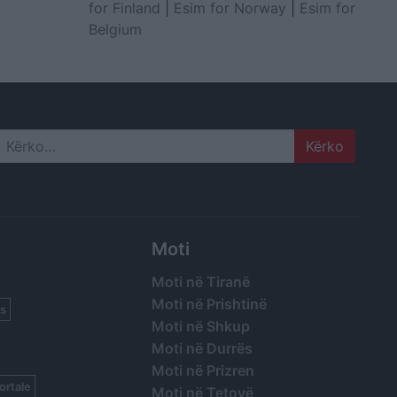
for Finland
|
Esim for Norway
|
Esim for
Belgium
Search
Moti
Moti në Tiranë
Moti në Prishtinë
s
Moti në Shkup
Moti në Durrës
Moti në Prizren
ortale
Moti në Tetovë