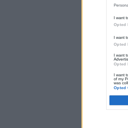
Persona
I want t
Opted 
I want t
Opted 
I want 
Advertis
Opted 
I want t
of my P
was col
Opted 