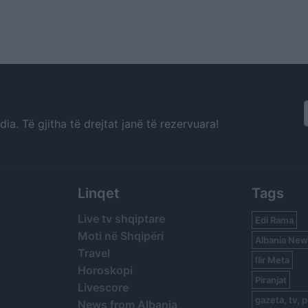
a. Të gjitha të drejtat janë të rezervuara!
Linqet
Tags
Live tv shqiptare
Edi Rama
Moti në Shqipëri
Albania New
Travel
Ilir Meta
Horoskopi
Piranjat
Livescore
gazeta, tv, p
News from Albania