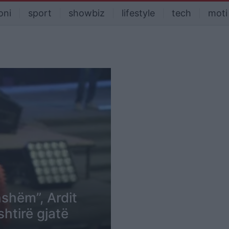
oni
sport
showbiz
lifestyle
tech
moti
nshëm”, Ardit
htirë gjatë