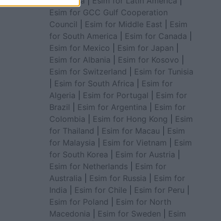
for Africa
|
Esim for Latin America
|
Esim for GCC Gulf Cooperation
Council
|
Esim for Middle East
|
Esim
for South America
|
Esim for Canada
|
Esim for Mexico
|
Esim for Japan
|
Esim for Albania
|
Esim for Kosovo
|
Esim for Switzerland
|
Esim for Tunisia
|
Esim for South Africa
|
Esim for
Algeria
|
Esim for Portugal
|
Esim for
Brazil
|
Esim for Argentina
|
Esim for
Colombia
|
Esim for Hong Kong
|
Esim
for Thailand
|
Esim for Macau
|
Esim
for Malaysia
|
Esim for Vietnam
|
Esim
for South Korea
|
Esim for Austria
|
Esim for Netherlands
|
Esim for
Australia
|
Esim for Russia
|
Esim for
India
|
Esim for Chile
|
Esim for Peru
|
Esim for Poland
|
Esim for North
Macedonia
|
Esim for Sweden
|
Esim