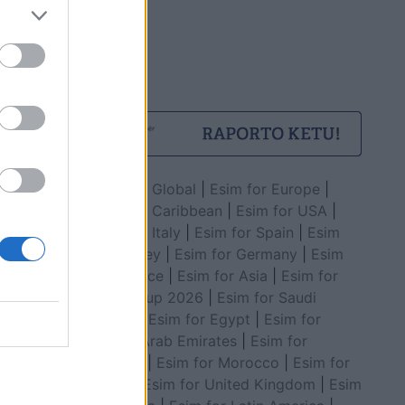
Esim for Global
|
Esim for Europe
|
Esim for Caribbean
|
Esim for USA
|
Esim for Italy
|
Esim for Spain
|
Esim
for Turkey
|
Esim for Germany
|
Esim
for Greece
|
Esim for Asia
|
Esim for
World Cup 2026
|
Esim for Saudi
Arabia
|
Esim for Egypt
|
Esim for
United Arab Emirates
|
Esim for
Balkans
|
Esim for Morocco
|
Esim for
China
|
Esim for United Kingdom
|
Esim