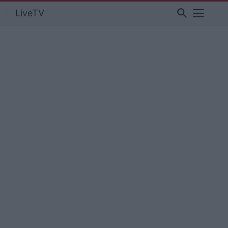
search
LiveTV