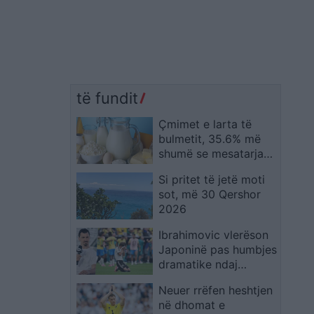
të fundit
Çmimet e larta të
bulmetit, 35.6% më
shumë se mesatarja
në 2025! Shqipëria e
Si pritet të jetë moti
treta në Europë
sot, më 30 Qershor
2026
Ibrahimovic vlerëson
Japoninë pas humbjes
dramatike ndaj
Brazilit: Meritonin më
Neuer rrëfen heshtjen
tepër
në dhomat e