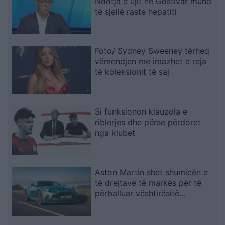
Ndotja e ujit në Gostivar mund
të sjellë raste hepatiti
Foto/ Sydney Sweeney tërheq
vëmendjen me imazhet e reja
të koleksionit të saj
Si funksionon klauzola e
riblerjes dhe përse përdoret
nga klubet
Aston Martin shet shumicën e
të drejtave të markës për të
përballuar vështirësitë
financiare