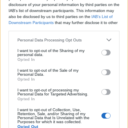
disclosure of your personal information by third parties on the
IAB’s list of downstream participants. This information may
also be disclosed by us to third parties on the
IAB’s List of
Downstream Participants
that may further disclose it to other
third parties.
Personal Data Processing Opt Outs
Eric Wendt ambasadori i
Horoskopi i sotëm, 8
I want to opt-out of the Sharing of my
ardhshëm i SHBA-së në
gusht 2026: Cilat janë
personal data.
Shqipëri, ambasada: Do të
shenjat më me fat
Opted In
përkrahë objektivat e
I want to opt-out of the Sale of my
Trump për NATO-n dhe
Personal Data.
sigurinë
Opted In
I want to opt-out of processing my
Personal Data for Targeted Advertising.
Opted In
I want to opt-out of Collection, Use,
Temperaturat arrijnë 40°C
Lushnjë, merr flakë
Retention, Sale, and/or Sharing of my
në Tiranë, vapë
furgoni me targa të
Personal Data that Is Unrelated with the
Purposes for which it was collected.
përvëluese edhe në
Maqedonisë së Veriut;
Opted Out