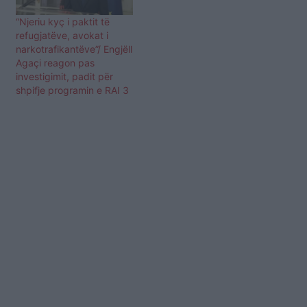
“Njeriu kyç i paktit të
refugjatëve, avokat i
narkotrafikantëve”/ Engjëll
Agaçi reagon pas
investigimit, padit për
shpifje programin e RAI 3