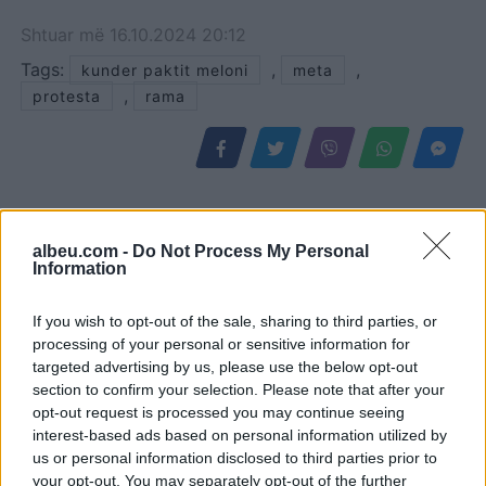
Shtuar
më
16.10.2024 20:12
Tags:
,
,
kunder paktit meloni
meta
,
protesta
rama
albeu.com -
Do Not Process My Personal
Information
If you wish to opt-out of the sale, sharing to third parties, or
processing of your personal or sensitive information for
targeted advertising by us, please use the below opt-out
section to confirm your selection. Please note that after your
Adelina Ismaili rikthehet
Aksident i rëndë në Papër,
opt-out request is processed you may continue seeing
me projekt të ri/ Zbulon
makina godet trasenë
interest-based ads based on personal information utilized by
bashkëpunimin surprizë
anësore të rrugës
us or personal information disclosed to third parties prior to
your opt-out. You may separately opt-out of the further
me Gimbo-n