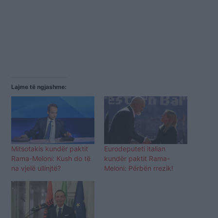
Lajme të ngjashme:
Mitsotakis kundër paktit
Eurodeputeti italian
Rama-Meloni: Kush do të
kundër paktit Rama-
na vjelë ullinjtë?
Meloni: Përbën rrezik!