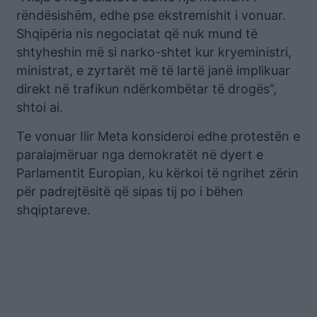
rëndësishëm, edhe pse ekstremishit i vonuar.
Shqipëria nis negociatat që nuk mund të
shtyheshin më si narko-shtet kur kryeministri,
ministrat, e zyrtarët më të lartë janë implikuar
direkt në trafikun ndërkombëtar të drogës”,
shtoi ai.
Te vonuar Ilir Meta konsideroi edhe protestën e
paralajmëruar nga demokratët në dyert e
Parlamentit Europian, ku kërkoi të ngrihet zërin
për padrejtësitë që sipas tij po i bëhen
shqiptareve.