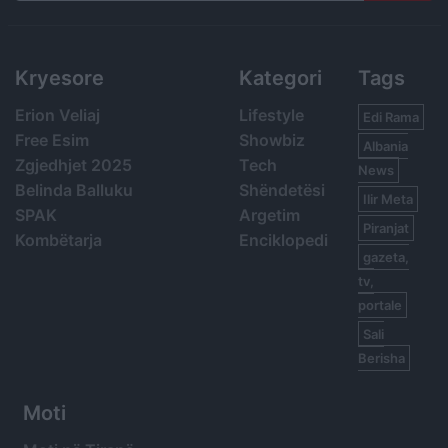
Search
Kryesore
Kategori
Tags
Erion Veliaj
Lifestyle
Edi Rama
Free Esim
Showbiz
Albania
Zgjedhjet 2025
Tech
News
Belinda Balluku
Shëndetësi
Ilir Meta
SPAK
Argetim
Piranjat
Kombëtarja
Enciklopedi
gazeta,
tv,
portale
Sali
Berisha
Moti