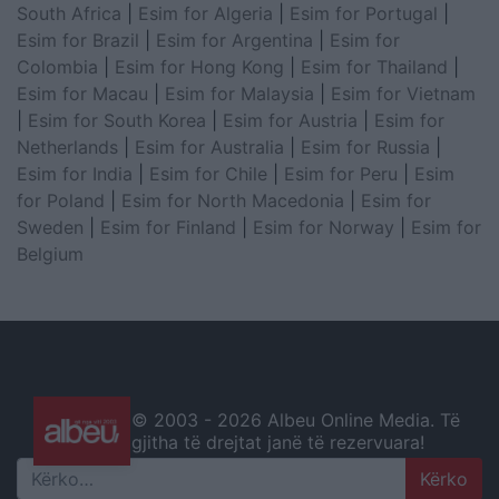
South Africa
|
Esim for Algeria
|
Esim for Portugal
|
Esim for Brazil
|
Esim for Argentina
|
Esim for
Colombia
|
Esim for Hong Kong
|
Esim for Thailand
|
Esim for Macau
|
Esim for Malaysia
|
Esim for Vietnam
|
Esim for South Korea
|
Esim for Austria
|
Esim for
Netherlands
|
Esim for Australia
|
Esim for Russia
|
Esim for India
|
Esim for Chile
|
Esim for Peru
|
Esim
for Poland
|
Esim for North Macedonia
|
Esim for
Sweden
|
Esim for Finland
|
Esim for Norway
|
Esim for
Belgium
© 2003 -
2026 Albeu Online Media. Të
gjitha të drejtat janë të rezervuara!