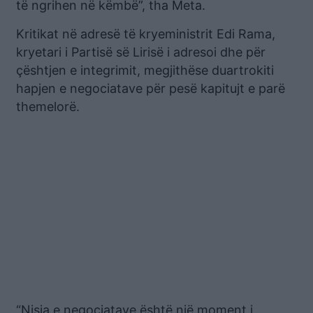
të ngrihen në këmbë”, tha Meta.
Kritikat në adresë të kryeministrit Edi Rama,
kryetari i Partisë së Lirisë i adresoi dhe për
çështjen e integrimit, megjithëse duartrokiti
hapjen e negociatave për pesë kapitujt e parë
themelorë.
“Nisja e negociatave është një moment i