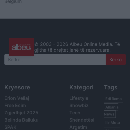
Belgium
© 2003 -
2026 Albeu Online Media. Të
gjitha të drejtat janë të rezervuara!
Search
Kryesore
Kategori
Tags
Erion Veliaj
Lifestyle
Edi Rama
Free Esim
Showbiz
Albania
Zgjedhjet 2025
Tech
News
Belinda Balluku
Shëndetësi
Ilir Meta
SPAK
Argetim