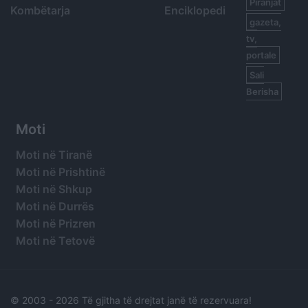
Piranjat
Kombëtarja
Enciklopedi
gazeta,
tv,
portale
Sali
Berisha
Moti
Moti në Tiranë
Moti në Prishtinë
Moti në Shkup
Moti në Durrës
Moti në Prizren
Moti në Tetovë
© 2003 -
2026 Të gjitha të drejtat janë të rezervuara!