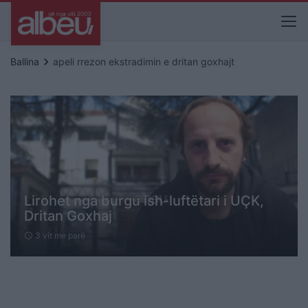
keyboard_arrow_right
Ballina
apeli rrezon ekstradimin e dritan goxhajt
Lirohet nga burgu ish-luftëtari i UÇK,
Dritan Goxhaj
3 vit me parë
schedule