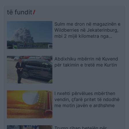
të fundit
Sulm me dron në magazinën e
Wildberries në Jekaterinburg,
mbi 2 mijë kilometra nga
Ukraina
Abdixhiku mbërrin në Kuvend
për takimin e tretë me Kurtin
I nxehti përvëlues mbërthen
vendin, çfarë pritet të ndodhë
me motin javën e ardhshme
Trump rihap betejën për