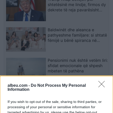
shtetësinë me lindje, firmos dy
dekrete të reja pavarësisht
pengesës në Gjykatën
Supreme
Baldwinët dhe aleanca e
pathyeshme familjare: si shtatë
fëmijë u bënë spiranca në
stuhinë më të fortë
Pensionimi nuk është vetëm liri:
sfidat emocionale që shpesh
mbeten të pathëna
albeu.com -
Do Not Process My Personal
Information
Senatorë amerikanë kërkojnë
rikthimin e sanksioneve ndaj
zyrtarëve të Republikës
If you wish to opt-out of the sale, sharing to third parties, or
Sërpska
processing of your personal or sensitive information for
targeted advertising by us, please use the below opt-out