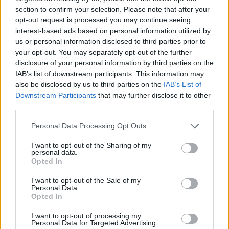
section to confirm your selection. Please note that after your
opt-out request is processed you may continue seeing
interest-based ads based on personal information utilized by
us or personal information disclosed to third parties prior to
your opt-out. You may separately opt-out of the further
disclosure of your personal information by third parties on the
IAB’s list of downstream participants. This information may
also be disclosed by us to third parties on the
IAB’s List of
Downstream Participants
that may further disclose it to other
third parties.
Personal Data Processing Opt Outs
I want to opt-out of the Sharing of my
personal data.
Opted In
I want to opt-out of the Sale of my
Personal Data.
Opted In
Esim for Global
|
Esim for Europe
|
Esim for Caribbean
|
Esim for USA
|
Esim for Italy
|
Esim for Spain
|
Esim
I want to opt-out of processing my
Personal Data for Targeted Advertising.
for Turkey
|
Esim for Germany
|
Esim for Greece
|
Esim