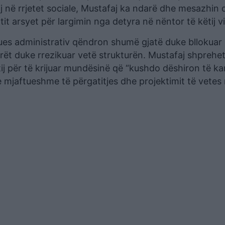
j në rrjetet sociale, Mustafaj ka ndarë dhe mesazhin q
 arsyet për largimin nga detyra në nëntor të këtij vit
tues administrativ qëndron shumë gjatë duke bllokuar
rët duke rrezikuar vetë strukturën. Mustafaj shprehet
tij për të krijuar mundësinë që “kushdo dëshiron të k
 mjaftueshme të përgatitjes dhe projektimit të vetes