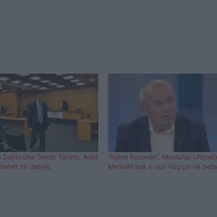
 Dajtin dhe Saimir Tahirin, Ardit
“Njihni Kosovën”, Mustafaj: Ultimat
thehet në detyrë
Merkelit nuk e zuri Vuçiçin në befa