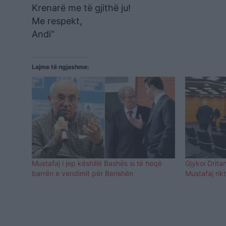
Krenarë me të gjithë ju!
Me respekt,
Andi”
Lajme të ngjashme:
Mustafaj i jep këshillë Bashës si të heqë
Gjykoi Dritan
barrën e vendimit për Berishën
Mustafaj rik