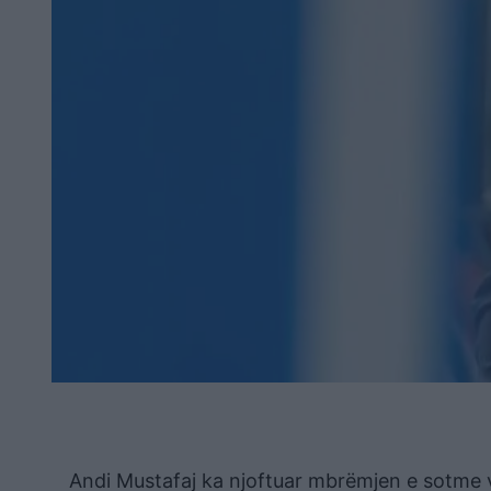
Andi Mustafaj ka njoftuar mbrëmjen e sotme ve