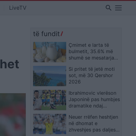
search
LiveTV
të fundit
Çmimet e larta të
bulmetit, 35.6% më
shumë se mesatarja
ohet
në 2025! Shqipëria e
Si pritet të jetë moti
treta në Europë
sot, më 30 Qershor
2026
Ibrahimovic vlerëson
Japoninë pas humbjes
dramatike ndaj
Brazilit: Meritonin më
Neuer rrëfen heshtjen
tepër
në dhomat e
zhveshjes pas daljes
tronditëse dhe