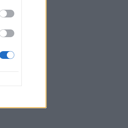
nin tim,
n
ukturën.
htuar
im
min e
ndard ky