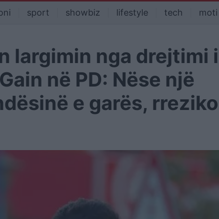
oni
sport
showbiz
lifestyle
tech
moti
 largimin nga drejtimi i
Gain në PD: Nëse një
dësinë e garës, rrezik