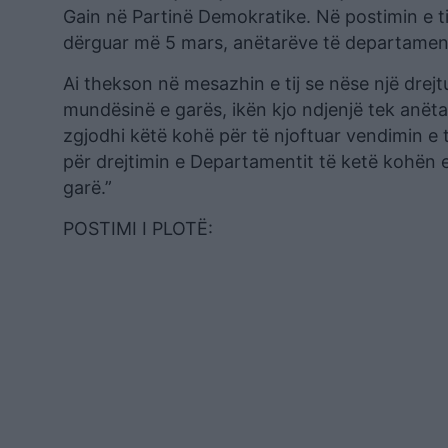
Gain në Partinë Demokratike. Në postimin e ti
dërguar më 5 mars, anëtarëve të departamentit
Ai thekson në mesazhin e tij se nëse një drej
mundësinë e garës, ikën kjo ndjenjë tek anëta
zgjodhi këtë kohë për të njoftuar vendimin e 
për drejtimin e Departamentit të ketë kohën e
garë.”
POSTIMI I PLOTË: