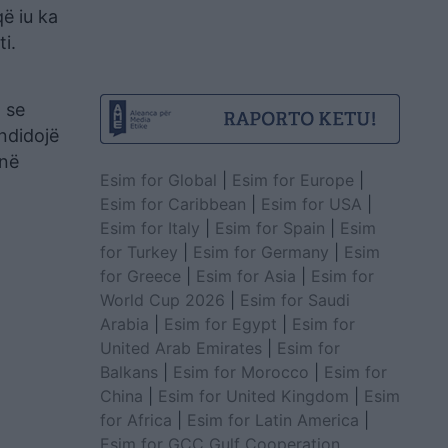
ë iu ka
i.
 se
andidojë
 në
Esim for Global
|
Esim for Europe
|
Esim for Caribbean
|
Esim for USA
|
Esim for Italy
|
Esim for Spain
|
Esim
for Turkey
|
Esim for Germany
|
Esim
for Greece
|
Esim for Asia
|
Esim for
World Cup 2026
|
Esim for Saudi
Arabia
|
Esim for Egypt
|
Esim for
United Arab Emirates
|
Esim for
Balkans
|
Esim for Morocco
|
Esim for
China
|
Esim for United Kingdom
|
Esim
for Africa
|
Esim for Latin America
|
Esim for GCC Gulf Cooperation