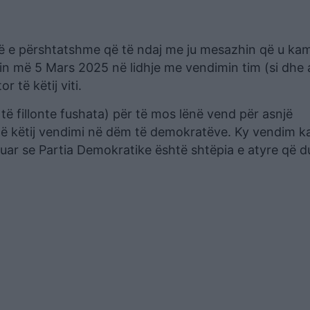
ë e përshtatshme që të ndaj me ju mesazhin që u ka
n më 5 Mars 2025 në lidhje me vendimin tim (si dhe 
 të këtij viti.
të fillonte fushata) për të mos lënë vend për asnjë
ë këtij vendimi në dëm të demokratëve. Ky vendim k
muar se Partia Demokratike është shtëpia e atyre që d