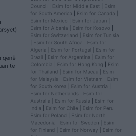
Council
|
Esim for Middle East
|
Esim
for South America
|
Esim for Canada
|
Esim for Mexico
|
Esim for Japan
|
m
Esim for Albania
|
Esim for Kosovo
|
arsyet)
Esim for Switzerland
|
Esim for Tunisia
|
Esim for South Africa
|
Esim for
Algeria
|
Esim for Portugal
|
Esim for
Brazil
|
Esim for Argentina
|
Esim for
a qenë
Colombia
|
Esim for Hong Kong
|
Esim
uan të
for Thailand
|
Esim for Macau
|
Esim
for Malaysia
|
Esim for Vietnam
|
Esim
for South Korea
|
Esim for Austria
|
Esim for Netherlands
|
Esim for
Australia
|
Esim for Russia
|
Esim for
India
|
Esim for Chile
|
Esim for Peru
|
Esim for Poland
|
Esim for North
Macedonia
|
Esim for Sweden
|
Esim
for Finland
|
Esim for Norway
|
Esim for