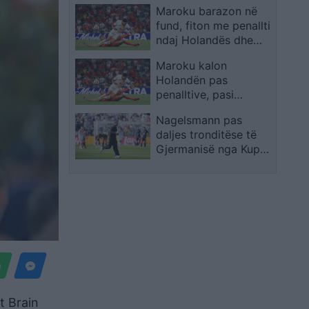
Maroku barazon në
konfirmon largimin
fund, fiton me penallti
nga kombëtarja
ndaj Holandës dhe
kalon në 1/8 e finales
Maroku kalon
Holandën pas
penalltive, pasi
barazoi në shtesë
Nagelsmann pas
daljes tronditëse të
Gjermanisë nga Kupa
e Botës: Jam i
gatshëm të vazhdoj
t Brain