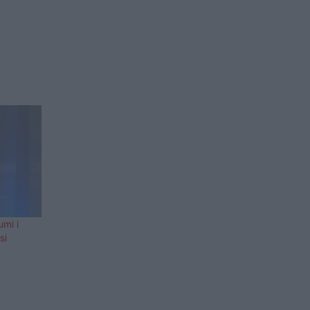
umi i
si