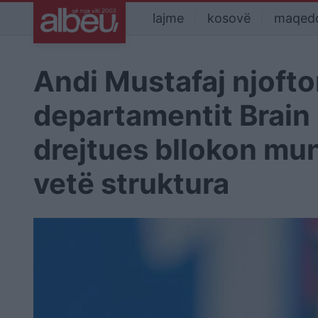
lajme
kosovë
maqed
Andi Mustafaj njofton
departamentit Brain 
drejtues bllokon mun
vetë struktura