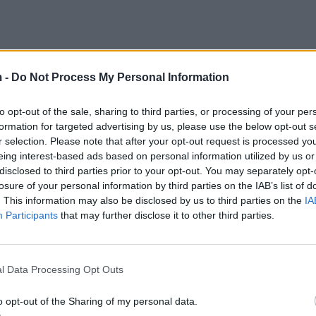
 -
Do Not Process My Personal Information
ain,
uar të krijoj kushtet që në çdo hap të jemi kundërsh
to opt-out of the sale, sharing to third parties, or processing of your per
formation for targeted advertising by us, please use the below opt-out s
r selection. Please note that after your opt-out request is processed y
 tillë e kemi arritur për sa i përket forcës së grupit, 
eing interest-based ads based on personal information utilized by us or
disclosed to third parties prior to your opt-out. You may separately opt-
betejës së ideve, lartësimit të simboleve etj.
losure of your personal information by third parties on the IAB’s list of
. This information may also be disclosed by us to third parties on the
IA
 thelbësore ku disa prej nesh kanë zgjedhur tashmë 
Participants
that may further disclose it to other third parties.
 detyra ime si drejtues është të mbes i vëmendshëm nd
e transparencës, më duhet t‘i paraprij në kohë për sec
l Data Processing Opt Outs
rrugës për drejtimin e Departamentit në Nëntor të këti
o opt-out of the Sharing of my personal data.
 drejtimit tim, kohë të cilën, për një post të tipit