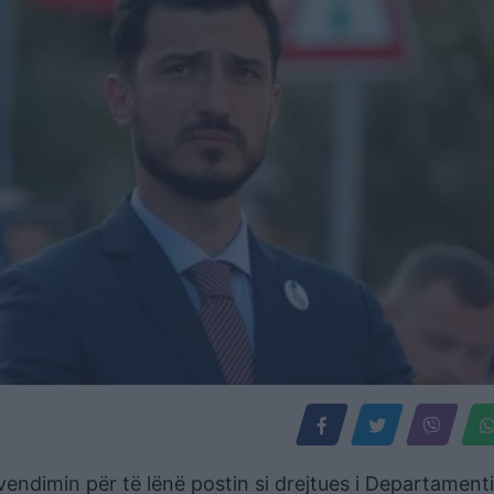
ndimin për të lënë postin si drejtues i Departamenti