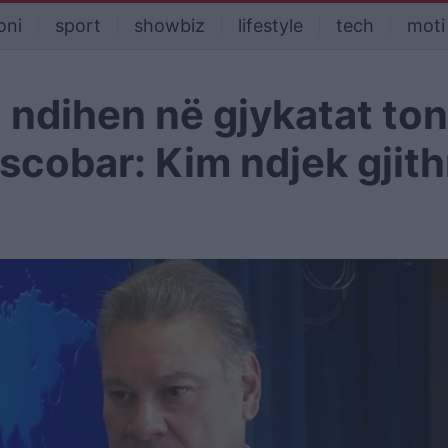
oni
sport
showbiz
lifestyle
tech
moti
ndihen në gjykatat ton
Escobar: Kim ndjek gjit