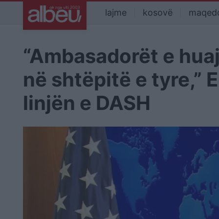
lajme
kosovë
maqed
“Ambasadorët e huaj 
në shtëpitë e tyre,” 
linjën e DASH