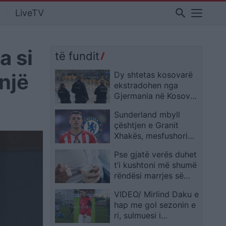
search
LiveTV
a si
të fundit
hnjë
Dy shtetas kosovarë
ekstradohen nga
Gjermania në Kosovë
pas kërkimit
Sunderland mbyll
ndërkombëtar
çështjen e Granit
Xhakës, mesfushori
shqiptar nuk lëviz në
Pse gjatë verës duhet
verë
t’i kushtoni më shumë
rëndësi marrjes së
kaliumit?
VIDEO/ Mirlind Daku e
hap me gol sezonin e
ri, sulmuesi i
Kombëtares jep sinjale