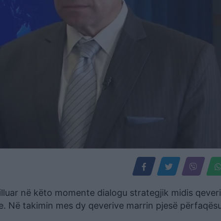
lluar në këto momente dialogu strategjik midis qever
e. Në takimin mes dy qeverive marrin pjesë përfaqës