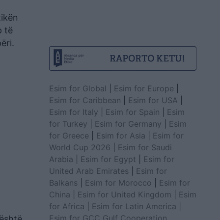
tikën
p të
ëri.
m
Esim for Global
|
Esim for Europe
|
Esim for Caribbean
|
Esim for USA
|
Esim for Italy
|
Esim for Spain
|
Esim
for Turkey
|
Esim for Germany
|
Esim
for Greece
|
Esim for Asia
|
Esim for
World Cup 2026
|
Esim for Saudi
Arabia
|
Esim for Egypt
|
Esim for
United Arab Emirates
|
Esim for
Balkans
|
Esim for Morocco
|
Esim for
China
|
Esim for United Kingdom
|
Esim
for Africa
|
Esim for Latin America
|
Esim for GCC Gulf Cooperation
 është