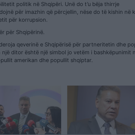
itetit politik në Shqipëri. Unë do t’u bëja thirrje
jnë për imazhin që përcjellin, nëse do të kishin në 
etit për korrupsion.
tër për Shqipërinë.
deroja qeverinë e Shqipërisë për partneritetin dhe pop
m një ditor është një simbol jo vetëm i bashkëpunimit
pullit amerikan dhe popullit shqiptar.