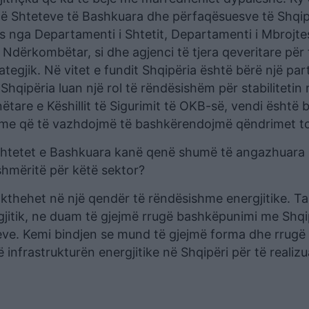
ë Shteteve të Bashkuara dhe përfaqësuesve të Shqip
nga Departamenti i Shtetit, Departamenti i Mbrojtes,
 Ndërkombëtar, si dhe agjenci të tjera qeveritare për 
ategjik. Në vitet e fundit Shqipëria është bërë një par
qipëria luan një rol të rëndësishëm për stabilitetin 
tare e Këshillit të Sigurimit të OKB-së, vendi është b
sishme që të vazhdojmë të bashkërendojmë qëndrimet t
t Shtetet e Bashkuara kanë qenë shumë të angazhuara
itshmëritë për këtë sektor?
kthehet në një qendër të rëndësishme energjitike. Ta
gjitik, ne duam të gjejmë rrugë bashkëpunimi me Shqi
eve. Kemi bindjen se mund të gjejmë forma dhe rrugë
infrastrukturën energjitike në Shqipëri për të realizu