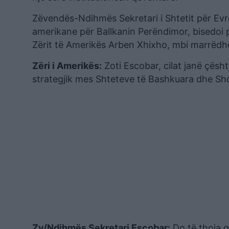
Zëvendës-Ndihmës Sekretari i Shtetit për Evr
amerikane për Ballkanin Perëndimor, bisedoi pa
Zërit të Amerikës Arben Xhixho, mbi marrëdh
Zëri i Amerikës:
Zoti Escobar, cilat janë çësh
strategjik mes Shteteve të Bashkuara dhe Shq
Zv/Ndihmës Sekretari Escobar:
Do të thoja g