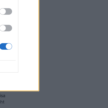
kuara të
ë e
daj
eve të
jë
isa
sht