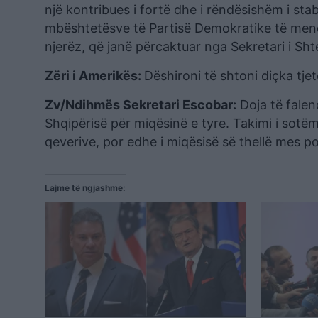
një kontribues i fortë dhe i rëndësishëm i stabil
mbështetësve të Partisë Demokratike të mendo
njerëz, që janë përcaktuar nga Sekretari i Sht
Zëri i Amerikës:
Dëshironi të shtoni diçka tje
Zv/Ndihmës Sekretari Escobar:
Doja të falen
Shqipërisë për miqësinë e tyre. Takimi i sotë
qeverive, por edhe i miqësisë së thellë mes po
Lajme të ngjashme: