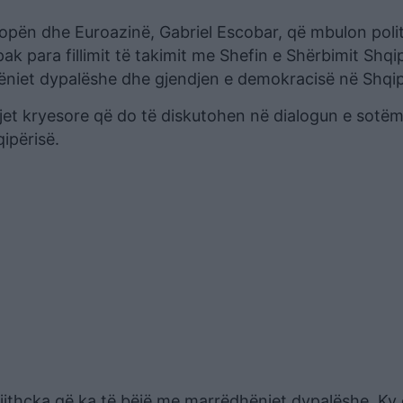
opën dhe Euroazinë, Gabriel Escobar, që mbulon poli
k para fillimit të takimit me Shefin e Shërbimit Shqi
ëniet dypalëshe dhe gjendjen e demokracisë në Shqip
tjet kryesore që do të diskutohen në dialogun e sotë
ipërisë.
jithçka që ka të bëjë me marrëdhëniet dypalëshe. Ky