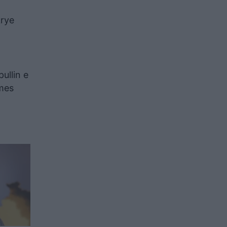
krye
ullin e
 mes