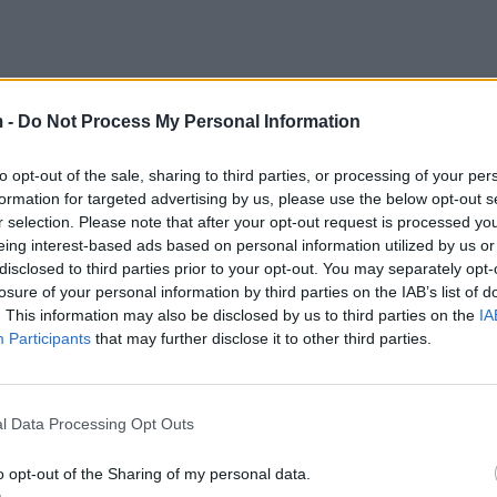
 -
Do Not Process My Personal Information
to opt-out of the sale, sharing to third parties, or processing of your per
formation for targeted advertising by us, please use the below opt-out s
r selection. Please note that after your opt-out request is processed y
eing interest-based ads based on personal information utilized by us or
etën Shqipërinë pas sulmeve kibernetike të Iranit nd
disclosed to third parties prior to your opt-out. You may separately opt-
 atë. Për çfarë ndihme konkrete bëhet fjalë?
losure of your personal information by third parties on the IAB’s list of
. This information may also be disclosed by us to third parties on the
IA
ë jetë pjesë e diskutimeve të sotme dhe shpresoj, që 
Participants
that may further disclose it to other third parties.
jin e ndihmës që do japim; unë pres që ndihma të jetë 
torin e sigurisë kibernetike në Shqipëri.
l Data Processing Opt Outs
 të përfshijë një gamë të gjerë çështjesh. Siç e dimë
psioni dhe kohët e fundit qeveria ka bërë të ditur një
o opt-out of the Sharing of my personal data.
lionë dollarë. Ka patur shqetësime nga FMN-ja, Banka 