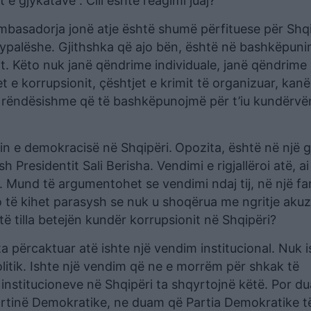
e gjykatave”. Cili është reagimi juaj?
basadorja jonë atje është shumë përfituese për Shqi
dypalëshe. Gjithshka që ajo bën, është në bashkëpun
. Këto nuk janë qëndrime individuale, janë qëndrime
t e korrupsionit, çështjet e krimit të organizuar, kan
ë e rëndësishme që të bashkëpunojmë për t’iu kundërvë
sin e demokracisë në Shqipëri.
Opozita, është në një g
 Presidentit Sali Berisha. Vendimi e rigjallëroi atë, ai
. Mund të argumentohet se vendimi ndaj tij, në një fa
o të kihet parasysh se nuk u shoqërua me ngritje aku
ë tilla betejën kundër korrupsionit në Shqipëri?
a përcaktuar atë ishte një vendim institucional. Nuk i
litik. Ishte një vendim që ne e morrëm për shkak të
e institucioneve në Shqipëri ta shqyrtojnë këtë. Por du
rtinë Demokratike, ne duam që Partia Demokratike të