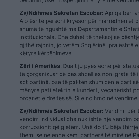
pëlqimin, ose mospëlqimin e tyre me vendimet 
Zv/Ndihmës Sekretari Escobar:
Ajo që bën am
Ajo është personi kryesor për marrëdhëniet 
shumë të ngushtë me Departamentin e Shtetit
institucionale. Dhe duhet të theksoj se çështje
gjithë rajonin, jo vetëm Shqiërinë, pra ësht
këtyre kërcënimeve.
Zëri i Amerikës:
Dua t’ju pyes edhe për statu
të çorganizuar që pas shpalljes non-grata të ish
sot partinë, ose të paktën shumicën e partisë
mënyre pati efektin e kundërt, veçanërisht p
organet e drejtësisë. Si e ndihmojnë vendime t
Zv/Ndihmës Sekretari Escobar:
Vendimi për t
vendim individual dhe nuk ishte një vendim po
korrupsionit që gjetëm. Unë do t’u bëja thirrj
them, se ne ende kemi partnerë të mirë në Pa