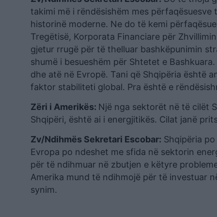
takimi më i rëndësishëm mes përfaqësuesve t
historinë moderne. Ne do të kemi përfaqësues 
Tregëtisë, Korporata Financiare për Zhvillimin
gjetur rrugë për të thelluar bashkëpunimin str
shumë i besueshëm për Shtetet e Bashkuara. Sh
dhe atë në Evropë. Tani që Shqipëria është anë
faktor stabiliteti global. Pra është e rëndë
Zëri i Amerikës:
Një nga sektorët në të cilë
Shqipëri, është ai i energjitikës. Cilat janë pr
Zv/Ndihmës Sekretari Escobar:
Shqipëria po 
Evropa po ndeshet me sfida në sektorin ener
për të ndihmuar në zbutjen e këtyre problem
Amerika mund të ndihmojë për të investuar në 
synim.