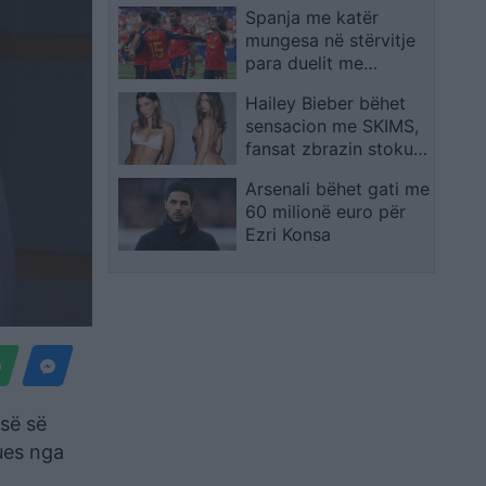
Spanja me katër
të forta për Rolando
mungesa në stërvitje
Maran
para duelit me
Portugalinë
Hailey Bieber bëhet
sensacion me SKIMS,
fansat zbrazin stokun
e koleksionit të ri
Arsenali bëhet gati me
60 milionë euro për
Ezri Konsa
isë së
ues nga