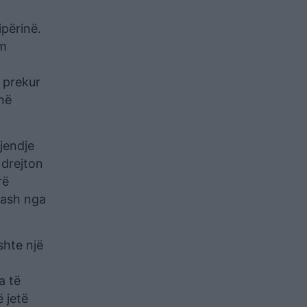
përinë.
im
ë prekur
në
jendje
 drejton
rë
zash nga
shte një
a të
 jetë