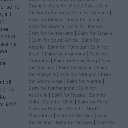
Council
|
Esim for Middle East
|
Esim
ërisë në
for South America
|
Esim for Canada
|
 ai i
Esim for Mexico
|
Esim for Japan
|
të
Esim for Albania
|
Esim for Kosovo
|
tner
Esim for Switzerland
|
Esim for Tunisia
rajonal
|
Esim for South Africa
|
Esim for
ërë një
Algeria
|
Esim for Portugal
|
Esim for
ona.
Brazil
|
Esim for Argentina
|
Esim for
Colombia
|
Esim for Hong Kong
|
Esim
 në
for Thailand
|
Esim for Macau
|
Esim
for Malaysia
|
Esim for Vietnam
|
Esim
for South Korea
|
Esim for Austria
|
ni që
Esim for Netherlands
|
Esim for
përinë
Australia
|
Esim for Russia
|
Esim for
 ku
India
|
Esim for Chile
|
Esim for Peru
|
ar këtë
Esim for Poland
|
Esim for North
Macedonia
|
Esim for Sweden
|
Esim
for Finland
|
Esim for Norway
|
Esim for