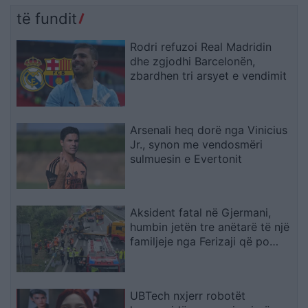
të fundit
Rodri refuzoi Real Madridin
dhe zgjodhi Barcelonën,
zbardhen tri arsyet e vendimit
Arsenali heq dorë nga Vinicius
Jr., synon me vendosmëri
sulmuesin e Evertonit
Aksident fatal në Gjermani,
humbin jetën tre anëtarë të një
familjeje nga Ferizaji që po
ktheheshin nga Kosova
UBTech nxjerr robotët