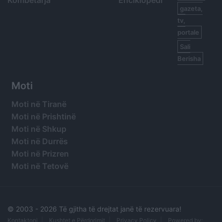
Kombëtarja
Enciklopedi
gazeta,
tv,
portale
Sali
Berisha
Moti
Moti në Tiranë
Moti në Prishtinë
Moti në Shkup
Moti në Durrës
Moti në Prizren
Moti në Tetovë
© 2003 -
2026 Të gjitha të drejtat janë të rezervuara!
Kontaktoni
Kushtet e Përdorimit
Privacy Policy
Powered by: