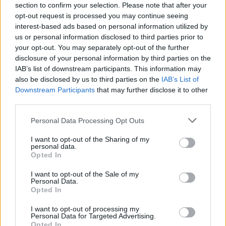
section to confirm your selection. Please note that after your
opt-out request is processed you may continue seeing
interest-based ads based on personal information utilized by
us or personal information disclosed to third parties prior to
your opt-out. You may separately opt-out of the further
disclosure of your personal information by third parties on the
IAB’s list of downstream participants. This information may
also be disclosed by us to third parties on the
IAB’s List of
Downstream Participants
that may further disclose it to other
third parties.
Personal Data Processing Opt Outs
I want to opt-out of the Sharing of my
personal data.
Opted In
I want to opt-out of the Sale of my
Personal Data.
Opted In
Esim for Global
|
Esim for Europe
|
Esim for Caribbean
|
Esim for USA
|
Esim for Italy
|
Esim for Spain
|
Esim
I want to opt-out of processing my
for Turkey
|
Esim for Germany
|
Esim for Greece
|
Esim
Personal Data for Targeted Advertising.
Opted In