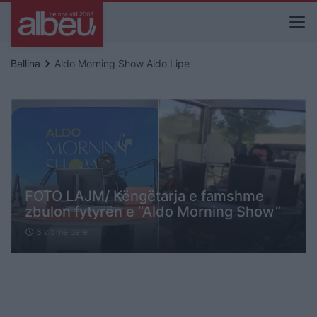
keyboard_arrow_right
Ballina
Aldo Morning Show Aldo Lipe
FOTO LAJM/ Këngëtarja e famshme
zbulon fytyrën e “Aldo Morning Show”
3 vit me parë
schedule