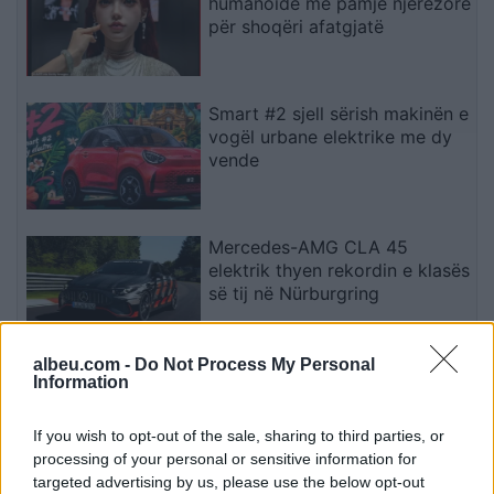
humanoidë me pamje njerëzore
për shoqëri afatgjatë
Smart #2 sjell sërish makinën e
vogël urbane elektrike me dy
vende
Mercedes-AMG CLA 45
elektrik thyen rekordin e klasës
së tij në Nürburgring
albeu.com -
Do Not Process My Personal
Teleskopi më i fuqishëm diellor
Information
zbulon vorbullat që ndikojnë
në motin hapësinor dhe Tokë
If you wish to opt-out of the sale, sharing to third parties, or
processing of your personal or sensitive information for
targeted advertising by us, please use the below opt-out