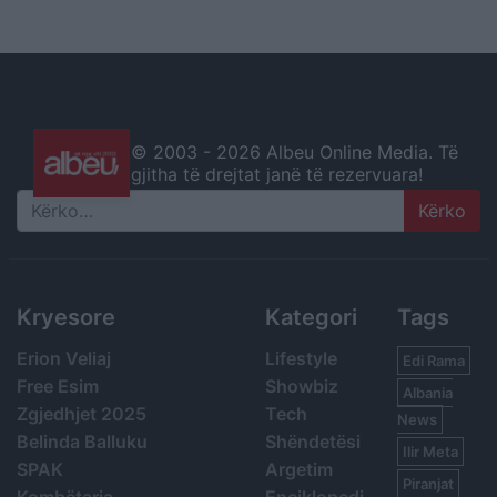
© 2003 -
2026 Albeu Online Media. Të
gjitha të drejtat janë të rezervuara!
Search
Kryesore
Kategori
Tags
Erion Veliaj
Lifestyle
Edi Rama
Free Esim
Showbiz
Albania
Zgjedhjet 2025
Tech
News
Belinda Balluku
Shëndetësi
Ilir Meta
SPAK
Argetim
Piranjat