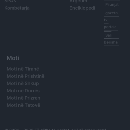
SPAK
Argetim
Piranjat
Kombëtarja
Enciklopedi
gazeta,
tv,
portale
Sali
Berisha
Moti
Moti në Tiranë
Moti në Prishtinë
Moti në Shkup
Moti në Durrës
Moti në Prizren
Moti në Tetovë