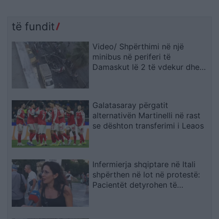
të fundit
Video/ Shpërthimi në një
minibus në periferi të
Damaskut lë 2 të vdekur dhe
13 të plagosur
Galatasaray përgatit
alternativën Martinelli në rast
se dështon transferimi i Leaos
Infermierja shqiptare në Itali
shpërthen në lot në protestë:
Pacientët detyrohen të
kërkojnë kurim jashtë vendit