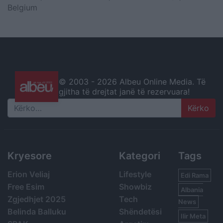
Belgium
© 2003 -
2026 Albeu Online Media. Të
gjitha të drejtat janë të rezervuara!
Search
Kryesore
Kategori
Tags
Erion Veliaj
Lifestyle
Edi Rama
Free Esim
Showbiz
Albania
Zgjedhjet 2025
Tech
News
Belinda Balluku
Shëndetësi
Ilir Meta