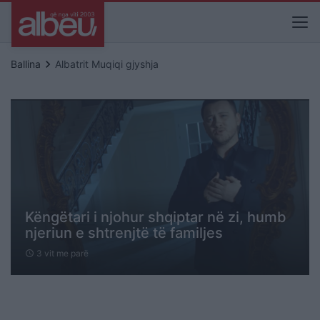
keyboard_arrow_right
Ballina
Albatrit Muqiqi gjyshja
Këngëtari i njohur shqiptar në zi, humb
njeriun e shtrenjtë të familjes
3 vit me parë
schedule