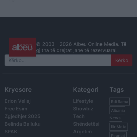
© 2003 -
2026 Albeu Online Media. Të
gjitha të drejtat janë të rezervuara!
Search
Kryesore
Kategori
Tags
Erion Veliaj
Lifestyle
Edi Rama
Free Esim
Showbiz
Albania
Zgjedhjet 2025
Tech
News
Belinda Balluku
Shëndetësi
Ilir Meta
SPAK
Argetim
Piranjat