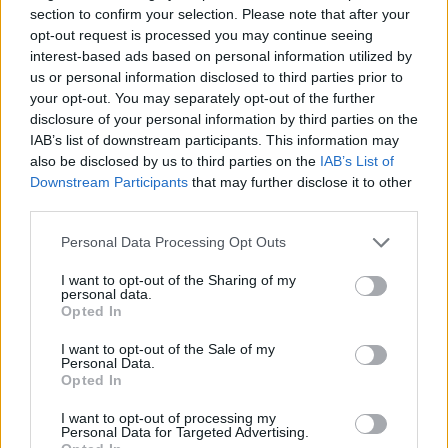
section to confirm your selection. Please note that after your
opt-out request is processed you may continue seeing
interest-based ads based on personal information utilized by
us or personal information disclosed to third parties prior to
your opt-out. You may separately opt-out of the further
disclosure of your personal information by third parties on the
IAB’s list of downstream participants. This information may
also be disclosed by us to third parties on the
IAB’s List of
Downstream Participants
that may further disclose it to other
third parties.
Personal Data Processing Opt Outs
I want to opt-out of the Sharing of my
personal data.
Opted In
I want to opt-out of the Sale of my
Personal Data.
Opted In
Esim for Global
|
Esim for Europe
|
Esim for Caribbean
|
Esim for USA
|
Esim for Italy
|
Esim for Spain
|
Esim
I want to opt-out of processing my
Personal Data for Targeted Advertising.
for Turkey
|
Esim for Germany
|
Esim for Greece
|
Esim