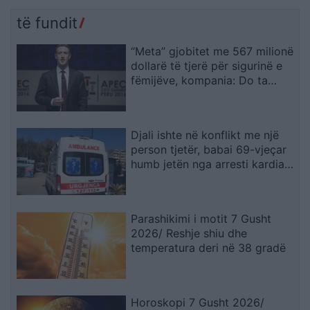
të fundit
“Meta” gjobitet me 567 milionë
dollarë të tjerë për sigurinë e
fëmijëve, kompania: Do ta
apelojmë
Djali ishte në konflikt me një
person tjetër, babai 69-vjeçar
humb jetën nga arresti kardiak
(EMRI)
Parashikimi i motit 7 Gusht
2026/ Reshje shiu dhe
temperatura deri në 38 gradë
Horoskopi 7 Gusht 2026/