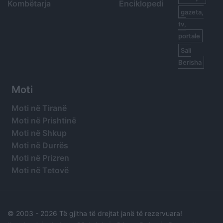
Kombëtarja
Enciklopedi
gazeta,
tv,
portale
Sali
Berisha
Moti
Moti në Tiranë
Moti në Prishtinë
Moti në Shkup
Moti në Durrës
Moti në Prizren
Moti në Tetovë
© 2003 -
2026 Të gjitha të drejtat janë të rezervuara!