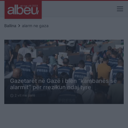
keyboard_arrow_right
Ballina
alarm ne gaza
Gazetarët në Gazë i bien “kambanës së
alarmit” për rrezikun ndaj tyre
2 vit me parë
schedule