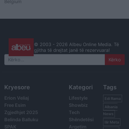
Belgium
© 2003 -
2026 Albeu Online Media. Të
gjitha të drejtat janë të rezervuara!
Search
Kryesore
Kategori
Tags
Erion Veliaj
Lifestyle
Edi Rama
Free Esim
Showbiz
Albania
Zgjedhjet 2025
Tech
News
Belinda Balluku
Shëndetësi
Ilir Meta
SPAK
Argetim