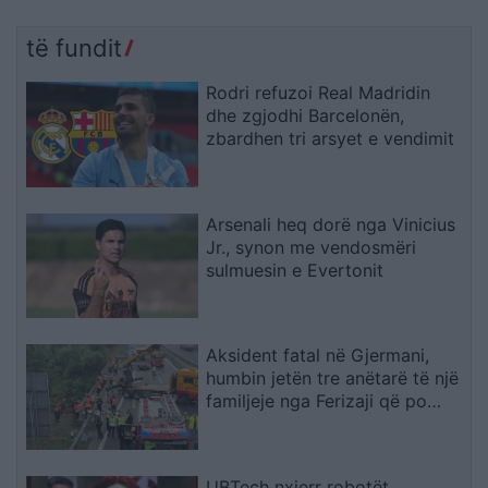
të fundit
Rodri refuzoi Real Madridin
dhe zgjodhi Barcelonën,
zbardhen tri arsyet e vendimit
Arsenali heq dorë nga Vinicius
Jr., synon me vendosmëri
sulmuesin e Evertonit
Aksident fatal në Gjermani,
humbin jetën tre anëtarë të një
familjeje nga Ferizaji që po
ktheheshin nga Kosova
UBTech nxjerr robotët