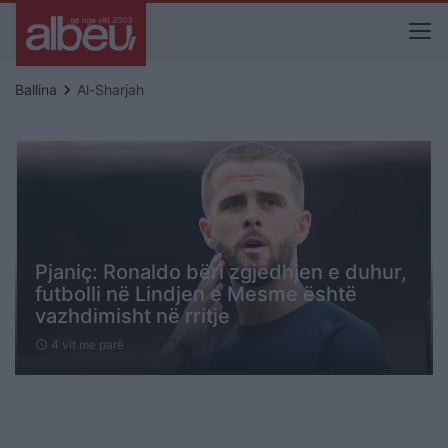
keyboard_arrow_right
Ballina
Al-Sharjah
Pjaniç: Ronaldo bëri zgjedhjen e duhur,
futbolli në Lindjen e Mesme është
vazhdimisht në rritje
4 vit me parë
schedule