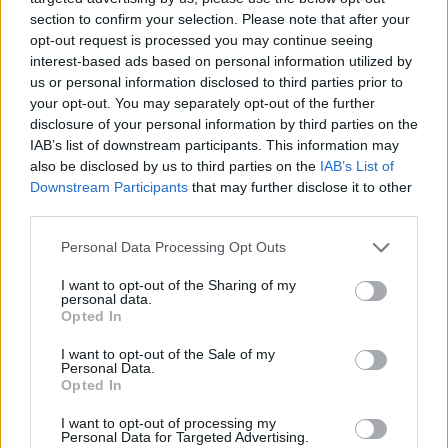
section to confirm your selection. Please note that after your
opt-out request is processed you may continue seeing
interest-based ads based on personal information utilized by
us or personal information disclosed to third parties prior to
your opt-out. You may separately opt-out of the further
disclosure of your personal information by third parties on the
IAB’s list of downstream participants. This information may
also be disclosed by us to third parties on the
IAB’s List of
Downstream Participants
that may further disclose it to other
third parties.
Personal Data Processing Opt Outs
I want to opt-out of the Sharing of my
personal data.
Opted In
I want to opt-out of the Sale of my
Personal Data.
Opted In
Esim for Global
|
Esim for Europe
|
Esim for Caribbean
|
Esim for USA
|
Esim for Italy
|
Esim for Spain
|
Esim
I want to opt-out of processing my
Personal Data for Targeted Advertising.
for Turkey
|
Esim for Germany
|
Esim for Greece
|
Esim