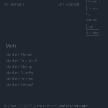
Piranjat
Kombëtarja
Enciklopedi
gazeta,
tv,
portale
Sali
Berisha
Moti
Moti në Tiranë
Moti në Prishtinë
Moti në Shkup
Moti në Durrës
Moti në Prizren
Moti në Tetovë
© 2003 -
2026 Të gjitha të drejtat janë të rezervuara!