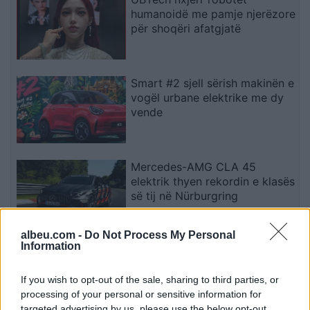
humanoidë me pamje njerëzore
për shoqëri afatgjatë
Smart #2 sjell sërish makinën e
vogël urbane elektrike me dy
vende
Mercedes-AMG CLA 45
elektrik thyen rekordin e klasës
së tij në Nürburgring
albeu.com -
Do Not Process My Personal
Information
Teleskopi më i fuqishëm diellor
zbulon vorbullat që ndikojnë
në motin hapësinor dhe Tokë
If you wish to opt-out of the sale, sharing to third parties, or
processing of your personal or sensitive information for
targeted advertising by us, please use the below opt-out