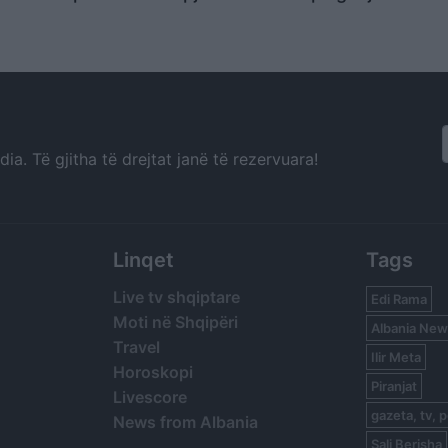
e rrugë
a. Të gjitha të drejtat janë të rezervuara!
Linqet
Tags
Live tv shqiptare
Edi Rama
Moti në Shqipëri
Albania New
Travel
Ilir Meta
Horoskopi
Piranjat
Livescore
gazeta, tv, p
News from Albania
Sali Berisha