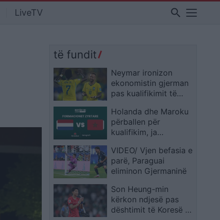
search
LiveTV
të fundit
Neymar ironizon
ekonomistin gjerman
pas kualifikimit të
Brazilit: Provoje sërish
Holanda dhe Maroku
në Botërorin e
përballen për
ardhshëm
kualifikim, ja
formacionet zyrtare
VIDEO/ Vjen befasia e
parë, Paraguai
eliminon Gjermaninë
Son Heung-min
kërkon ndjesë pas
dështimit të Koresë së
Jugut: E pamundur të