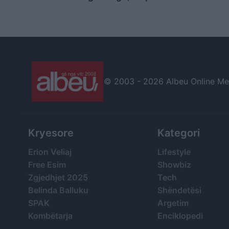
Kujtim Cakrani flet për
qeverisë! Sheshe 
përçarjen e tij me ish-
të mbushura plot!
presidentin! A ishte
Qytetarët thirrje
komploti arsyeja?
kryeministrit: Jep
dorëheqjen
© 2003 -
2026 Albeu Online Medi
Kryesore
Kategori
Erion Veliaj
Lifestyle
Free Esim
Showbiz
Zgjedhjet 2025
Tech
Belinda Balluku
Shëndetësi
SPAK
Argetim
Kombëtarja
Enciklopedi