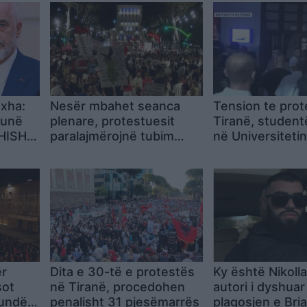
oxha:
Nesër mbahet seanca
Tension te prot
punë
plenare, protestuesit
Tiranë, student
SHISH,
paralajmërojnë tubim
në Universitetin
ër
para Parlamentit në
Politeknik pas 
10:00
banderolës
ër
Dita e 30-të e protestës
Ky është Nikolla 
sot
në Tiranë, procedohen
autori i dyshuar
kundër
penalisht 31 pjesëmarrës
plagosjen e Bri