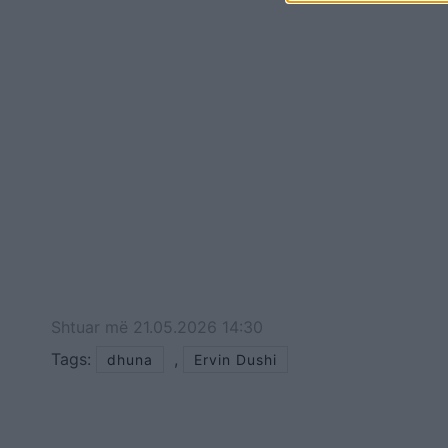
Shtuar
më
21.05.2026 14:30
Tags:
,
dhuna
Ervin Dushi