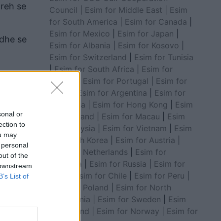
preh se
Council
|
Esim for Middle East
|
Esim
for South America
|
Esim for Canada
|
Esim for Mexico
|
Esim for Japan
|
 dhe se
Esim for Albania
|
Esim for Kosovo
|
Esim for Switzerland
|
Esim for Tunisia
|
Esim for South Africa
|
Esim for
Algeria
|
Esim for Portugal
|
Esim for
Brazil
|
Esim for Argentina
|
Esim for
Colombia
|
Esim for Hong Kong
|
Esim
sonal or
for Thailand
|
Esim for Macau
|
Esim
ection to
for Malaysia
|
Esim for Vietnam
|
Esim
ou may
for South Korea
|
Esim for Austria
|
 personal
Esim for Netherlands
|
Esim for
out of the
Australia
|
Esim for Russia
|
Esim for
 downstream
India
|
Esim for Chile
|
Esim for Peru
|
B’s List of
Esim for Poland
|
Esim for North
asën
Macedonia
|
Esim for Sweden
|
Esim
for Finland
|
Esim for Norway
|
Esim for