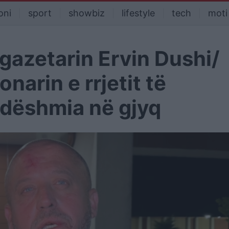
oni
sport
showbiz
lifestyle
tech
moti
gazetarin Ervin Dushi/
narin e rrjetit të
 dëshmia në gjyq