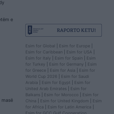
 dy
vetëm e
Esim for Global
|
Esim for Europe
|
Esim for Caribbean
|
Esim for USA
|
Esim for Italy
|
Esim for Spain
|
Esim
for Turkey
|
Esim for Germany
|
Esim
for Greece
|
Esim for Asia
|
Esim for
World Cup 2026
|
Esim for Saudi
Arabia
|
Esim for Egypt
|
Esim for
United Arab Emirates
|
Esim for
Balkans
|
Esim for Morocco
|
Esim for
, masë
China
|
Esim for United Kingdom
|
Esim
for Africa
|
Esim for Latin America
|
Esim for GCC Gulf Cooperation