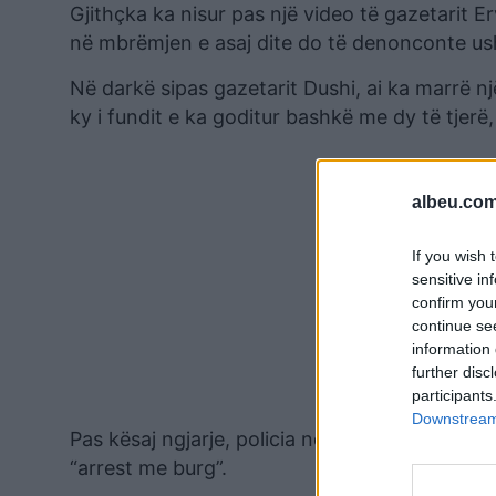
Gjithçka ka nisur pas një video të gazetarit Erv
në mbrëmjen e asaj dite do të denonconte ush
Në darkë sipas gazetarit Dushi, ai ka marrë nj
ky i fundit e ka goditur bashkë me dy të tjer
albeu.com
If you wish 
sensitive in
confirm you
continue se
information 
further disc
participants
Downstream 
Pas kësaj ngjarje, policia ndaloi Prel Gjonin d
“arrest me burg”.