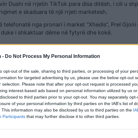
in Dushi në rrjetin TikTok para disa ditësh, i cili u sh
qimet e skaduara të një rrjeti marketesh.
ë telefonatë nga pronari i market “Xhedis”, Prel Gjoni
ë, duke i shkaktuar dëme në fytyrë dhe kokë.
 -
Do Not Process My Personal Information
to opt-out of the sale, sharing to third parties, or processing of your per
formation for targeted advertising by us, please use the below opt-out s
r selection. Please note that after your opt-out request is processed y
eing interest-based ads based on personal information utilized by us or
disclosed to third parties prior to your opt-out. You may separately opt-
losure of your personal information by third parties on the IAB’s list of
. This information may also be disclosed by us to third parties on the
IA
Participants
that may further disclose it to other third parties.
uke bërë arrestimin e tij, ndërsa gjykata sot e la me m