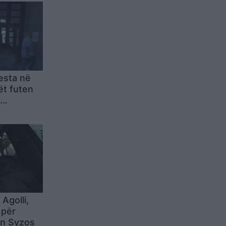
esta në
ët futen
heqjes së
Agolli,
 për
an Syzos