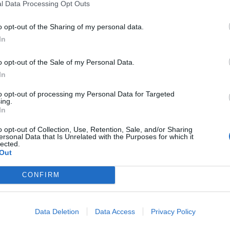
l Data Processing Opt Outs
edhe në gjykatë, është shprehur se gazetari Dushi e ka
gjë nuk është vërtetuar dhe është mohuar nga gazetar
o opt-out of the Sharing of my personal data.
ve u godit edhe nga Prel Gjoni, i cili u arrestua nga poli
In
k të detyrës”.
o opt-out of the Sale of my Personal Data.
ur të plotë këtë rast.
In
to opt-out of processing my Personal Data for Targeted
ing.
In
o opt-out of Collection, Use, Retention, Sale, and/or Sharing
ersonal Data that Is Unrelated with the Purposes for which it
lected.
Out
CONFIRM
 nga Spanja, Gjykata e
VIDEO/ Një puthje nga Ervin Mata, 
ë burg Ismail Zenelin
përshëndet policinë pas “tërmetit”
Data Deletion
Data Access
Privacy Policy
Tiranë