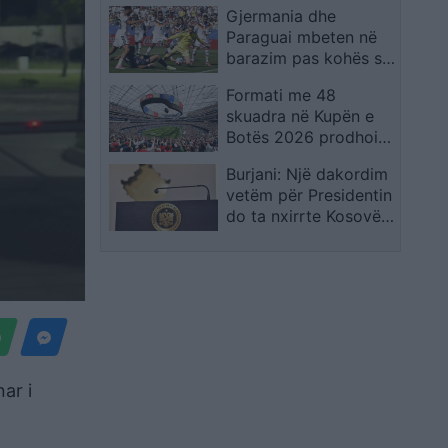
Gjermania dhe
shpreh dhimbjen që
Paraguai mbeten në
ndiejmë
barazim pas kohës së
rregullt, kualifikimi
Formati me 48
vendoset në
skuadra në Kupën e
vazhdime
Botës 2026 prodhoi
rrëfime të veçanta,
Burjani: Një dakordim
por favoritët mbetën
vetëm për Presidentin
thuajse të paprekur
do ta nxirrte Kosovën
nga ngërçi politik
ar i