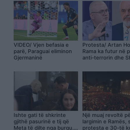
VIDEO/ Vjen befasia e
Protesta/ Artan H
parë, Paraguai eliminon
Rama ka futur në 
Gjermaninë
anti-terrorin dhe 
173 persona në filt
Ishte gati të shkrinte
Një muaj revoltë p
gjithë pasurinë e tij që
largimin e Ramës, 
Meta të dilte nga burgu,
protesta e 30-të 