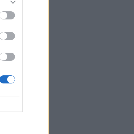
Belgium
i në
cia e
“boli”
 në