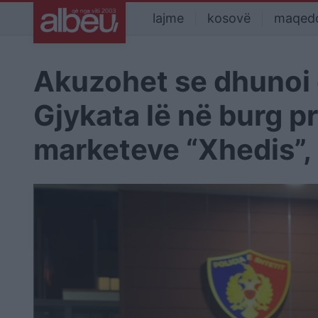
lajme
kosovë
maqed
Akuzohet se dhunoi 
Gjykata lë në burg pro
marketeve “Xhedis”,