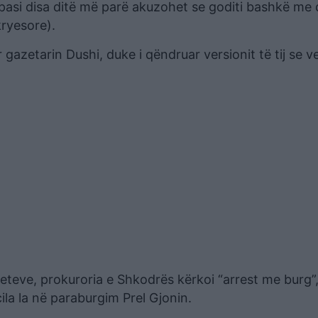
, pasi disa ditë më parë akuzohet se goditi bashkë me
kryesore).
gazetarin Dushi, duke i qëndruar versionit të tij se 
eteve, prokuroria e Shkodrës kërkoi “arrest me burg”
ila la në paraburgim Prel Gjonin.