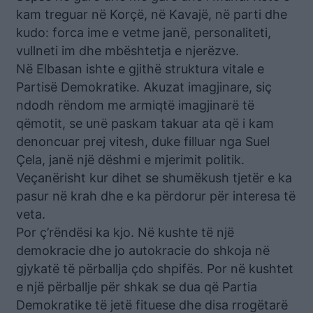
kam treguar në Korçë, në Kavajë, në parti dhe
kudo: forca ime e vetme janë, personaliteti,
vullneti im dhe mbështetja e njerëzve.
Në Elbasan ishte e gjithë struktura vitale e
Partisë Demokratike. Akuzat imagjinare, siç
ndodh rëndom me armiqtë imagjinarë të
qëmotit, se unë paskam takuar ata që i kam
denoncuar prej vitesh, duke filluar nga Suel
Çela, janë një dëshmi e mjerimit politik.
Veçanërisht kur dihet se shumëkush tjetër e ka
pasur në krah dhe e ka përdorur për interesa të
veta.
Por ç’rëndësi ka kjo. Në kushte të një
demokracie dhe jo autokracie do shkoja në
gjykatë të përballja çdo shpifës. Por në kushtet
e një përballje për shkak se dua që Partia
Demokratike të jetë fituese dhe disa rrogëtarë