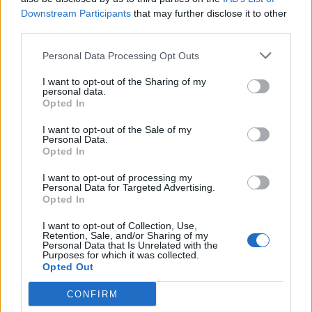
Agasin dhe Pëllumb
Downstream Participants
that may further disclose it to other
Gjokën…
third parties.
Personal Data Processing Opt Outs
I want to opt-out of the Sharing of my
personal data.
Opted In
I want to opt-out of the Sale of my
Personal Data.
Opted In
I want to opt-out of processing my
Personal Data for Targeted Advertising.
Opted In
I want to opt-out of Collection, Use,
Retention, Sale, and/or Sharing of my
Personal Data that Is Unrelated with the
Purposes for which it was collected.
Shtuar
më
17.12.2025 18:55
Opted Out
Tags:
,
,
akuzat
Berisha
salianji
CONFIRM