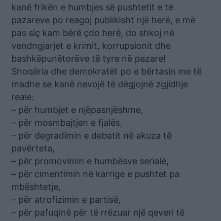
kanë frikën e humbjes së pushtetit e të
pazareve po reagoj publikisht një herë, e më
pas siç kam bërë çdo herë, do shkoj në
vendngjarjet e krimit, korrupsionit dhe
bashkëpunëtorëve të tyre në pazare!
Shoqëria dhe demokratët po e bërtasin me të
madhe se kanë nevojë të dëgjojnë zgjidhje
reale:
– për humbjet e njëpasnjëshme,
– për mosmbajtjen e fjalës,
– për degradimin e debatit në akuza të
pavërteta,
– për promovimin e humbësve serialë,
– për cimentimin në karrige e pushtet pa
mbështetje,
– për atrofizimin e partisë,
– për pafuqinë për të rrëzuar një qeveri të