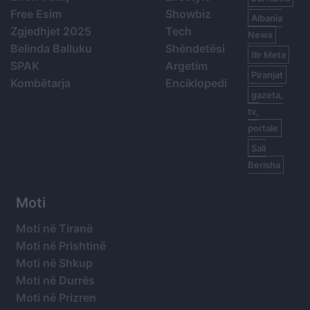
Free Esim
Showbiz
Albania
Zgjedhjet 2025
Tech
News
Belinda Balluku
Shëndetësi
Ilir Meta
SPAK
Argetim
Piranjat
Kombëtarja
Enciklopedi
gazeta,
tv,
portale
Sali
Berisha
Moti
Moti në Tiranë
Moti në Prishtinë
Moti në Shkup
Moti në Durrës
Moti në Prizren