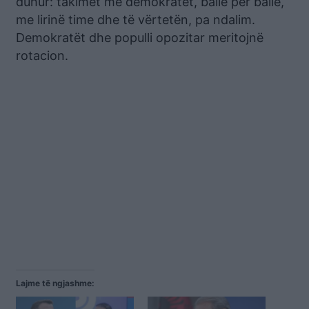
duhur: takimet me demokratët, ballë për ballë,
me lirinë time dhe të vërtetën, pa ndalim.
Demokratët dhe populli opozitar meritojnë
rotacion.
Lajme të ngjashme: