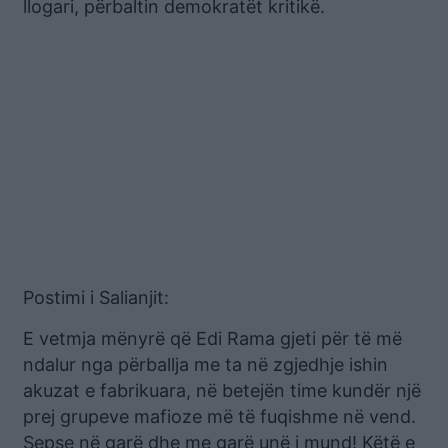
llogari, përbaltin demokratët kritikë.
Postimi i Salianjit:
E vetmja mënyrë që Edi Rama gjeti për të më
ndalur nga përballja me ta në zgjedhje ishin
akuzat e fabrikuara, në betejën time kundër një
prej grupeve mafioze më të fuqishme në vend.
Sepse në garë dhe me garë unë i mund! Këtë e