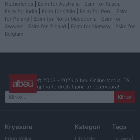
Netherlands
|
Esim for Australia
|
Esim for Russia
|
Esim for India
|
Esim for Chile
|
Esim for Peru
|
Esim
for Poland
|
Esim for North Macedonia
|
Esim for
Sweden
|
Esim for Finland
|
Esim for Norway
|
Esim for
Belgium
© 2003 -
2026 Albeu Online Media. Të
gjitha të drejtat janë të rezervuara!
Search
Kryesore
Kategori
Tags
Erion Veliaj
Lifestyle
Edi Rama