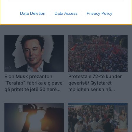
Data Deletion
Data Access
Privacy Policy
Elon Musk prezanton
Protesta e 72-të kundër
“Terafab”, fabrika e çipave
qeverisë/ Qytetarët
që pritet të jetë 50 herë
mblidhen sërish në
më e madhe se Pentagoni
Tiranë: Rama dorëhiqu,
Shqipëria kërkon
revolucion