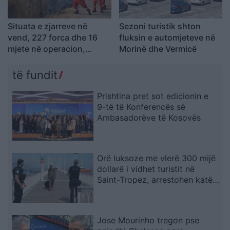
Situata e zjarreve në
Sezoni turistik shton
vend, 227 forca dhe 16
fluksin e automjeteve në
mjete në operacion,
Morinë dhe Vermicë
aktivizohen edhe mjetet
ajrore
të fundit
Prishtina pret sot edicionin e
9-të të Konferencës së
Ambasadorëve të Kosovës
Orë luksoze me vlerë 300 mijë
dollarë i vidhet turistit në
Saint-Tropez, arrestohen katër
spanjollë
Jose Mourinho tregon pse