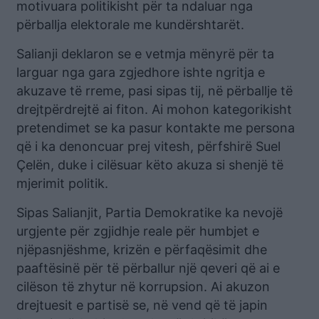
motivuara politikisht për ta ndaluar nga
përballja elektorale me kundërshtarët.
Salianji deklaron se e vetmja mënyrë për ta
larguar nga gara zgjedhore ishte ngritja e
akuzave të rreme, pasi sipas tij, në përballje të
drejtpërdrejtë ai fiton. Ai mohon kategorikisht
pretendimet se ka pasur kontakte me persona
që i ka denoncuar prej vitesh, përfshirë Suel
Çelën, duke i cilësuar këto akuza si shenjë të
mjerimit politik.
Sipas Salianjit, Partia Demokratike ka nevojë
urgjente për zgjidhje reale për humbjet e
njëpasnjëshme, krizën e përfaqësimit dhe
paaftësinë për të përballur një qeveri që ai e
cilëson të zhytur në korrupsion. Ai akuzon
drejtuesit e partisë se, në vend që të japin