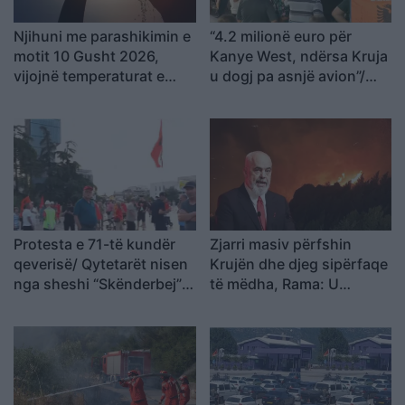
Njihuni me parashikimin e
“4.2 milionë euro për
motit 10 Gusht 2026,
Kanye West, ndërsa Kruja
vijojnë temperaturat e
u dogj pa asnjë avion”/
larta
Shqiptarja e Diasporës:
Na detyruan të
largoheshim, por po
rikthehemi për ta
çrrënjosur këtë politikë
Protesta e 71-të kundër
Zjarri masiv përfshin
qeverisë/ Qytetarët nisen
Krujën dhe djeg sipërfaqe
nga sheshi “Skënderbej”
të mëdha, Rama: U
drejt Kryeministrisë, Rama
parandalua tragjedia, u
të japë dorëheqjen
shkrumbua vetëm një
magazinë