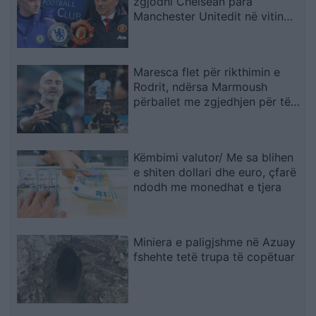
zgjodhi Chelsean para
Manchester Unitedit në vitin
2013: “Kisha nevojë të
ndihesha i dashur
Maresca flet për rikthimin e
Rodrit, ndërsa Marmoush
përballet me zgjedhjen për të
ardhmen
Këmbimi valutor/ Me sa blihen
e shiten dollari dhe euro, çfarë
ndodh me monedhat e tjera
Miniera e paligjshme në Azuay
fshehte tetë trupa të copëtuar