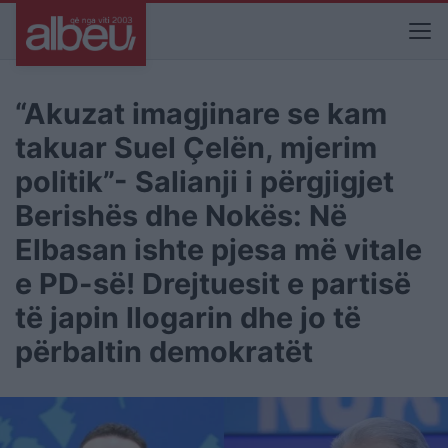
“Akuzat imagjinare se kam
takuar Suel Çelën, mjerim
politik”- Salianji i përgjigjet
Berishës dhe Nokës: Në
Elbasan ishte pjesa më vitale
e PD-së! Drejtuesit e partisë
të japin llogarin dhe jo të
përbaltin demokratët