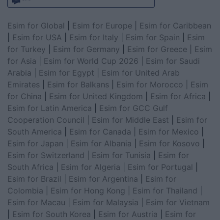
Esim for Global
|
Esim for Europe
|
Esim for Caribbean
|
Esim for USA
|
Esim for Italy
|
Esim for Spain
|
Esim
for Turkey
|
Esim for Germany
|
Esim for Greece
|
Esim
for Asia
|
Esim for World Cup 2026
|
Esim for Saudi
Arabia
|
Esim for Egypt
|
Esim for United Arab
Emirates
|
Esim for Balkans
|
Esim for Morocco
|
Esim
for China
|
Esim for United Kingdom
|
Esim for Africa
|
Esim for Latin America
|
Esim for GCC Gulf
Cooperation Council
|
Esim for Middle East
|
Esim for
South America
|
Esim for Canada
|
Esim for Mexico
|
Esim for Japan
|
Esim for Albania
|
Esim for Kosovo
|
Esim for Switzerland
|
Esim for Tunisia
|
Esim for
South Africa
|
Esim for Algeria
|
Esim for Portugal
|
Esim for Brazil
|
Esim for Argentina
|
Esim for
Colombia
|
Esim for Hong Kong
|
Esim for Thailand
|
Esim for Macau
|
Esim for Malaysia
|
Esim for Vietnam
|
Esim for South Korea
|
Esim for Austria
|
Esim for