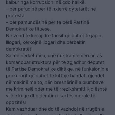
kalbur nga korrupsioni në çdo hallkë,
– për pafuqinë për të nxjerrë qytetarët në
protesta
– për pamundësinë për ta bërë Partinë
Demokratike fituese.
Në vend të kesaj drejtuesit që duhet të japin
lllogari, kërkojnë llogari dhe përbaltin
demokratët!
Sa më përket mua, unë nuk kam emëruar, as
komanduar struktura për të zgjedhur deputet
të Partisë Demokratike dikë që, në funksionin e
prokurorit që duhet të luftojë bandat, gjendet
në makinë me to, nën breshërinë e plumbave
me kriminelë ndër më të rrezikshmit! Kjo është
vijë e kuqe dhe dëmtim i kartës morale të
opozitës!
Kam vazhduar dhe do të vazhdoj në rrugën e