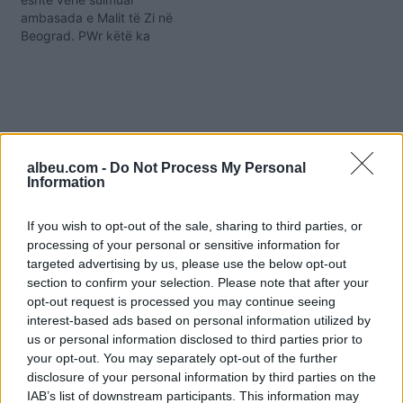
ambasada e Malit të Zi në
Beograd. PWr këtë ka
reaguar Ministri shqiptar i
Diasporës, Pandeli Majko i
cili e ka dënuar këtë
ngjarje të rëndë. Majko
shprehet se
papërgjegjëshmëria serbe
kërkon të imponohet, por
albeu.com -
Do Not Process My Personal
i kujton se ka…
Information
If you wish to opt-out of the sale, sharing to third parties, or
processing of your personal or sensitive information for
targeted advertising by us, please use the below opt-out
section to confirm your selection. Please note that after your
opt-out request is processed you may continue seeing
interest-based ads based on personal information utilized by
us or personal information disclosed to third parties prior to
Shtuar
më
8.01.2025 11:42
your opt-out. You may separately opt-out of the further
Tags:
,
,
,
,
disclosure of your personal information by third parties on the
akuzat
Berishës
majko
SHISH
IAB’s list of downstream participants. This information may
shkresë