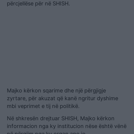
përcjellëse për në SHISH.
Majko kërkon sqarime dhe një përgjigje
zyrtare, për akuzat që kanë ngritur dyshime
mbi veprimet e tij në politikë.
Në shkresën drejtuar SHISH, Majko kërkon
informacion nga ky institucion nëse është vënë
në përgjim nga ky organ apo jo.