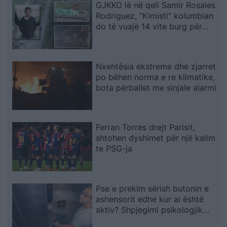
GJKKO lë në qeli Samir Rosales
Rodriguez, “Kimisti” kolumbian
do të vuajë 14 vite burg për
laboratorin e Frakullës
Nxehtësia ekstreme dhe zjarret
po bëhen norma e re klimatike,
bota përballet me sinjale alarmi
Ferran Torres drejt Parisit,
shtohen dyshimet për një kalim
te PSG-ja
Pse e prekim sërish butonin e
ashensorit edhe kur ai është
aktiv? Shpjegimi psikologjik
pas këtij veprimi