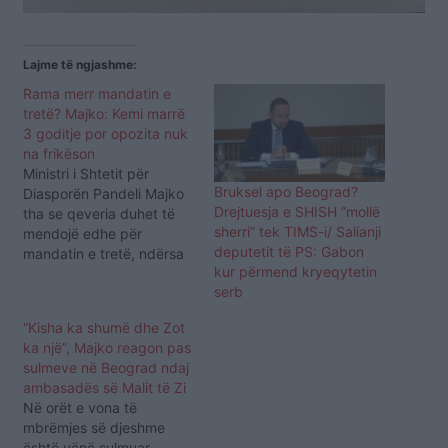
Lajme të ngjashme:
Rama merr mandatin e
tretë? Majko: Kemi marrë
3 goditje por opozita nuk
na frikëson
Ministri i Shtetit për
Bruksel apo Beograd?
Diasporën Pandeli Majko
Drejtuesja e SHISH “mollë
tha se qeveria duhet të
sherri” tek TIMS-i/ Salianji
mendojë edhe për
deputetit të PS: Gabon
mandatin e tretë, ndërsa
kur përmend kryeqytetin
shtoi se shoqëria
serb
shqiptare është ajo që do
të vendosë nëse pala
“Kisha ka shumë dhe Zot
tjetër është apo jo gati.
ka një”, Majko reagon pas
“Identifikimi biometrik apo
sulmeve në Beograd ndaj
teknologjia besoj që nuk
ambasadës së Malit të Zi
lë vend të thotë që PS
Në orët e vona të
po…
mbrëmjes së djeshme
është vënë sulmuar