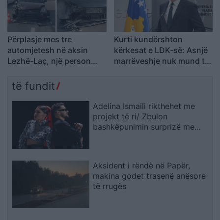
Përplasje mes tre
Kurti kundërshton
automjetesh në aksin
kërkesat e LDK-së: Asnjë
Lezhë-Laç, një person
marrëveshje nuk mund të
lëndohet
zhbëjë vullnetin qytetar
të fundit
Adelina Ismaili rikthehet me
projekt të ri/ Zbulon
bashkëpunimin surprizë me
Gimbo-n
Aksident i rëndë në Papër,
makina godet trasenë anësore
të rrugës