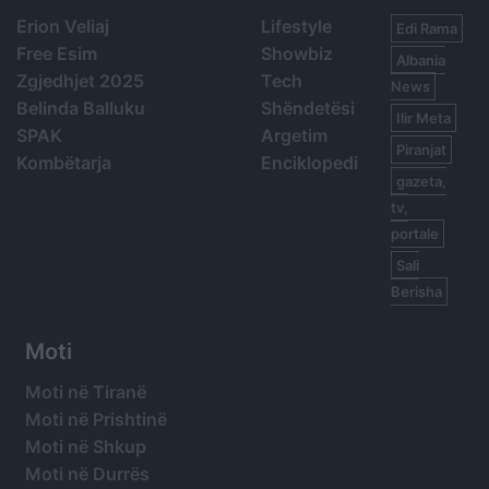
Erion Veliaj
Lifestyle
Edi Rama
Free Esim
Showbiz
Albania
Zgjedhjet 2025
Tech
News
Belinda Balluku
Shëndetësi
Ilir Meta
SPAK
Argetim
Piranjat
Kombëtarja
Enciklopedi
gazeta,
tv,
portale
Sali
Berisha
Moti
Moti në Tiranë
Moti në Prishtinë
Moti në Shkup
Moti në Durrës