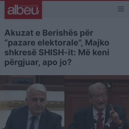
Akuzat e Berishës për
“pazare elektorale”, Majko
shkresë SHISH-it: Më keni
përgjuar, apo jo?