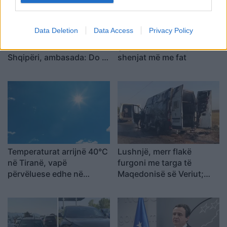
Data Deletion
Data Access
Privacy Policy
Eric Wendt ambasadori i
Horoskopi i sotëm, 8
ardhshëm i SHBA-së në
gusht 2026: Cilat janë
Shqipëri, ambasada: Do të
shenjat më me fat
përkrahë objektivat e
Trump për NATO-n dhe
sigurinë
Temperaturat arrijnë 40°C
Lushnjë, merr flakë
në Tiranë, vapë
furgoni me targa të
përvëluese edhe në
Maqedonisë së Veriut;
Elbasan e Shkodër,
dyshohet defekt teknik
parashikimi për sot