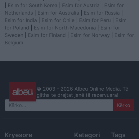
|
Esim for South Korea
|
Esim for Austria
|
Esim for
Netherlands
|
Esim for Australia
|
Esim for Russia
|
Esim for India
|
Esim for Chile
|
Esim for Peru
|
Esim
for Poland
|
Esim for North Macedonia
|
Esim for
Sweden
|
Esim for Finland
|
Esim for Norway
|
Esim for
Belgium
© 2003 -
2026 Albeu Online Media. Të
gjitha të drejtat janë të rezervuara!
Search
Kryesore
Kategori
Tags