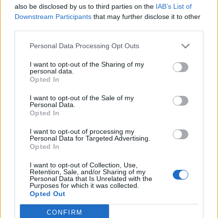
also be disclosed by us to third parties on the
IAB’s List of
Downstream Participants
that may further disclose it to other
third parties.
Personal Data Processing Opt Outs
I want to opt-out of the Sharing of my
personal data.
Opted In
I want to opt-out of the Sale of my
Personal Data.
Opted In
I want to opt-out of processing my
Personal Data for Targeted Advertising.
Adelina Ismaili rikthehet
Aksident i rëndë në Papër,
Opted In
me projekt të ri/ Zbulon
makina godet trasenë
bashkëpunimin surprizë
anësore të rrugës
I want to opt-out of Collection, Use,
me Gimbo-n
Retention, Sale, and/or Sharing of my
Personal Data that Is Unrelated with the
Purposes for which it was collected.
Opted Out
CONFIRM