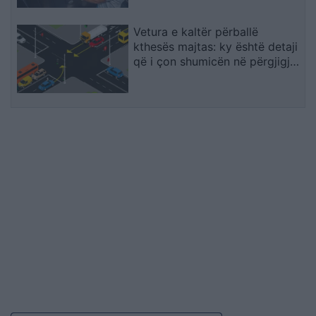
Vetura e kaltër përballë
kthesës majtas: ky është detaji
që i çon shumicën në përgjigje
të gabuar