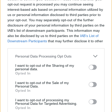
opt-out request is processed you may continue seeing
interest-based ads based on personal information utilized by
us or personal information disclosed to third parties prior to
your opt-out. You may separately opt-out of the further
disclosure of your personal information by third parties on the
Eric Wendt konfirmohet
Futbolli librazhdas në zi,
IAB’s list of downstream participants. This information may
nga Senati si ambasador i
ndahet nga jeta Besnik
also be disclosed by us to third parties on the
IAB’s List of
SHBA-së në Shqipëri,
Çota, ish-kapiten dhe ish-
Downstream Participants
that may further disclose it to other
emërimi pret firmën e
trajner i Sopotit
third parties.
Trump
Personal Data Processing Opt Outs
I want to opt-out of the Sharing of my
personal data.
Opted In
I want to opt-out of the Sale of my
Flakët përhapen me
Pedagogët në shërbim të
Personal Data.
shpejtësi në Pocest të
regjimit! Apeli i aktivistes
Opted In
Dibrës, disa banesa në
nga protesta: Të
I want to opt-out of processing my
rrezik
bashkohemi për
Personal Data for Targeted Advertising.
Shqipërinë që meritojmë
Opted In