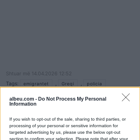
Shtuar
më
14.04.2026 12:52
Tags:
,
,
emigrantet
Greqi
policia
albeu.com -
Do Not Process My Personal
Information
If you wish to opt-out of the sale, sharing to third parties, or
processing of your personal or sensitive information for
targeted advertising by us, please use the below opt-out
section to confirm your selection. Please note that after your