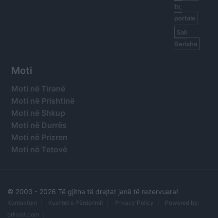
tv,
portale
Sali
Berisha
Moti
Moti në Tiranë
Moti në Prishtinë
Moti në Shkup
Moti në Durrës
Moti në Prizren
Moti në Tetovë
© 2003 -
2026 Të gjitha të drejtat janë të rezervuara!
Kontaktoni
Kushtet e Përdorimit
Privacy Policy
Powered by:
orihost.com