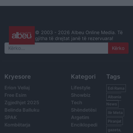
© 2003 -
2026 Albeu Online Media. Të
gjitha të drejtat janë të rezervuara!
Search
Kryesore
Kategori
Tags
Erion Veliaj
Lifestyle
Edi Rama
Free Esim
Showbiz
Albania
Zgjedhjet 2025
Tech
News
Belinda Balluku
Shëndetësi
Ilir Meta
SPAK
Argetim
Piranjat
Kombëtarja
Enciklopedi
gazeta,