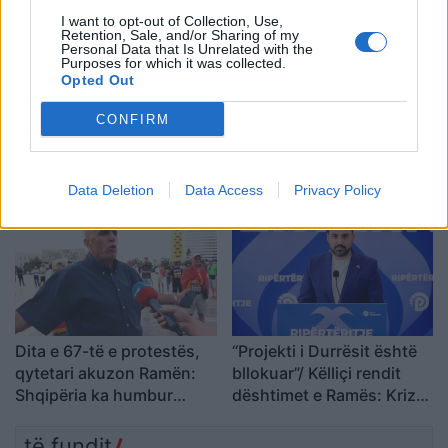
I want to opt-out of Collection, Use,
Retention, Sale, and/or Sharing of my
Personal Data that Is Unrelated with the
Purposes for which it was collected.
Opted Out
CONFIRM
VIDEO/Me këtë gol, a ia
Ronela Hajati ‘shpërthen’
rrezikon Talisca vendin në
ndaj komenteve negative:
sulm Vedat Muriqit?!
Të vjen turp t’i lexosh, jo
më t’i shkruash
Data Deletion
Data Access
Privacy Policy
Dita e 67-të e protestës,
“Projekti i Durrësit është
qytetari akuzon Ramën:
bllokuar”/ Këlliçi rendit
Shqipëria ka humbur
dështimet e Ramës: Kriza
drejtimin
po prek investimet,
Aeroportin e Vlorës do ta
të fundit