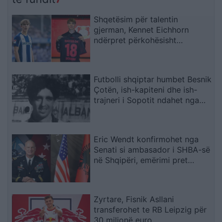
paguajnë taksapaguesit
Shqetësim për talentin
gjerman, Kennet Eichhorn
ndërpret përkohësisht
karrierën për arsye
shëndetësore
Futbolli shqiptar humbet Besnik
Çotën, ish-kapiteni dhe ish-
trajneri i Sopotit ndahet nga
jeta në moshën 56-vjeçare
Eric Wendt konfirmohet nga
Senati si ambasador i SHBA-së
në Shqipëri, emërimi pret
firmën e Trump
Zyrtare, Fisnik Asllani
transferohet te RB Leipzig për
30 milionë euro