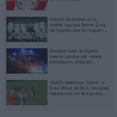
Futbolli librazhdas në zi,
ndahet nga jeta Besnik Çota,
ish-kapiten dhe ish-trajner i
Sopotit
Aksident fatal në Durrës,
makina përplas për vdekje
këmbësorin; drejtuesi
shoqërohet në polici
VIDEO/ Ndërhyrja “horror” e
Enea Mihajt në MLS, mbrojtësi
ndëshkohet me të kuq dhe
gjobë