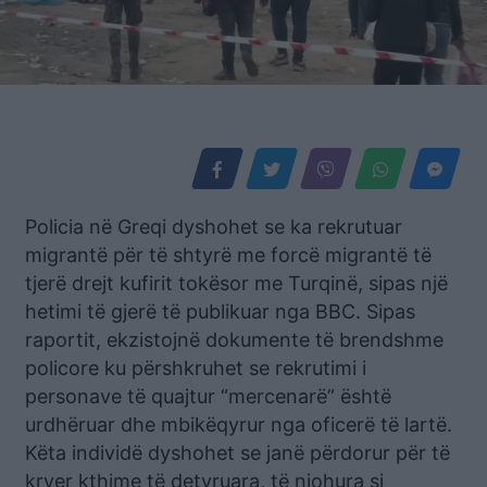
Policia në Greqi dyshohet se ka rekrutuar
migrantë për të shtyrë me forcë migrantë të
tjerë drejt kufirit tokësor me Turqinë, sipas një
hetimi të gjerë të publikuar nga BBC. Sipas
raportit, ekzistojnë dokumente të brendshme
policore ku përshkruhet se rekrutimi i
personave të quajtur “mercenarë” është
urdhëruar dhe mbikëqyrur nga oficerë të lartë.
Këta individë dyshohet se janë përdorur për të
kryer kthime të detyruara, të njohura si