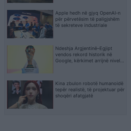
Natyrore
Apple hedh në gjyq OpenAI-n
për përvetësim të paligjshëm
të sekreteve industriale
Ndeshja Argjentinë–Egjipt
vendos rekord historik në
Google, kërkimet arrijnë nivele
të papara
Kina zbulon robotë humanoidë
tepër realistë, të projektuar për
shoqëri afatgjatë