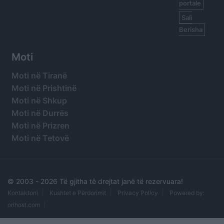
portale
Sali
Berisha
Moti
Moti në Tiranë
Moti në Prishtinë
Moti në Shkup
Moti në Durrës
Moti në Prizren
Moti në Tetovë
© 2003 -
2026 Të gjitha të drejtat janë të rezervuara!
Kontaktoni
Kushtet e Përdorimit
Privacy Policy
Powered by:
orihost.com