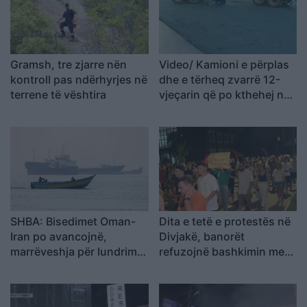
Gramsh, tre zjarre nën
Video/ Kamioni e përplas
kontroll pas ndërhyrjes në
dhe e tërheq zvarrë 12-
terrene të vështira
vjeçarin që po kthehej nga
shkolla, i mituri shpëton
mrekullisht
SHBA: Bisedimet Oman-
Dita e tetë e protestës në
Iran po avancojnë,
Divjakë, banorët
marrëveshja për lundrimin
refuzojnë bashkimin me
në Hormuz pritet së
Lushnjen
shpejti