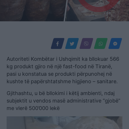
Autoriteti Kombëtar i Ushqimit ka bllokuar 566
kg produkt gjiro në një fast-food në Tiranë,
pasi u konstatua se produkti përpunohej në
kushte të papërshtatshme higjieno – sanitare.
Gjithashtu, u bë bllokimi i këtij ambienti, ndaj
subjektit u vendos masë administrative “gjobë”
me vlerë 500’000 lekë