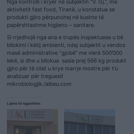
Nga kontrolli i kryer në subjektin “V. Gj.”, me
aktivitetit fast food, Tiranë, u konstatua se
produkti gjiro përpunohej në kushte të
papërshtashme higjieno – sanitare.
Si rrjedhojë nga ana e trupës inspektuese u bë
bllokimi i këtij ambienti, ndaj subjektit u vendos
masë administrative “gjobë” me vlerë 500’000
lekë, si dhe u bllokua sasia prej 566 kg produkt
gjiro për të cilat u krye marrje mostre për t’u
analizuar për treguesit
mikrobiologjik./albeu.com
Lajme të ngjashme: