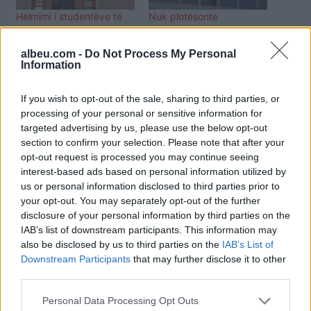
Helmimi i studentëve të
Nuk plotësonte
Akademisë së Sigurisë/
standardet higjeno-
Reagon AKU: Po bëhen
sanitare, bllokohen mbi 7
albeu.com -
Do Not Process My Personal
verifikime
ton djathë në Shkodër
Information
If you wish to opt-out of the sale, sharing to third parties, or
processing of your personal or sensitive information for
targeted advertising by us, please use the below opt-out
section to confirm your selection. Please note that after your
Helmimi i studentëve të
opt-out request is processed you may continue seeing
Akademisë së Sigurisë/
interest-based ads based on personal information utilized by
Makaronat me baktere
us or personal information disclosed to third parties prior to
mbi normë, AKU bllokon
your opt-out. You may separately opt-out of the further
aktivitetin e kompanisë
disclosure of your personal information by third parties on the
“SORI-AL”
IAB’s list of downstream participants. This information may
also be disclosed by us to third parties on the
IAB’s List of
Downstream Participants
that may further disclose it to other
third parties.
Personal Data Processing Opt Outs