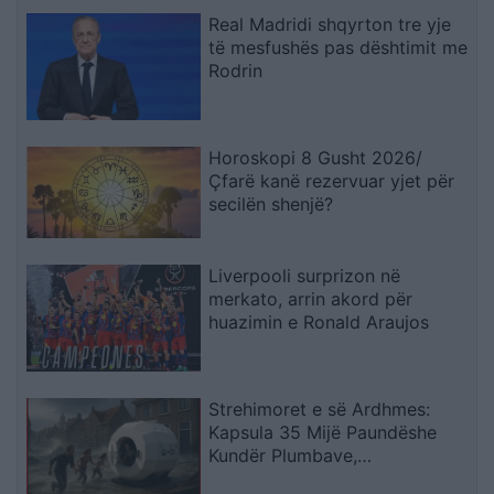
Real Madridi shqyrton tre yje
të mesfushës pas dështimit me
Rodrin
Horoskopi 8 Gusht 2026/
Çfarë kanë rezervuar yjet për
secilën shenjë?
Liverpooli surprizon në
merkato, arrin akord për
huazimin e Ronald Araujos
Strehimoret e së Ardhmes:
Kapsula 35 Mijë Paundëshe
Kundër Plumbave,
Shpërthimeve dhe Fatkeqësive