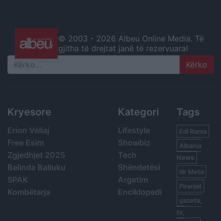
© 2003 -
2026 Albeu Online Media. Të
gjitha të drejtat janë të rezervuara!
Search
Kryesore
Kategori
Tags
Erion Veliaj
Lifestyle
Edi Rama
Free Esim
Showbiz
Albania
Zgjedhjet 2025
Tech
News
Belinda Balluku
Shëndetësi
Ilir Meta
SPAK
Argetim
Piranjat
Kombëtarja
Enciklopedi
gazeta,
tv,