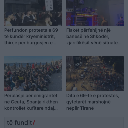
Përfundon protesta e 69-
Flakët përfshijnë një
të kundër kryeministrit,
banesë në Shkodër,
thirrje për burgosjen e
zjarrfikësit vënë situatën
Ramës dhe Berishës:
nën kontroll
“Nesër do të jemi më
shumë, nuk ndalemi”
Përplasje për emigrantët
Dita e 69-të e protestës,
në Ceuta, Spanja rikthen
qytetarët marshojnë
kontrollet kufitare ndaj
nëpër Tiranë
udhëtarëve nga Italia
të fundit