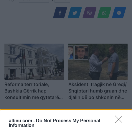
Reforma territoriale,
Aksidenti tragjik në Greqi/
Bashkia Cërrik hap
Shqiptari humb gruan dhe
konsultimin me qytetarët,
djalin që po shkonin në
Doka: Vendimmarrja të
punë: Humba gjithçka…
udhëhiqet nga nevojat e
komunitetit
albeu.com -
Do Not Process My Personal
Information