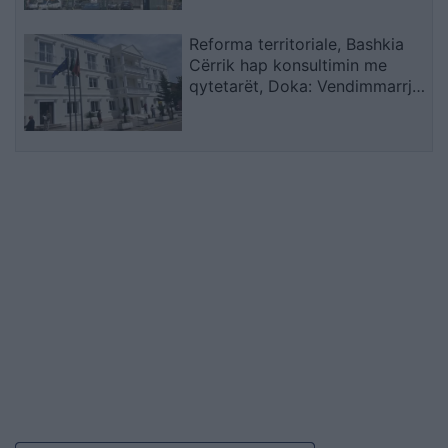
Reforma territoriale, Bashkia
Cërrik hap konsultimin me
qytetarët, Doka: Vendimmarrja
të udhëhiqet nga nevojat e
komunitetit