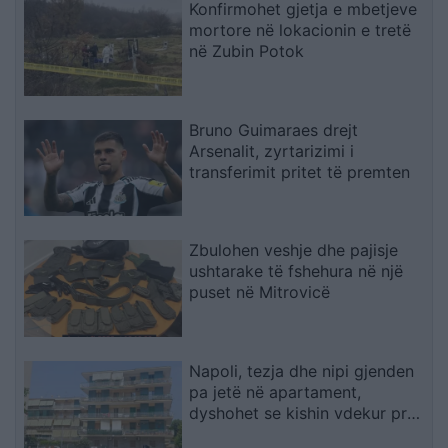
Konfirmohet gjetja e mbetjeve
mortore në lokacionin e tretë
në Zubin Potok
Bruno Guimaraes drejt
Arsenalit, zyrtarizimi i
transferimit pritet të premten
Zbulohen veshje dhe pajisje
ushtarake të fshehura në një
puset në Mitrovicë
Napoli, tezja dhe nipi gjenden
pa jetë në apartament,
dyshohet se kishin vdekur prej
disa ditësh