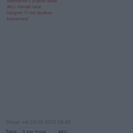
Alarmante! E pranon edhe
AKU: Fëmijët tanë
hëngrën 11 ton akullore
kanceroze!
Shtuar
më
23.08.2025 09:46
Tags:
,
3 ton fruta
AKU