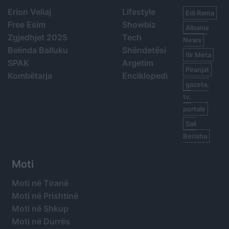
Erion Veliaj
Lifestyle
Edi Rama
Free Esim
Showbiz
Albania
Zgjedhjet 2025
Tech
News
Belinda Balluku
Shëndetësi
Ilir Meta
SPAK
Argetim
Piranjat
Kombëtarja
Enciklopedi
gazeta,
tv,
portale
Sali
Berisha
Moti
Moti në Tiranë
Moti në Prishtinë
Moti në Shkup
Moti në Durrës