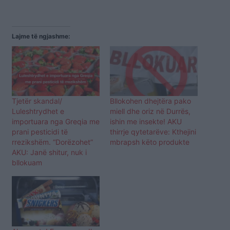
Lajme të ngjashme:
Tjetër skandal/
Bllokohen dhejtëra pako
Luleshtrydhet e
miell dhe oriz në Durrës,
importuara nga Greqia me
ishin me insekte! AKU
prani pesticidi të
thirrje qytetarëve: Kthejini
rrezikshëm. “Dorëzohet”
mbrapsh këto produkte
AKU: Janë shitur, nuk i
bllokuam