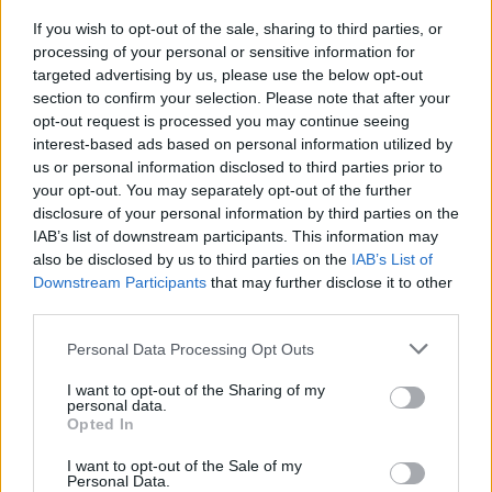
If you wish to opt-out of the sale, sharing to third parties, or
processing of your personal or sensitive information for
Ermal Pashaj: Veprimet e
I nxehti përvëlues
targeted advertising by us, please use the below opt-out
Ramës nuk e ndalojnë
mbërthen vendin, çfarë
section to confirm your selection. Please note that after your
protestën, shqiptarët po
opt-out request is processed you may continue seeing
pritet të ndodhë me motin
interest-based ads based on personal information utilized by
rikthejnë besimin te njëri-
javën e ardhshme
us or personal information disclosed to third parties prior to
tjetri
your opt-out. You may separately opt-out of the further
disclosure of your personal information by third parties on the
IAB’s list of downstream participants. This information may
also be disclosed by us to third parties on the
IAB’s List of
Downstream Participants
that may further disclose it to other
third parties.
SafeJournalists
Nënë e bir humbën jetën
Personal Data Processing Opt Outs
kundërshton rregullat e
në aksidentin tragjik/
reja të GJKKO-së për
Ishin nisur për në punë,
I want to opt-out of the Sharing of my
median: Të rishikohen
por fati u kishte rezervuar
personal data.
kufizimet ndaj gazetarëve
udhëtimin e fundit (FOTO)
Opted In
dhe informimit publik
I want to opt-out of the Sale of my
Personal Data.