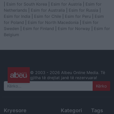
|
Esim for South Korea
|
Esim for Austria
|
Esim for
Netherlands
|
Esim for Australia
|
Esim for Russia
|
Esim for India
|
Esim for Chile
|
Esim for Peru
|
Esim
for Poland
|
Esim for North Macedonia
|
Esim for
Sweden
|
Esim for Finland
|
Esim for Norway
|
Esim for
Belgium
© 2003 -
2026 Albeu Online Media. Të
gjitha të drejtat janë të rezervuara!
Search
Kryesore
Kategori
Tags